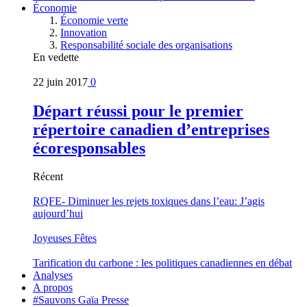
Économie
Économie verte
Innovation
Responsabilité sociale des organisations
En vedette
22 juin 2017
0
Départ réussi pour le premier
répertoire canadien d’entreprises
écoresponsables
Récent
RQFE- Diminuer les rejets toxiques dans l’eau: J’agis
aujourd’hui
Joyeuses Fêtes
Tarification du carbone : les politiques canadiennes en débat
Analyses
A propos
#Sauvons Gaïa Presse