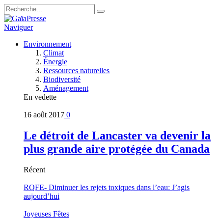
Naviguer
Environnement
Climat
Énergie
Ressources naturelles
Biodiversité
Aménagement
En vedette
16 août 2017
0
Le détroit de Lancaster va devenir la
plus grande aire protégée du Canada
Récent
RQFE- Diminuer les rejets toxiques dans l’eau: J’agis
aujourd’hui
Joyeuses Fêtes