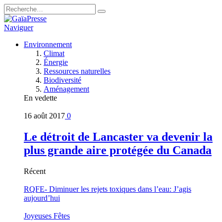
Naviguer
Environnement
Climat
Énergie
Ressources naturelles
Biodiversité
Aménagement
En vedette
16 août 2017
0
Le détroit de Lancaster va devenir la
plus grande aire protégée du Canada
Récent
RQFE- Diminuer les rejets toxiques dans l’eau: J’agis
aujourd’hui
Joyeuses Fêtes