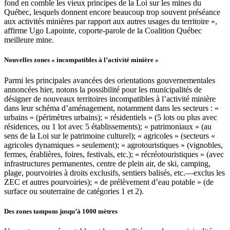
fond en comble les vieux principes de la Loi sur les mines du
Québec, lesquels donnent encore beaucoup trop souvent préséance
aux activités minières par rapport aux autres usages du territoire »,
affirme Ugo Lapointe, coporte-parole de la Coalition Québec
meilleure mine.
Nouvelles zones « incompatibles à l’activité minière »
Parmi les principales avancées des orientations gouvernementales
annoncées hier, notons la possibilité pour les municipalités de
désigner de nouveaux territoires incompatibles à l’activité minière
dans leur schéma d’aménagement, notamment dans les secteurs : «
urbains » (périmètres urbains); « résidentiels » (5 lots ou plus avec
résidences, ou 1 lot avec 5 établissements); « patrimoniaux » (au
sens de la Loi sur le patrimoine culturel); « agricoles » (secteurs «
agricoles dynamiques » seulement); « agrotouristiques » (vignobles,
fermes, érablières, foires, festivals, etc.); « récréotouristiques » (avec
infrastructures permanentes, centre de plein air, de ski, camping,
plage, pourvoiries à droits exclusifs, sentiers balisés, etc.—exclus les
ZEC et autres pourvoiries); « de prélèvement d’eau potable » (de
surface ou souterraine de catégories 1 et 2).
Des zones tampons jusqu’à 1000 mètres