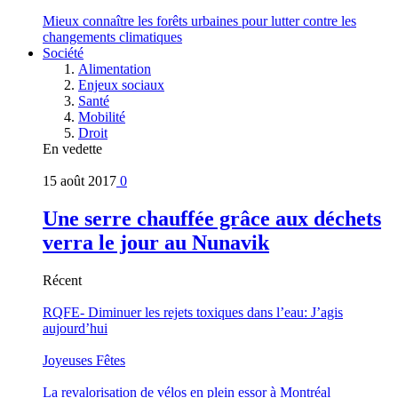
Mieux connaître les forêts urbaines pour lutter contre les
changements climatiques
Société
Alimentation
Enjeux sociaux
Santé
Mobilité
Droit
En vedette
15 août 2017
0
Une serre chauffée grâce aux déchets
verra le jour au Nunavik
Récent
RQFE- Diminuer les rejets toxiques dans l’eau: J’agis
aujourd’hui
Joyeuses Fêtes
La revalorisation de vélos en plein essor à Montréal