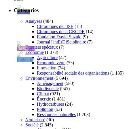
Catégories
Analyses
(484)
Chroniques de l'ISE
(15)
Chroniques de la CRCDE
(14)
Fondation David Suzuki
(9)
Journal l'intErDiSciplinaire
(7)
Dossiers spéciaux
(7)
Économie
(1 378)
Agriculture
(42)
Économie verte
(53)
Innovation
(74)
Responsabilité sociale des organisations
(1 185)
Environnement
(5 694)
Aménagement
(580)
Biodiversité
(945)
Climat
(921)
Énergie
(1 481)
Hydrocarbures
(24)
Pollution
(53)
Ressources naturelles
(1 703)
Non classé
(30)
Société
(2 845)