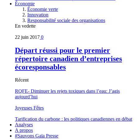
Économie
Économie verte
Innovation
Responsabilité sociale des organisations
En vedette
22 juin 2017
0
Départ réussi pour le premier
répertoire canadien d’entreprises
écoresponsables
Récent
RQFE- Diminuer les rejets toxiques dans l’eau: J’agis
aujourd’hui
Joyeuses Fêtes
Tarification du carbone : les politiques canadiennes en débat
Analyses
A propos
#Sauvons Gaïa Presse