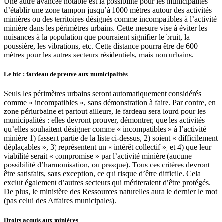
Une autre avancée notable est la possibilité pour les municipalités
d’établir une zone tampon jusqu’à 1000 mètres autour des activités
minières ou des territoires désignés comme incompatibles à l’activité
minière dans les périmètres urbains. Cette mesure vise à éviter les
nuisances à la population que pourraient signifier le bruit, la
poussière, les vibrations, etc. Cette distance pourra être de 600
mètres pour les autres secteurs résidentiels, mais non urbains.
Le hic : fardeau de preuve aux municipalités
Seuls les périmètres urbains seront automatiquement considérés
comme « incompatibles », sans démonstration à faire. Par contre, en
zone périurbaine et partout ailleurs, le fardeau sera lourd pour les
municipalités : elles devront prouver, démontrer, que les activités
qu’elles souhaitent désigner comme « incompatibles » à l’activité
minière 1) fassent partie de la liste ci-dessus, 2) soient « difficilement
déplaçables », 3) représentent un « intérêt collectif », et 4) que leur
viabilité serait « compromise » par l’activité minière (aucune
possibilité d’harmonisation, ou presque). Tous ces critères devront
être satisfaits, sans exception, ce qui risque d’être difficile. Cela
exclut également d’autres secteurs qui mériteraient d’être protégés.
De plus, le ministère des Ressources naturelles aura le dernier le mot
(pas celui des Affaires municipales).
Droits acquis aux minières