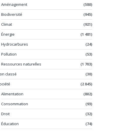
Aménagement
(580)
Biodiversité
(945)
Climat
(921)
Énergie
(1 481)
Hydrocarbures
(24)
Pollution
(53)
Ressources naturelles
(1 703)
on classé
(30)
ociété
(2 845)
Alimentation
(802)
Consommation
(93)
Droit
(32)
Éducation
(74)