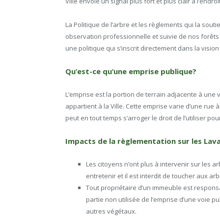
Ville envoie un signal plus fort et plus clair à l’end
La Politique de l’arbre et les règlements qui la sout
observation professionnelle et suivie de nos forêts 
une politique qui s’inscrit directement dans la visio
Qu’est-ce qu’une emprise publique?
L’emprise est la portion de terrain adjacente à une v
appartient à la Ville. Cette emprise varie d’une rue à 
peut en tout temps s’arroger le droit de l’utiliser pour 
Impacts de la règlementation sur les Lav
Les citoyens n’ont plus à intervenir sur les a
entretenir et il est interdit de toucher aux arbr
Tout propriétaire d’un immeuble est responsab
partie non utilisée de l’emprise d’une voie pub
autres végétaux.