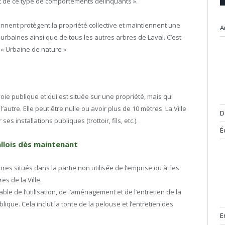
roit de ce type de comportements délinquants ».
iennent protègent la propriété collective et maintiennent une
A
urbaines ainsi que de tous les autres arbres de Laval. C’est
n « Urbaine de nature ».
oie publique et qui est située sur une propriété, mais qui
l’autre. Elle peut être nulle ou avoir plus de 10 mètres. La Ville
D
ses installations publiques (trottoir, fils, etc.).
É
allois dès maintenant
rbres situés dans la partie non utilisée de l’emprise ou à les
es de la Ville.
le de l’utilisation, de l’aménagement et de l’entretien de la
lique. Cela inclut la tonte de la pelouse et l’entretien des
E