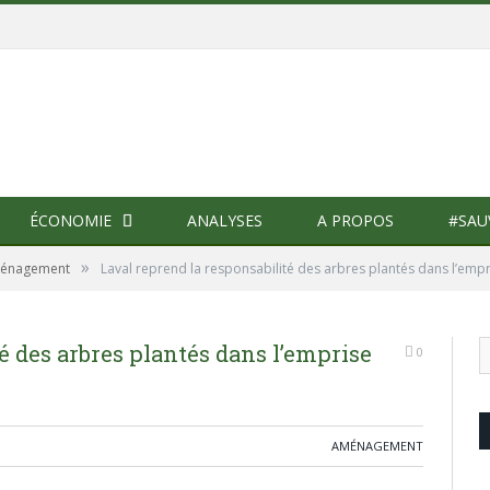
ÉCONOMIE
ANALYSES
A PROPOS
#SAU
»
énagement
Laval reprend la responsabilité des arbres plantés dans l’emp
é des arbres plantés dans l’emprise
0
AMÉNAGEMENT