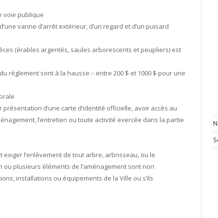
e voie publique
d’une vanne d’arrêt extérieur, d’un regard et d’un puisard
èces (érables argentés, saules arborescents et peupliers) est
du règlement sont à la hausse :- entre 200 $ et 1000 $ pour une
orale
 présentation d’une carte d’identité officielle, avoir accès au
ménagement, l’entretien ou toute activité exercée dans la partie
N
.
S
eut exiger l’enlèvement de tout arbre, arbrisseau, ou le
un ou plusieurs éléments de l’aménagement sont non
, installations ou équipements de la Ville ou s’ils