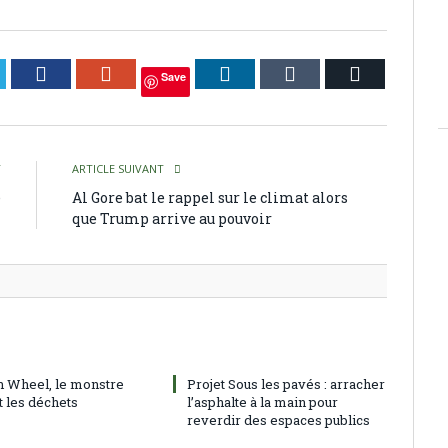
itter
Facebook
Google+
LinkedIn
Tumblr
Courriel
Save
T
ARTICLE SUIVANT
e
Al Gore bat le rappel sur le climat alors
que Trump arrive au pouvoir
h Wheel, le monstre
Projet Sous les pavés : arracher
t les déchets
l’asphalte à la main pour
reverdir des espaces publics