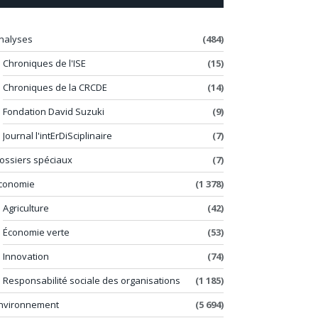
nalyses
(484)
Chroniques de l'ISE
(15)
Chroniques de la CRCDE
(14)
Fondation David Suzuki
(9)
Journal l'intErDiSciplinaire
(7)
ossiers spéciaux
(7)
conomie
(1 378)
Agriculture
(42)
Économie verte
(53)
Innovation
(74)
Responsabilité sociale des organisations
(1 185)
nvironnement
(5 694)