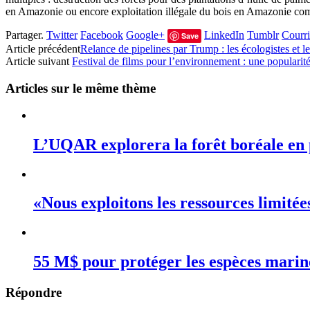
en Amazonie ou encore exploitation illégale du bois en Amazonie co
Partager.
Twitter
Facebook
Google+
LinkedIn
Tumblr
Courri
Save
Article précédent
Relance de pipelines par Trump : les écologistes et 
Article suivant
Festival de films pour l’environnement : une popularit
Articles sur le même thème
L’UQAR explorera la forêt boréale en 
«Nous exploitons les ressources limité
55 M$ pour protéger les espèces mari
Répondre