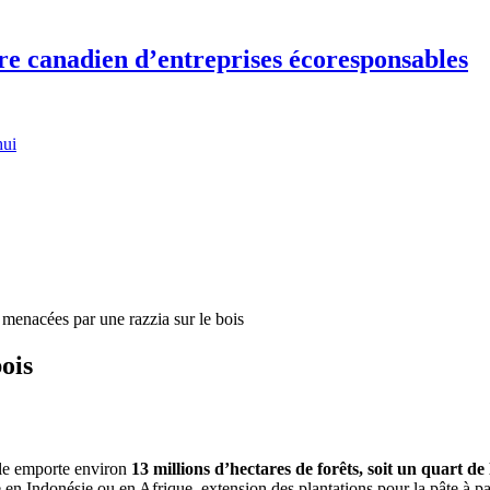
re canadien d’entreprises écoresponsables
hui
 menacées par une razzia sur le bois
ois
lle emporte environ
13 millions d’hectares de forêts, soit un quart de
e en Indonésie ou en Afrique, extension des plantations pour la pâte à pa