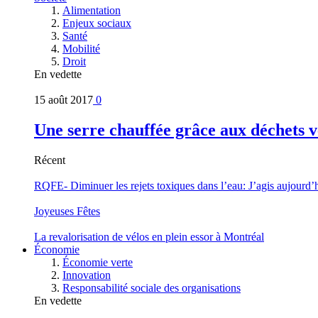
Alimentation
Enjeux sociaux
Santé
Mobilité
Droit
En vedette
15 août 2017
0
Une serre chauffée grâce aux déchets v
Récent
RQFE- Diminuer les rejets toxiques dans l’eau: J’agis aujourd’
Joyeuses Fêtes
La revalorisation de vélos en plein essor à Montréal
Économie
Économie verte
Innovation
Responsabilité sociale des organisations
En vedette