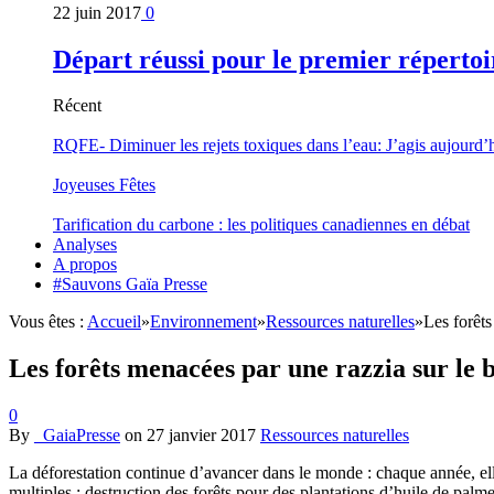
22 juin 2017
0
Départ réussi pour le premier répertoi
Récent
RQFE- Diminuer les rejets toxiques dans l’eau: J’agis aujourd’
Joyeuses Fêtes
Tarification du carbone : les politiques canadiennes en débat
Analyses
A propos
#Sauvons Gaïa Presse
Vous êtes :
Accueil
»
Environnement
»
Ressources naturelles
»
Les forêts
Les forêts menacées par une razzia sur le b
0
By
_GaiaPresse
on
27 janvier 2017
Ressources naturelles
La déforestation continue d’avancer dans le monde : chaque année, e
multiples : destruction des forêts pour des plantations d’huile de palm