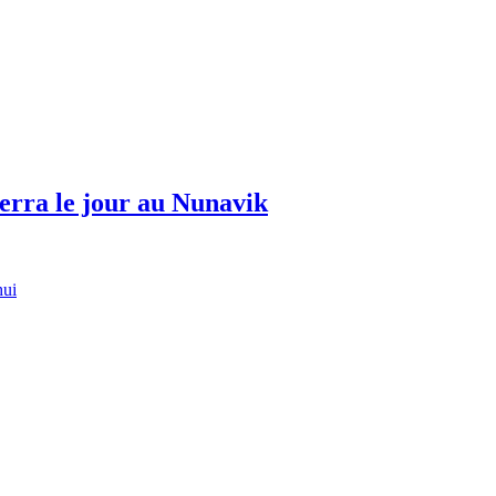
erra le jour au Nunavik
hui