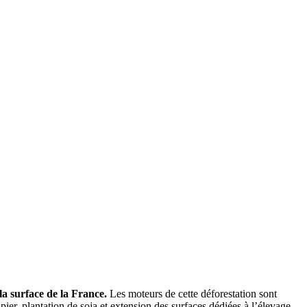
 la surface de la France.
Les moteurs de cette déforestation sont
pier, plantation de soja et extension des surfaces dédiées à l’élevage