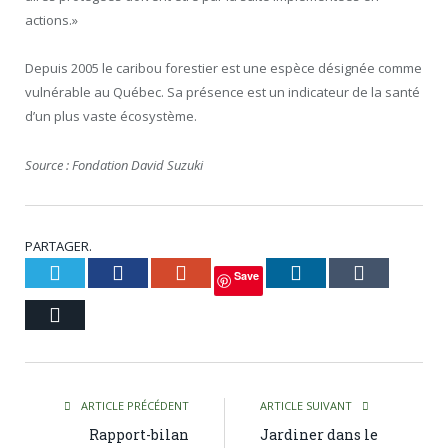
actions.»
Depuis 2005 le caribou forestier est une espèce désignée comme
vulnérable au Québec. Sa présence est un indicateur de la santé
d’un plus vaste écosystème.
Source : Fondation David Suzuki
PARTAGER.
Twitter
Facebook
Google+
LinkedIn
Tumblr
Save
Courriel
ARTICLE PRÉCÉDENT
ARTICLE SUIVANT
Rapport-bilan
Jardiner dans le