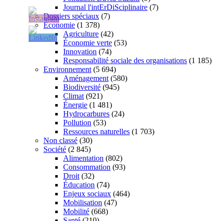
Journal l'intErDiSciplinaire
(7)
Dossiers spéciaux
(7)
Économie
(1 378)
Agriculture
(42)
Économie verte
(53)
Innovation
(74)
Responsabilité sociale des organisations
(1 185)
Environnement
(5 694)
Aménagement
(580)
Biodiversité
(945)
Climat
(921)
Énergie
(1 481)
Hydrocarbures
(24)
Pollution
(53)
Ressources naturelles
(1 703)
Non classé
(30)
Société
(2 845)
Alimentation
(802)
Consommation
(93)
Droit
(32)
Éducation
(74)
Enjeux sociaux
(464)
Mobilisation
(47)
Mobilité
(668)
Santé
(210)