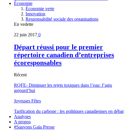
Économie
Économie verte
Innovation
Responsabilité sociale des organisations
En vedette
22 juin 2017
0
Départ réussi pour le premier
répertoire canadien d’entreprises
écoresponsables
Récent
RQFE- Diminuer les rejets toxiques dans l’eau: J’agis
aujourd’hui
Joyeuses Fêtes
Tarification du carbone : les politiques canadiennes en débat
Analyses
A propos
#Sauvons Gaïa Presse