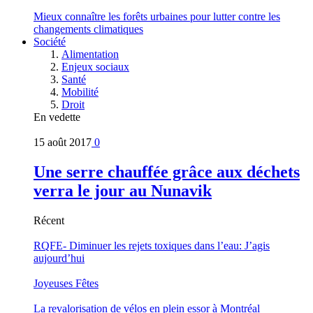
Mieux connaître les forêts urbaines pour lutter contre les
changements climatiques
Société
Alimentation
Enjeux sociaux
Santé
Mobilité
Droit
En vedette
15 août 2017
0
Une serre chauffée grâce aux déchets
verra le jour au Nunavik
Récent
RQFE- Diminuer les rejets toxiques dans l’eau: J’agis
aujourd’hui
Joyeuses Fêtes
La revalorisation de vélos en plein essor à Montréal