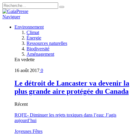
Naviguer
Environnement
Climat
Énergie
Ressources naturelles
Biodiversité
Aménagement
En vedette
16 août 2017
0
Le détroit de Lancaster va devenir la
plus grande aire protégée du Canada
Récent
RQFE- Diminuer les rejets toxiques dans l’eau: J’agis
aujourd’hui
Joyeuses Fêtes