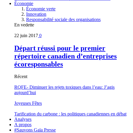
Économie
Économie verte
Innovation
Responsabilité sociale des organisations
En vedette
22 juin 2017
0
Départ réussi pour le premier
répertoire canadien d’entreprises
écoresponsables
Récent
RQFE- Diminuer les rejets toxiques dans l’eau: J’agis
aujourd’hui
Joyeuses Fêtes
Tarification du carbone : les politiques canadiennes en débat
Analyses
A propos
#Sauvons Gaïa Presse