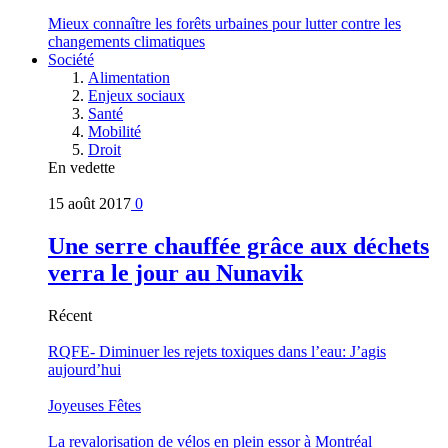
Mieux connaître les forêts urbaines pour lutter contre les
changements climatiques
Société
Alimentation
Enjeux sociaux
Santé
Mobilité
Droit
En vedette
15 août 2017
0
Une serre chauffée grâce aux déchets
verra le jour au Nunavik
Récent
RQFE- Diminuer les rejets toxiques dans l’eau: J’agis
aujourd’hui
Joyeuses Fêtes
La revalorisation de vélos en plein essor à Montréal