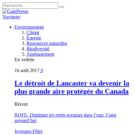
Naviguer
Environnement
Climat
Énergie
Ressources naturelles
Biodiversité
Aménagement
En vedette
16 août 2017
0
Le détroit de Lancaster va devenir la
plus grande aire protégée du Canada
Récent
RQFE- Diminuer les rejets toxiques dans l’eau: J’agis
aujourd’hui
Joyeuses Fêtes