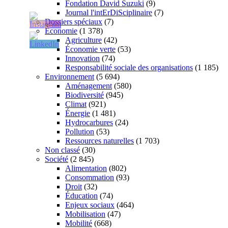
Fondation David Suzuki
(9)
Journal l'intErDiSciplinaire
(7)
Dossiers spéciaux
(7)
Économie
(1 378)
Agriculture
(42)
Économie verte
(53)
Innovation
(74)
Responsabilité sociale des organisations
(1 185)
Environnement
(5 694)
Aménagement
(580)
Biodiversité
(945)
Climat
(921)
Énergie
(1 481)
Hydrocarbures
(24)
Pollution
(53)
Ressources naturelles
(1 703)
Non classé
(30)
Société
(2 845)
Alimentation
(802)
Consommation
(93)
Droit
(32)
Éducation
(74)
Enjeux sociaux
(464)
Mobilisation
(47)
Mobilité
(668)