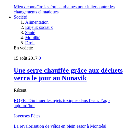
Mieux connaître les forêts urbaines pour lutter contre les
changements climatiques
Société
Alimentation
Enjeux sociaux
Santé
Mobilité
Droit
En vedette
15 août 2017
0
Une serre chauffée grâce aux déchets
verra le jour au Nunavik
Récent
RQFE- Diminuer les rejets toxiques dans l’eau: J’agis
aujourd’hui
Joyeuses Fêtes
La revalorisation de vélos en plein essor à Montréal