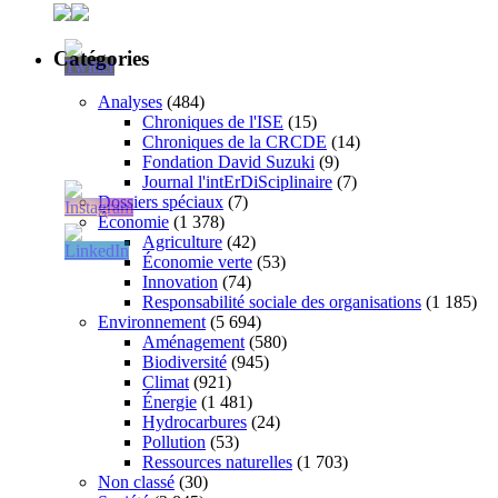
Catégories
Analyses
(484)
Chroniques de l'ISE
(15)
Chroniques de la CRCDE
(14)
Fondation David Suzuki
(9)
Journal l'intErDiSciplinaire
(7)
Dossiers spéciaux
(7)
Économie
(1 378)
Agriculture
(42)
Économie verte
(53)
Innovation
(74)
Responsabilité sociale des organisations
(1 185)
Environnement
(5 694)
Aménagement
(580)
Biodiversité
(945)
Climat
(921)
Énergie
(1 481)
Hydrocarbures
(24)
Pollution
(53)
Ressources naturelles
(1 703)
Non classé
(30)