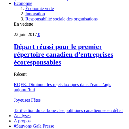
Économie
Économie verte
Innovation
Responsabilité sociale des organisations
En vedette
22 juin 2017
0
Départ réussi pour le premier
répertoire canadien d’entreprises
écoresponsables
Récent
RQFE- Diminuer les rejets toxiques dans l’eau: J’agis
aujourd’hui
Joyeuses Fêtes
Tarification du carbone : les politiques canadiennes en débat
Analyses
A propos
#Sauvons Gaïa Presse