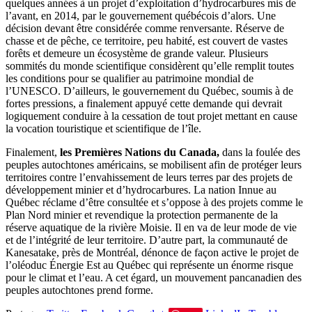
quelques années à un projet d’exploitation d’hydrocarbures mis de
l’avant, en 2014, par le gouvernement québécois d’alors. Une
décision devant être considérée comme renversante. Réserve de
chasse et de pêche, ce territoire, peu habité, est couvert de vastes
forêts et demeure un écosystème de grande valeur. Plusieurs
sommités du monde scientifique considèrent qu’elle remplit toutes
les conditions pour se qualifier au patrimoine mondial de
l’UNESCO. D’ailleurs, le gouvernement du Québec, soumis à de
fortes pressions, a finalement appuyé cette demande qui devrait
logiquement conduire à la cessation de tout projet mettant en cause
la vocation touristique et scientifique de l’île.
Finalement,
les Premières Nations du Canada,
dans la foulée des
peuples autochtones américains, se mobilisent afin de protéger leurs
territoires contre l’envahissement de leurs terres par des projets de
développement minier et d’hydrocarbures. La nation Innue au
Québec réclame d’être consultée et s’oppose à des projets comme le
Plan Nord minier et revendique la protection permanente de la
réserve aquatique de la rivière Moisie. Il en va de leur mode de vie
et de l’intégrité de leur territoire. D’autre part, la communauté de
Kanesatake, près de Montréal, dénonce de façon active le projet de
l’oléoduc Énergie Est au Québec qui représente un énorme risque
pour le climat et l’eau. A cet égard, un mouvement pancanadien des
peuples autochtones prend forme.