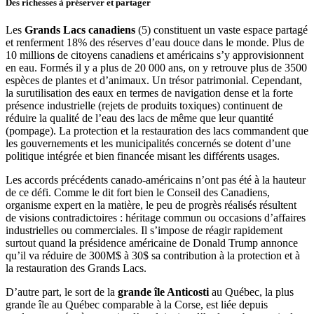
Des richesses à préserver et partager
Les
Grands Lacs canadiens
(5) constituent un vaste espace partagé
et renferment 18% des réserves d’eau douce dans le monde. Plus de
10 millions de citoyens canadiens et américains s’y approvisionnent
en eau. Formés il y a plus de 20 000 ans, on y retrouve plus de 3500
espèces de plantes et d’animaux. Un trésor patrimonial. Cependant,
la surutilisation des eaux en termes de navigation dense et la forte
présence industrielle (rejets de produits toxiques) continuent de
réduire la qualité de l’eau des lacs de même que leur quantité
(pompage). La protection et la restauration des lacs commandent que
les gouvernements et les municipalités concernés se dotent d’une
politique intégrée et bien financée misant les différents usages.
Les accords précédents canado-américains n’ont pas été à la hauteur
de ce défi. Comme le dit fort bien le Conseil des Canadiens,
organisme expert en la matière, le peu de progrès réalisés résultent
de visions contradictoires : héritage commun ou occasions d’affaires
industrielles ou commerciales. Il s’impose de réagir rapidement
surtout quand la présidence américaine de Donald Trump annonce
qu’il va réduire de 300M$ à 30$ sa contribution à la protection et à
la restauration des Grands Lacs.
D’autre part, le sort de la
grande île Anticosti
au Québec, la plus
grande île au Québec comparable à la Corse, est liée depuis