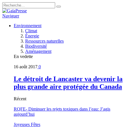
Naviguer
Environnement
Climat
Énergie
Ressources naturelles
Biodiversité
Aménagement
En vedette
16 août 2017
0
Le détroit de Lancaster va devenir la
plus grande aire protégée du Canada
Récent
RQFE- Diminuer les rejets toxiques dans l’eau: J’agis
aujourd’hui
Joyeuses Fêtes