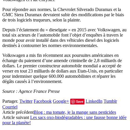
Pour répondre aux normes, la Chevrolet Silverado Duramax et la
GMC Siera Duramax devraient subir des modifications par le biais
de trois logiciels truqueurs, selon la plainte.
Depuis l’éclatement du « dieselgate » en 2015 avec Volkswagen, au
total six acteurs de l’automobile font l’objet d’enquêtes à travers le
monde pour avoir installé dans des véhicules diesel des logiciels
destinés à contourner les normes environnementales.
Volkswagen a mis fin récemment aux poursuites américaines en
échange du paiement d’une amende criminelle de 2,8 milliards de
dollars. Le premier constructeur automobile mondial a accepté de
verser en tout 23 milliards de dollars aux Etats-Unis, en particulier
pour indemniser quelque 600.000 automobilistes et réparer les
dégâts causés à l’environnement.
Source : Agence France Presse
Partager.
Twitter
Facebook
Google+
LinkedIn
Tumblr
Save
Courriel
Article précédent
Blog : ma tomate, je la mange sans pesticides
Article suivant
Les sacs oxo-biodégradables : une fausse bonne idée
pour la planète!