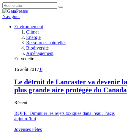
Naviguer
Environnement
Climat
Énergie
Ressources naturelles
Biodiversité
Aménagement
En vedette
16 août 2017
0
Le détroit de Lancaster va devenir la
plus grande aire protégée du Canada
Récent
RQFE- Diminuer les rejets toxiques dans l’eau: J’agis
aujourd’hui
Joyeuses Fêtes