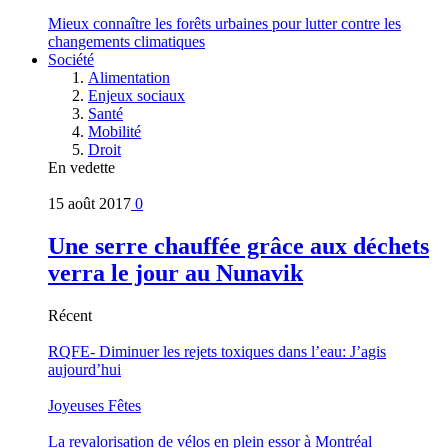
Mieux connaître les forêts urbaines pour lutter contre les
changements climatiques
Société
Alimentation
Enjeux sociaux
Santé
Mobilité
Droit
En vedette
15 août 2017
0
Une serre chauffée grâce aux déchets
verra le jour au Nunavik
Récent
RQFE- Diminuer les rejets toxiques dans l’eau: J’agis
aujourd’hui
Joyeuses Fêtes
La revalorisation de vélos en plein essor à Montréal