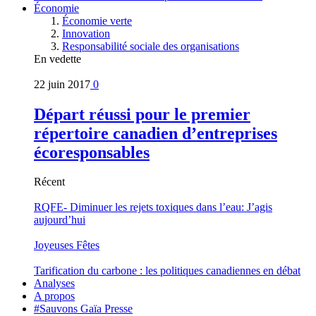
Économie
Économie verte
Innovation
Responsabilité sociale des organisations
En vedette
22 juin 2017
0
Départ réussi pour le premier
répertoire canadien d’entreprises
écoresponsables
Récent
RQFE- Diminuer les rejets toxiques dans l’eau: J’agis
aujourd’hui
Joyeuses Fêtes
Tarification du carbone : les politiques canadiennes en débat
Analyses
A propos
#Sauvons Gaïa Presse