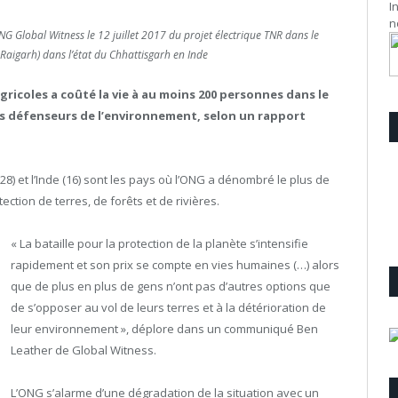
I
n
G Global Witness le 12 juillet 2017 du projet électrique TNR dans le
 Raigarh) dans l’état du Chhattisgarh en Inde
gricoles a coûté la vie à au moins 200 personnes dans le
es défenseurs de l’environnement, selon un rapport
 (28) et l’Inde (16) sont les pays où l’ONG a dénombré le plus de
tion de terres, de forêts et de rivières.
« La bataille pour la protection de la planète s’intensifie
rapidement et son prix se compte en vies humaines (…) alors
que de plus en plus de gens n’ont pas d’autres options que
de s’opposer au vol de leurs terres et à la détérioration de
leur environnement », déplore dans un communiqué Ben
Leather de Global Witness.
L’ONG s’alarme d’une dégradation de la situation avec un