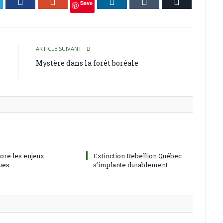
itter
Facebook
Google+
LinkedIn
Tumblr
Courriel
Save
T
ARTICLE SUIVANT
:
Mystère dans la forêt boréale
e
nore les enjeux
Extinction Rebellion Québec
ues
s’implante durablement