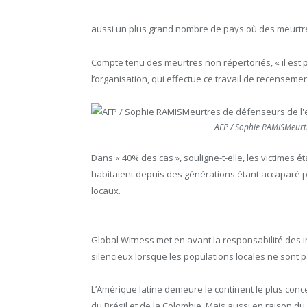
aussi un plus grand nombre de pays où des meurtres
Compte tenu des meurtres non répertoriés, « il est p
l’organisation, qui effectue ce travail de recenseme
AFP / Sophie RAMISMeurt
Dans « 40% des cas », souligne-t-elle, les victimes ét
habitaient depuis des générations étant accaparé p
locaux.
Global Witness met en avant la responsabilité des i
silencieux lorsque les populations locales ne sont p
L’Amérique latine demeure le continent le plus con
du Brésil et de la Colombie. Mais aussi en raison du 