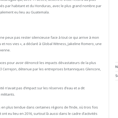
s par habitant et du Honduras, avec le plus grand nombre par
également eu lieu au Guatemala.
e ne peux pas rester silencieuse face à tout ce qui arrive à mon
et nos vies », a déclaré à Global Witness, Jakeline Romero, une
ienne.
ces pour avoir dénoncé les impacts dévastateurs de la plus
N
El Cerrejon, détenue par les entreprises britanniques Glencore,
S
té n’avait pas d’impact sur les réserves d’eau et a dit
militants.
us en plus tendue dans certaines régions de l’Inde, où trois fois
nt eu lieu en 2016, surtout là aussi dans le cadre d’activités