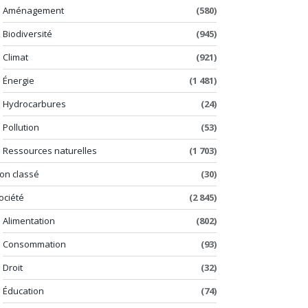
Aménagement
(580)
Biodiversité
(945)
Climat
(921)
Énergie
(1 481)
Hydrocarbures
(24)
Pollution
(53)
Ressources naturelles
(1 703)
on classé
(30)
ociété
(2 845)
Alimentation
(802)
Consommation
(93)
Droit
(32)
Éducation
(74)