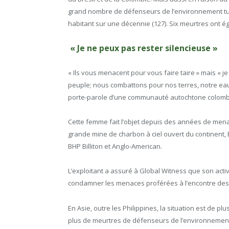
grand nombre de défenseurs de l’environnement tué
habitant sur une décennie (127). Six meurtres ont 
« Je ne peux pas rester silencieuse »
« Ils vous menacent pour vous faire taire » mais « j
peuple; nous combattons pour nos terres, notre eau 
porte-parole d’une communauté autochtone colomb
Cette femme fait l’objet depuis des années de mena
grande mine de charbon à ciel ouvert du continent, 
BHP Billiton et Anglo-American.
L’exploitant a assuré à Global Witness que son activi
condamner les menaces proférées à l’encontre des 
En Asie, outre les Philippines, la situation est de pl
plus de meurtres de défenseurs de l’environnement o