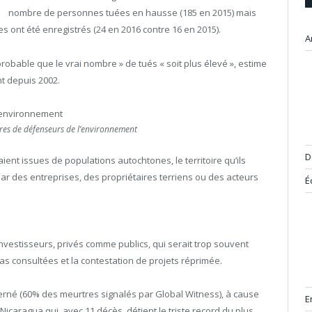
nombre de personnes tuées en hausse (185 en 2015) mais
 ont été enregistrés (24 en 2016 contre 16 en 2015).
A
robable que le vrai nombre » de tués « soit plus élevé », estime
nt depuis 2002.
res de défenseurs de l’environnement
D
aient issues de populations autochtones, le territoire qu’ils
ar des entreprises, des propriétaires terriens ou des acteurs
É
nvestisseurs, privés comme publics, qui serait trop souvent
as consultées et la contestation de projets réprimée.
cerné (60% des meurtres signalés par Global Witness), à cause
E
Nicaragua qui, avec 11 décès, détient le triste record du plus