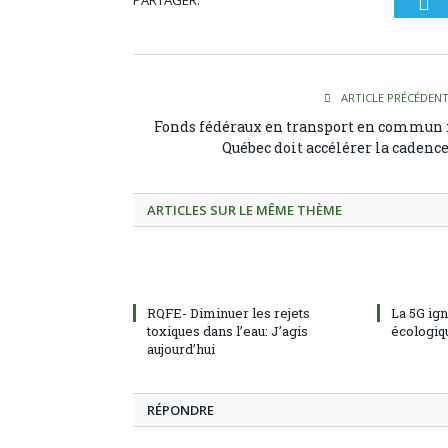
PARTAGER.
Tw
ARTICLE PRÉCÉDEN
Fonds fédéraux en transport en commun 
Québec doit accélérer la cadenc
ARTICLES SUR LE MÊME THÈME
RQFE- Diminuer les rejets
La 5G ig
toxiques dans l’eau: J’agis
écologiq
aujourd’hui
RÉPONDRE