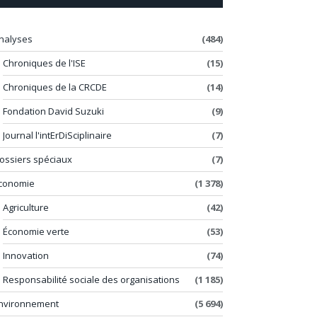
nalyses
(484)
Chroniques de l'ISE
(15)
Chroniques de la CRCDE
(14)
Fondation David Suzuki
(9)
Journal l'intErDiSciplinaire
(7)
ossiers spéciaux
(7)
conomie
(1 378)
Agriculture
(42)
Économie verte
(53)
Innovation
(74)
Responsabilité sociale des organisations
(1 185)
nvironnement
(5 694)