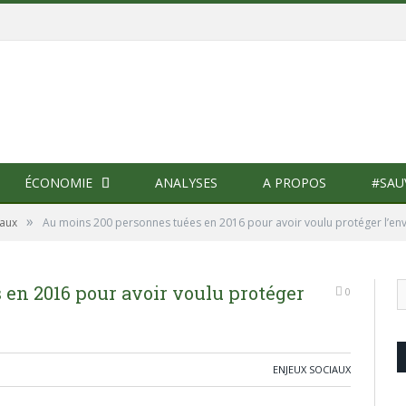
ÉCONOMIE
ANALYSES
A PROPOS
#SAU
»
iaux
Au moins 200 personnes tuées en 2016 pour avoir voulu protéger l’e
en 2016 pour avoir voulu protéger
0
ENJEUX SOCIAUX