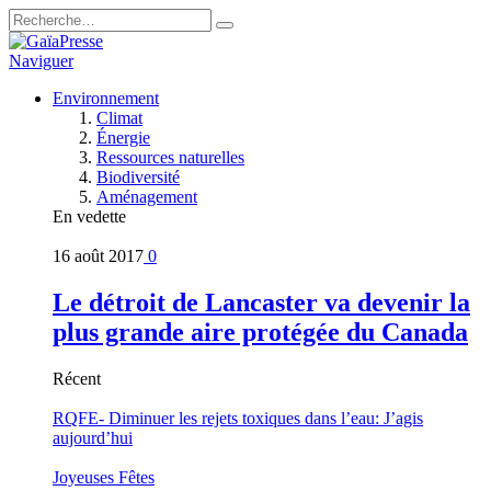
Naviguer
Environnement
Climat
Énergie
Ressources naturelles
Biodiversité
Aménagement
En vedette
16 août 2017
0
Le détroit de Lancaster va devenir la
plus grande aire protégée du Canada
Récent
RQFE- Diminuer les rejets toxiques dans l’eau: J’agis
aujourd’hui
Joyeuses Fêtes