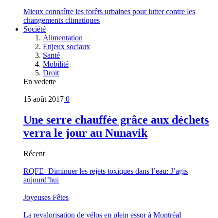
Mieux connaître les forêts urbaines pour lutter contre les
changements climatiques
Société
Alimentation
Enjeux sociaux
Santé
Mobilité
Droit
En vedette
15 août 2017
0
Une serre chauffée grâce aux déchets
verra le jour au Nunavik
Récent
RQFE- Diminuer les rejets toxiques dans l’eau: J’agis
aujourd’hui
Joyeuses Fêtes
La revalorisation de vélos en plein essor à Montréal