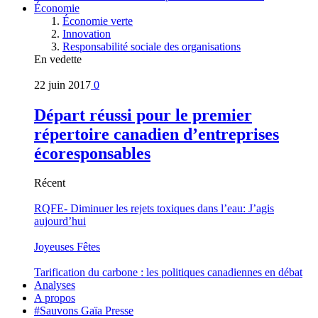
Économie
Économie verte
Innovation
Responsabilité sociale des organisations
En vedette
22 juin 2017
0
Départ réussi pour le premier
répertoire canadien d’entreprises
écoresponsables
Récent
RQFE- Diminuer les rejets toxiques dans l’eau: J’agis
aujourd’hui
Joyeuses Fêtes
Tarification du carbone : les politiques canadiennes en débat
Analyses
A propos
#Sauvons Gaïa Presse