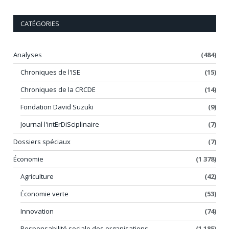
CATÉGORIES
Analyses
(484)
Chroniques de l'ISE
(15)
Chroniques de la CRCDE
(14)
Fondation David Suzuki
(9)
Journal l'intErDiSciplinaire
(7)
Dossiers spéciaux
(7)
Économie
(1 378)
Agriculture
(42)
Économie verte
(53)
Innovation
(74)
Responsabilité sociale des organisations
(1 185)