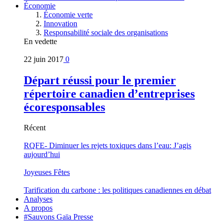
Économie
Économie verte
Innovation
Responsabilité sociale des organisations
En vedette
22 juin 2017
0
Départ réussi pour le premier
répertoire canadien d’entreprises
écoresponsables
Récent
RQFE- Diminuer les rejets toxiques dans l’eau: J’agis
aujourd’hui
Joyeuses Fêtes
Tarification du carbone : les politiques canadiennes en débat
Analyses
A propos
#Sauvons Gaïa Presse