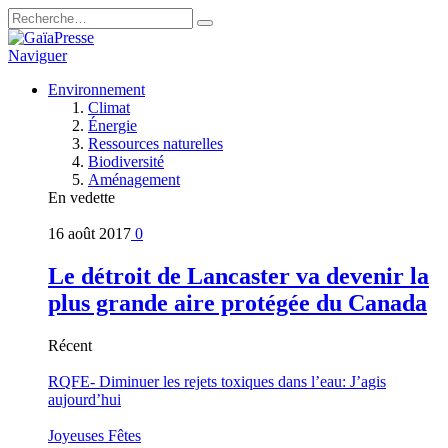
Naviguer
Environnement
Climat
Énergie
Ressources naturelles
Biodiversité
Aménagement
En vedette
16 août 2017
0
Le détroit de Lancaster va devenir la
plus grande aire protégée du Canada
Récent
RQFE- Diminuer les rejets toxiques dans l’eau: J’agis
aujourd’hui
Joyeuses Fêtes