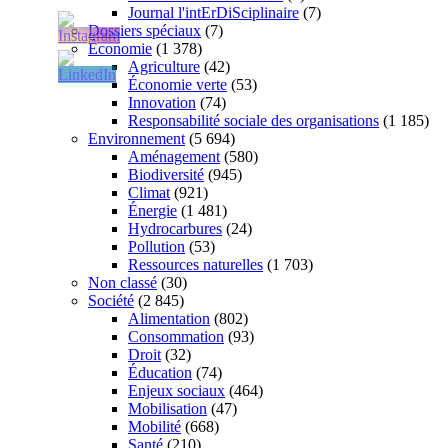
Journal l'intErDiSciplinaire
(7)
Dossiers spéciaux
(7)
Économie
(1 378)
Agriculture
(42)
Économie verte
(53)
Innovation
(74)
Responsabilité sociale des organisations
(1 185)
Environnement
(5 694)
Aménagement
(580)
Biodiversité
(945)
Climat
(921)
Énergie
(1 481)
Hydrocarbures
(24)
Pollution
(53)
Ressources naturelles
(1 703)
Non classé
(30)
Société
(2 845)
Alimentation
(802)
Consommation
(93)
Droit
(32)
Éducation
(74)
Enjeux sociaux
(464)
Mobilisation
(47)
Mobilité
(668)
Santé
(210)