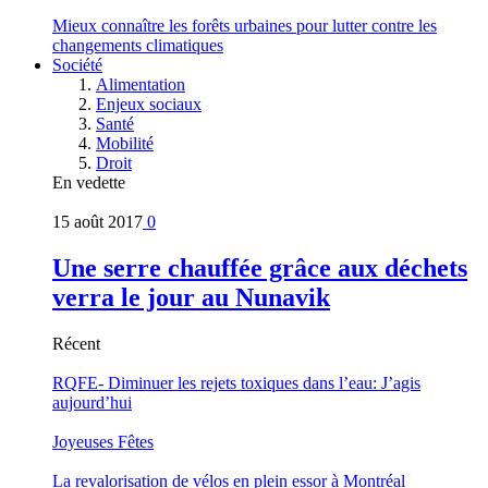
Mieux connaître les forêts urbaines pour lutter contre les
changements climatiques
Société
Alimentation
Enjeux sociaux
Santé
Mobilité
Droit
En vedette
15 août 2017
0
Une serre chauffée grâce aux déchets
verra le jour au Nunavik
Récent
RQFE- Diminuer les rejets toxiques dans l’eau: J’agis
aujourd’hui
Joyeuses Fêtes
La revalorisation de vélos en plein essor à Montréal