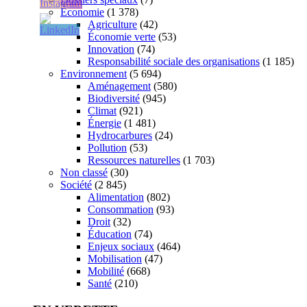
Économie
(1 378)
Agriculture
(42)
Économie verte
(53)
Innovation
(74)
Responsabilité sociale des organisations
(1 185)
Environnement
(5 694)
Aménagement
(580)
Biodiversité
(945)
Climat
(921)
Énergie
(1 481)
Hydrocarbures
(24)
Pollution
(53)
Ressources naturelles
(1 703)
Non classé
(30)
Société
(2 845)
Alimentation
(802)
Consommation
(93)
Droit
(32)
Éducation
(74)
Enjeux sociaux
(464)
Mobilisation
(47)
Mobilité
(668)
Santé
(210)