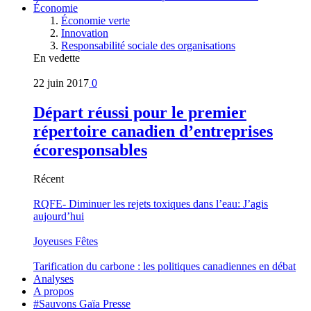
Économie
Économie verte
Innovation
Responsabilité sociale des organisations
En vedette
22 juin 2017
0
Départ réussi pour le premier
répertoire canadien d’entreprises
écoresponsables
Récent
RQFE- Diminuer les rejets toxiques dans l’eau: J’agis
aujourd’hui
Joyeuses Fêtes
Tarification du carbone : les politiques canadiennes en débat
Analyses
A propos
#Sauvons Gaïa Presse