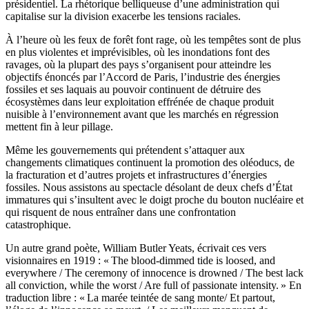
présidentiel. La rhétorique belliqueuse d’une administration qui
capitalise sur la division exacerbe les tensions raciales.
À l’heure où les feux de forêt font rage, où les tempêtes sont de plus
en plus violentes et imprévisibles, où les inondations font des
ravages, où la plupart des pays s’organisent pour atteindre les
objectifs énoncés par l’Accord de Paris, l’industrie des énergies
fossiles et ses laquais au pouvoir continuent de détruire des
écosystèmes dans leur exploitation effrénée de chaque produit
nuisible à l’environnement avant que les marchés en régression
mettent fin à leur pillage.
Même les gouvernements qui prétendent s’attaquer aux
changements climatiques continuent la promotion des oléoducs, de
la fracturation et d’autres projets et infrastructures d’énergies
fossiles. Nous assistons au spectacle désolant de deux chefs d’État
immatures qui s’insultent avec le doigt proche du bouton nucléaire et
qui risquent de nous entraîner dans une confrontation
catastrophique.
Un autre grand poète, William Butler Yeats, écrivait ces vers
visionnaires en 1919 : « The blood-dimmed tide is loosed, and
everywhere / The ceremony of innocence is drowned / The best lack
all conviction, while the worst / Are full of passionate intensity. » En
traduction libre : « La marée teintée de sang monte/ Et partout,