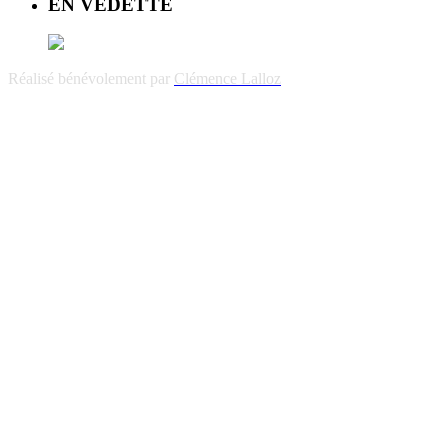
EN VEDETTE
Réalisé bénévolement par
Clémence Lalloz