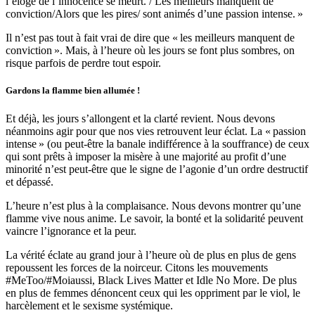
l’éloge de l’innocence se meurt. / Les meilleurs manquent de
conviction/Alors que les pires/ sont animés d’une passion intense. »
Il n’est pas tout à fait vrai de dire que « les meilleurs manquent de
conviction ». Mais, à l’heure où les jours se font plus sombres, on
risque parfois de perdre tout espoir.
Gardons la flamme bien allumée !
Et déjà, les jours s’allongent et la clarté revient. Nous devons
néanmoins agir pour que nos vies retrouvent leur éclat. La « passion
intense » (ou peut-être la banale indifférence à la souffrance) de ceux
qui sont prêts à imposer la misère à une majorité au profit d’une
minorité n’est peut-être que le signe de l’agonie d’un ordre destructif
et dépassé.
L’heure n’est plus à la complaisance. Nous devons montrer qu’une
flamme vive nous anime. Le savoir, la bonté et la solidarité peuvent
vaincre l’ignorance et la peur.
La vérité éclate au grand jour à l’heure où de plus en plus de gens
repoussent les forces de la noirceur. Citons les mouvements
#MeToo/#Moiaussi, Black Lives Matter et Idle No More. De plus
en plus de femmes dénoncent ceux qui les oppriment par le viol, le
harcèlement et le sexisme systémique.