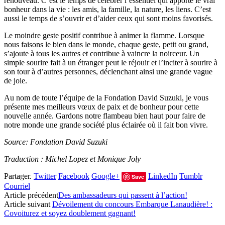
renouveau. C’est le temps de célébrer l’essentiel qui apporte le vrai
bonheur dans la vie : les amis, la famille, la nature, les liens. C’est
aussi le temps de s’ouvrir et d’aider ceux qui sont moins favorisés.
Le moindre geste positif contribue à animer la flamme. Lorsque
nous faisons le bien dans le monde, chaque geste, petit ou grand,
s’ajoute à tous les autres et contribue à vaincre la noirceur. Un
simple sourire fait à un étranger peut le réjouir et l’inciter à sourire à
son tour à d’autres personnes, déclenchant ainsi une grande vague
de joie.
Au nom de toute l’équipe de la Fondation David Suzuki, je vous
présente mes meilleurs vœux de paix et de bonheur pour cette
nouvelle année. Gardons notre flambeau bien haut pour faire de
notre monde une grande société plus éclairée où il fait bon vivre.
Source: Fondation David Suzuki
Traduction : Michel Lopez et Monique Joly
Partager.
Twitter
Facebook
Google+
LinkedIn
Tumblr
Save
Courriel
Article précédent
Des ambassadeurs qui passent à l’action!
Article suivant
Dévoilement du concours Embarque Lanaudière! :
Covoiturez et soyez doublement gagnant!