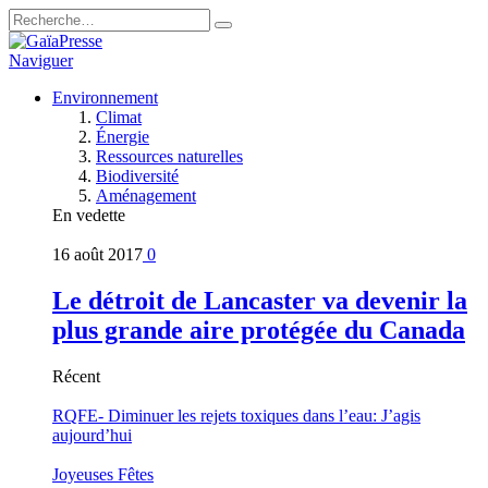
Naviguer
Environnement
Climat
Énergie
Ressources naturelles
Biodiversité
Aménagement
En vedette
16 août 2017
0
Le détroit de Lancaster va devenir la
plus grande aire protégée du Canada
Récent
RQFE- Diminuer les rejets toxiques dans l’eau: J’agis
aujourd’hui
Joyeuses Fêtes