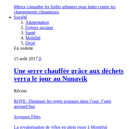
Mieux connaître les forêts urbaines pour lutter contre les
changements climatiques
Société
Alimentation
Enjeux sociaux
Santé
Mobilité
Droit
En vedette
15 août 2017
0
Une serre chauffée grâce aux déchets
verra le jour au Nunavik
Récent
RQFE- Diminuer les rejets toxiques dans l’eau: J’agis
aujourd’hui
Joyeuses Fêtes
La revalorisation de vélos en plein essor à Montréal