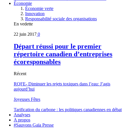
Économie
Économie verte
Innovation
Responsabilité sociale des organisations
En vedette
22 juin 2017
0
Départ réussi pour le premier
répertoire canadien d’entreprises
écoresponsables
Récent
RQFE- Diminuer les rejets toxiques dans l’eau: J’agis
aujourd’hui
Joyeuses Fêtes
Tarification du carbone : les politiques canadiennes en débat
Analyses
A propos
#Sauvons Gaïa Presse