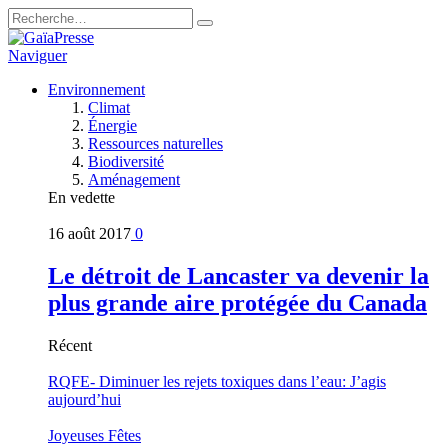
Naviguer
Environnement
Climat
Énergie
Ressources naturelles
Biodiversité
Aménagement
En vedette
16 août 2017
0
Le détroit de Lancaster va devenir la
plus grande aire protégée du Canada
Récent
RQFE- Diminuer les rejets toxiques dans l’eau: J’agis
aujourd’hui
Joyeuses Fêtes