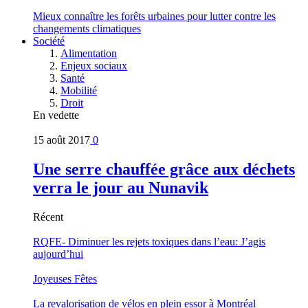
Mieux connaître les forêts urbaines pour lutter contre les
changements climatiques
Société
Alimentation
Enjeux sociaux
Santé
Mobilité
Droit
En vedette
15 août 2017
0
Une serre chauffée grâce aux déchets
verra le jour au Nunavik
Récent
RQFE- Diminuer les rejets toxiques dans l’eau: J’agis
aujourd’hui
Joyeuses Fêtes
La revalorisation de vélos en plein essor à Montréal