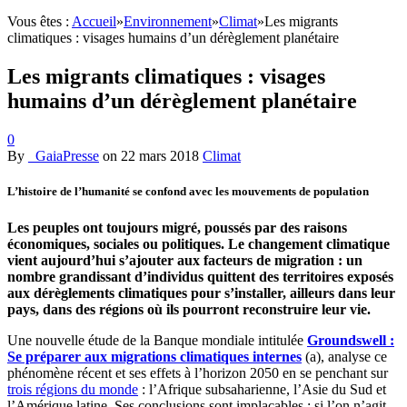
Vous êtes :
Accueil
»
Environnement
»
Climat
»
Les migrants
climatiques : visages humains d’un dérèglement planétaire
Les migrants climatiques : visages
humains d’un dérèglement planétaire
0
By
_GaiaPresse
on
22 mars 2018
Climat
L’histoire de l’humanité se confond avec les mouvements de population
Les peuples ont toujours migré, poussés par des raisons
économiques, sociales ou politiques. Le changement climatique
vient aujourd’hui s’ajouter aux facteurs de migration : un
nombre grandissant d’individus quittent des territoires exposés
aux dérèglements climatiques pour s’installer, ailleurs dans leur
pays, dans des régions où ils pourront reconstruire leur vie.
Une nouvelle étude de la Banque mondiale intitulée
Groundswell :
Se préparer aux migrations climatiques internes
(a), analyse ce
phénomène récent et ses effets à l’horizon 2050 en se penchant sur
trois régions du monde
: l’Afrique subsaharienne, l’Asie du Sud et
l’Amérique latine. Ses conclusions sont implacables : si l’on n’agit