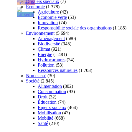
Dossiers spéciaux
(7)
Économie
(1 378)
Agriculture
(42)
Économie verte
(53)
Innovation
(74)
Responsabilité sociale des organisations
(1 185)
Environnement
(5 694)
Aménagement
(580)
Biodiversité
(945)
Climat
(921)
Énergie
(1 481)
Hydrocarbures
(24)
Pollution
(53)
Ressources naturelles
(1 703)
Non classé
(30)
Société
(2 845)
Alimentation
(802)
Consommation
(93)
Droit
(32)
Éducation
(74)
Enjeux sociaux
(464)
Mobilisation
(47)
Mobilité
(668)
Santé
(210)