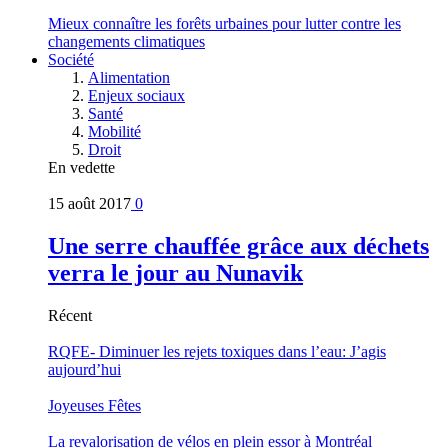
Mieux connaître les forêts urbaines pour lutter contre les
changements climatiques
Société
Alimentation
Enjeux sociaux
Santé
Mobilité
Droit
En vedette
15 août 2017
0
Une serre chauffée grâce aux déchets
verra le jour au Nunavik
Récent
RQFE- Diminuer les rejets toxiques dans l’eau: J’agis
aujourd’hui
Joyeuses Fêtes
La revalorisation de vélos en plein essor à Montréal