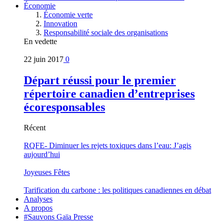
Économie
Économie verte
Innovation
Responsabilité sociale des organisations
En vedette
22 juin 2017
0
Départ réussi pour le premier
répertoire canadien d’entreprises
écoresponsables
Récent
RQFE- Diminuer les rejets toxiques dans l’eau: J’agis
aujourd’hui
Joyeuses Fêtes
Tarification du carbone : les politiques canadiennes en débat
Analyses
A propos
#Sauvons Gaïa Presse