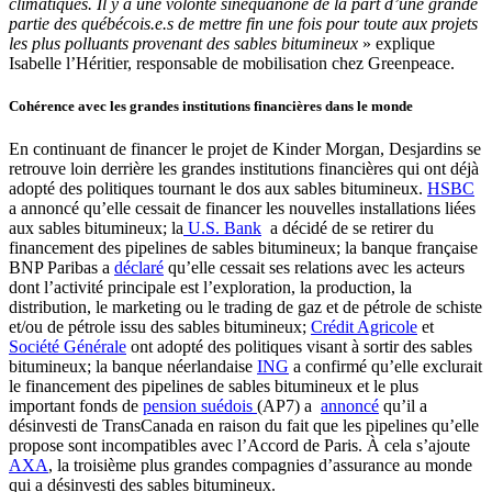
climatiques. Il y a une volonté sinéquanone de la part d’une grande
partie des québécois.e.s de mettre fin une fois pour toute aux projets
les plus polluants provenant des sables bitumineux
» explique
Isabelle l’Héritier, responsable de mobilisation chez Greenpeace.
Cohérence avec les grandes institutions financières dans le monde
En continuant de financer le projet de Kinder Morgan, Desjardins se
retrouve loin derrière les grandes institutions financières qui ont déjà
adopté des politiques tournant le dos aux sables bitumineux.
HSBC
a annoncé qu’elle cessait de financer les nouvelles installations liées
aux sables bitumineux; la
U.S. Bank
a décidé de se retirer du
financement des pipelines de sables bitumineux; la banque française
BNP Paribas a
déclaré
qu’elle cessait ses relations avec les acteurs
dont l’activité principale est l’exploration, la production, la
distribution, le marketing ou le trading de gaz et de pétrole de schiste
et/ou de pétrole issu des sables bitumineux;
Crédit Agricole
et
Société Générale
ont adopté des politiques visant à sortir des sables
bitumineux; la banque néerlandaise
ING
a confirmé qu’elle exclurait
le financement des pipelines de sables bitumineux et le plus
important fonds de
pension suédois
(AP7) a
annoncé
qu’il a
désinvesti de TransCanada en raison du fait que les pipelines qu’elle
propose sont incompatibles avec l’Accord de Paris. À cela s’ajoute
AXA
, la troisième plus grandes compagnies d’assurance au monde
qui a désinvesti des sables bitumineux.