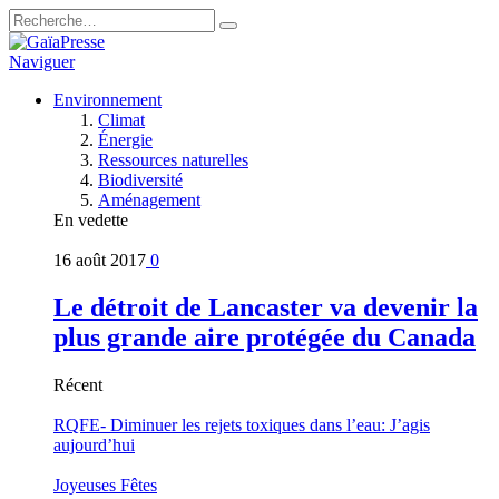
Naviguer
Environnement
Climat
Énergie
Ressources naturelles
Biodiversité
Aménagement
En vedette
16 août 2017
0
Le détroit de Lancaster va devenir la
plus grande aire protégée du Canada
Récent
RQFE- Diminuer les rejets toxiques dans l’eau: J’agis
aujourd’hui
Joyeuses Fêtes