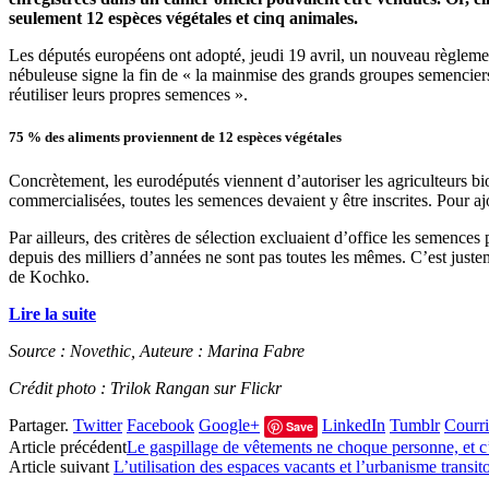
seulement 12 espèces végétales et cinq animales.
Les députés européens ont adopté, jeudi 19 avril, un nouveau règlemen
nébuleuse signe la fin de « la mainmise des grands groupes semenciers
réutiliser leurs propres semences ».
75 % des aliments proviennent de 12 espèces végétales
Concrètement, les eurodéputés viennent d’autoriser les agriculteurs bio
commercialisées, toutes les semences devaient y être inscrites. Pour aj
Par ailleurs, des critères de sélection excluaient d’office les semence
depuis des milliers d’années ne sont pas toutes les mêmes. C’est just
de Kochko.
Lire la suite
Source : Novethic, Auteure : Marina Fabre
Crédit photo : Trilok Rangan sur Flickr
Partager.
Twitter
Facebook
Google+
LinkedIn
Tumblr
Courri
Save
Article précédent
Le gaspillage de vêtements ne choque personne, et c
Article suivant
L’utilisation des espaces vacants et l’urbanisme transit