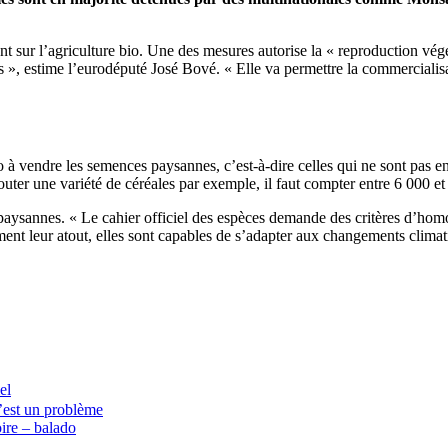
t sur l’agriculture bio. Une des mesures autorise la « reproduction vég
 », estime l’eurodéputé José Bové. « Elle va permettre la commercialisa
 à vendre les semences paysannes, c’est-à-dire celles qui ne sont pas enre
outer une variété de céréales par exemple, il faut compter entre 6 000 et
s paysannes. « Le cahier officiel des espèces demande des critères d’homo
ement leur atout, elles sont capables de s’adapter aux changements clim
el
’est un problème
oire – balado