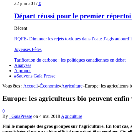
22 juin 2017
0
Départ réussi pour le premier répertoi
Récent
RQFE- Diminuer les rejets toxiques dans l’eau: J’agis aujourd’
Joyeuses Fêtes
Tarification du carbone : les politiques canadiennes en débat
Analyses
A propos
#Sauvons Gaïa Presse
Vous êtes :
Accueil
»
Économie
»
Agriculture
»
Europe: les agriculteurs
Europe: les agriculteurs bio peuvent enfi
0
By
_GaiaPresse
on
4 mai 2018
Agriculture
Fini le monopole des gros groupes sur l’agriculture. En tout cas, s
enregistrées dans un cahier officiel pouvaient être vendues. Or, 