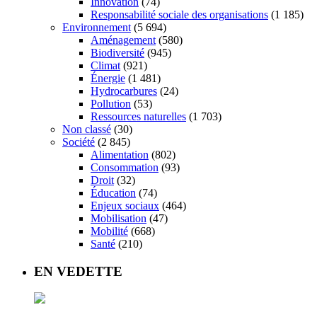
Innovation
(74)
Responsabilité sociale des organisations
(1 185)
Environnement
(5 694)
Aménagement
(580)
Biodiversité
(945)
Climat
(921)
Énergie
(1 481)
Hydrocarbures
(24)
Pollution
(53)
Ressources naturelles
(1 703)
Non classé
(30)
Société
(2 845)
Alimentation
(802)
Consommation
(93)
Droit
(32)
Éducation
(74)
Enjeux sociaux
(464)
Mobilisation
(47)
Mobilité
(668)
Santé
(210)
EN VEDETTE