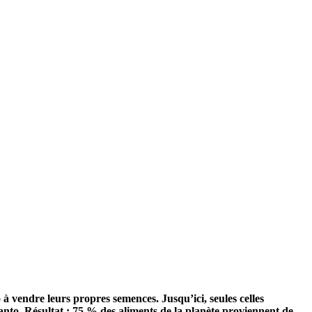
 à vendre leurs propres semences. Jusqu’ici, seules celles
anto. Résultat : 75 % des aliments de la planète proviennent de