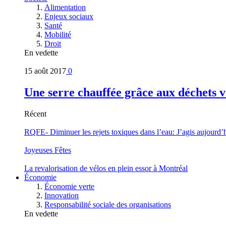
Alimentation
Enjeux sociaux
Santé
Mobilité
Droit
En vedette
15 août 2017
0
Une serre chauffée grâce aux déchets v
Récent
RQFE- Diminuer les rejets toxiques dans l’eau: J’agis aujourd’
Joyeuses Fêtes
La revalorisation de vélos en plein essor à Montréal
Économie
Économie verte
Innovation
Responsabilité sociale des organisations
En vedette