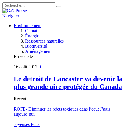
Naviguer
Environnement
Climat
Énergie
Ressources naturelles
Biodiversité
Aménagement
En vedette
16 août 2017
0
Le détroit de Lancaster va devenir la
plus grande aire protégée du Canada
Récent
RQFE- Diminuer les rejets toxiques dans l’eau: J’agis
aujourd’hui
Joyeuses Fêtes