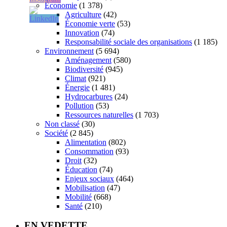
Économie
(1 378)
Agriculture
(42)
Économie verte
(53)
Innovation
(74)
Responsabilité sociale des organisations
(1 185)
Environnement
(5 694)
Aménagement
(580)
Biodiversité
(945)
Climat
(921)
Énergie
(1 481)
Hydrocarbures
(24)
Pollution
(53)
Ressources naturelles
(1 703)
Non classé
(30)
Société
(2 845)
Alimentation
(802)
Consommation
(93)
Droit
(32)
Éducation
(74)
Enjeux sociaux
(464)
Mobilisation
(47)
Mobilité
(668)
Santé
(210)
EN VEDETTE