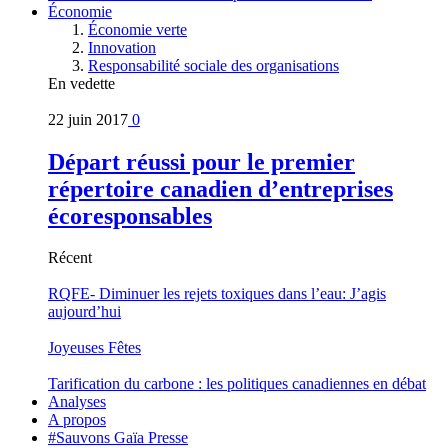
Économie
Économie verte
Innovation
Responsabilité sociale des organisations
En vedette
22 juin 2017
0
Départ réussi pour le premier
répertoire canadien d’entreprises
écoresponsables
Récent
RQFE- Diminuer les rejets toxiques dans l’eau: J’agis
aujourd’hui
Joyeuses Fêtes
Tarification du carbone : les politiques canadiennes en débat
Analyses
A propos
#Sauvons Gaïa Presse