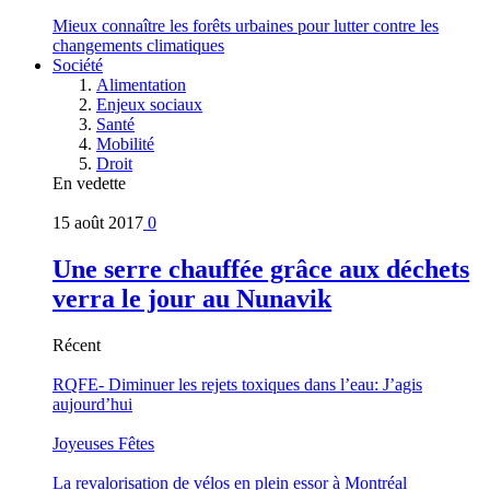
Mieux connaître les forêts urbaines pour lutter contre les
changements climatiques
Société
Alimentation
Enjeux sociaux
Santé
Mobilité
Droit
En vedette
15 août 2017
0
Une serre chauffée grâce aux déchets
verra le jour au Nunavik
Récent
RQFE- Diminuer les rejets toxiques dans l’eau: J’agis
aujourd’hui
Joyeuses Fêtes
La revalorisation de vélos en plein essor à Montréal