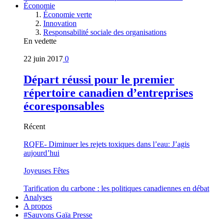
Économie
Économie verte
Innovation
Responsabilité sociale des organisations
En vedette
22 juin 2017
0
Départ réussi pour le premier
répertoire canadien d’entreprises
écoresponsables
Récent
RQFE- Diminuer les rejets toxiques dans l’eau: J’agis
aujourd’hui
Joyeuses Fêtes
Tarification du carbone : les politiques canadiennes en débat
Analyses
A propos
#Sauvons Gaïa Presse