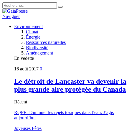
Naviguer
Environnement
Climat
Énergie
Ressources naturelles
Biodiversité
Aménagement
En vedette
16 août 2017
0
Le détroit de Lancaster va devenir la
plus grande aire protégée du Canada
Récent
RQFE- Diminuer les rejets toxiques dans l’eau: J’agis
aujourd’hui
Joyeuses Fêtes