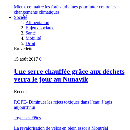
Mieux connaître les forêts urbaines pour lutter contre les
changements climatiques
Société
Alimentation
Enjeux sociaux
Santé
Mobilité
Droit
En vedette
15 août 2017
0
Une serre chauffée grâce aux déchets
verra le jour au Nunavik
Récent
RQFE- Diminuer les rejets toxiques dans l’eau: J’agis
aujourd’hui
Joyeuses Fêtes
La revalorisation de vélos en plein essor à Montréal