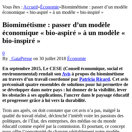
Vous êtes :
Accueil
»
Économie
»
Biomimétisme : passer d’un modèle
économique « bio-aspiré » à un modèle « bio-inspiré »
Biomimétisme : passer d’un modèle
économique « bio-aspiré » à un modèle «
bio-inspiré »
0
By
_GaiaPresse
on
30 juillet 2018
Économie
En septembre 2015, Le CESE (Conseil économique, social et
environnemental) rendait son
Avis
à propos du biomimétisme
au travers d’un travail coordonné par
Patricia Ricard
. Cet avis
préconisait quatre ensembles de solutions pour lui permettre de
se développer dans notre pays : lui donner de la visibilité, lever
les obstacles à ses applications, l’ancrer dans le paysage éducatif
et progresser grâce à lui vers la durabilité.
Trois ans après, on doit constater que cet avis n’a pas, malgré la
qualité du travail réalisé, déclenché l’intérêt voire les passions des
politiques, de l’État, des entreprises, des médias ou du monde
éducatif comme espéré par la commission. Et pourtant, ce concept
nous offre l’opportunité de changer véritablement notre modèle