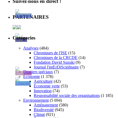
Suivez-nous en direct !
PARTENAIRES
Catégories
Analyses
(484)
Chroniques de l'ISE
(15)
Chroniques de la CRCDE
(14)
Fondation David Suzuki
(9)
Journal l'intErDiSciplinaire
(7)
Dossiers spéciaux
(7)
Économie
(1 378)
Agriculture
(42)
Économie verte
(53)
Innovation
(74)
Responsabilité sociale des organisations
(1 185)
Environnement
(5 694)
Aménagement
(580)
Biodiversité
(945)
Climat
(921)