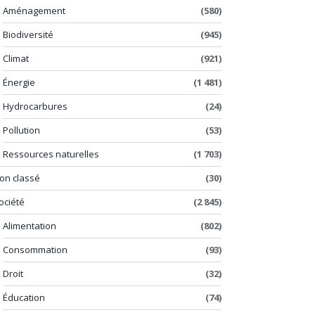
Aménagement
(580)
Biodiversité
(945)
Climat
(921)
Énergie
(1 481)
Hydrocarbures
(24)
Pollution
(53)
Ressources naturelles
(1 703)
on classé
(30)
ociété
(2 845)
Alimentation
(802)
Consommation
(93)
Droit
(32)
Éducation
(74)