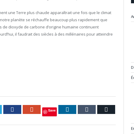
nt une Terre plus chaude apparaîtrait une fois que le climat
A
ui, notre planète se réchauffe beaucoup plus rapidement que
ons de dioxyde de carbone d’origine humaine continuent
d’hui, il faudrait des siècles à des millénaires pour atteindre
D
É
itter
Facebook
Google+
LinkedIn
Tumblr
Courriel
Save
E