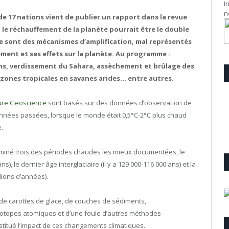
I
n
de 17 nations vient de publier un rapport dans la revue
: le réchauffement de la planète pourrait être le double
Ce sont des mécanismes d’amplification, mal représentés
ment et ses effets sur la planète. Au programme :
ns, verdissement du Sahara, assèchement et brûlage des
ones tropicales en savanes arides… entre autres.
ure Geoscience
sont basés sur des données d’observation de
’années passées, lorsque le monde était 0,5°C-2°C plus chaud
.
xaminé trois des périodes chaudes les mieux documentées, le
, le dernier âge interglaciaire (il y a 129 000-116 000 ans) et la
llions d’années).
 de carottes de glace, de couches de sédiments,
’isotopes atomiques et d’une foule d’autres méthodes
stitué l’impact de ces changements climatiques.