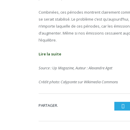
Combinées, ces périodes montrent clairement comme
se serait stabilisé. Le problème c’est qu’aujourd’h
n’importe laquelle de ces périodes, car les émissi
d’augmenter. Même si nos émissions cessaient aujour
l’équilibre.
Lire la suite
Source : Up Magazine, Auteur : Alexandre Aget
Crédit photo: Calyponte sur Wikimedia Commons
PARTAGER.
Tw