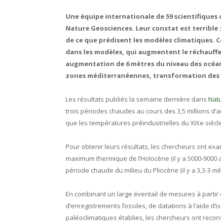
Une équipe internationale de 59 scientifiques 
Nature Geosciences. Leur constat est terrible 
de ce que prédisent les modèles climatiques. 
dans les modèles, qui augmentent le réchauffe
augmentation de 6 mètres du niveau des océa
zones méditerranéennes, transformation des z
Les résultats publiés la semaine dernière dans
Nat
trois périodes chaudes au cours des 3,5 millions d
que les températures préindustrielles du XIXe siècle
Pour obtenir leurs résultats, les chercheurs ont e
maximum thermique de l’Holocène (il y a 5000-9000 ans)
période chaude du milieu du Pliocène (il y a 3,3-3 mi
En combinant un large éventail de mesures à partir
d’enregistrements fossiles, de datations à l’aide d
paléoclimatiques établies, les chercheurs ont recon