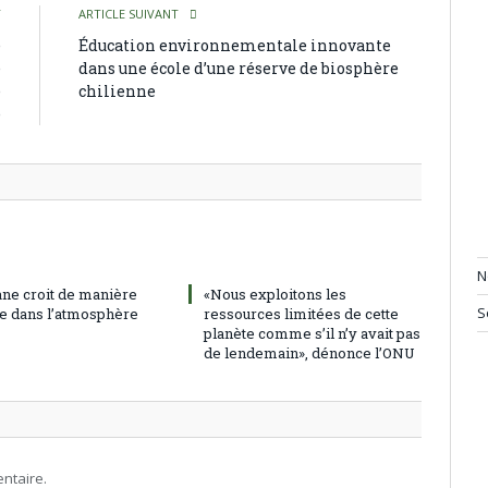
T
ARTICLE SUIVANT
e
Éducation environnementale innovante
e
dans une école d’une réserve de biosphère
e
chilienne
é
N
ne croit de manière
«Nous exploitons les
S
e dans l’atmosphère
ressources limitées de cette
planète comme s’il n’y avait pas
de lendemain», dénonce l’ONU
ntaire.