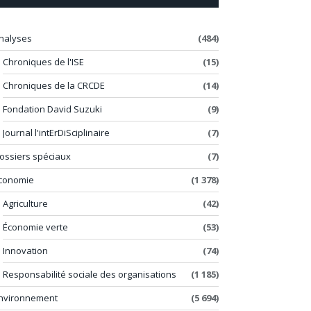
nalyses
(484)
Chroniques de l'ISE
(15)
Chroniques de la CRCDE
(14)
Fondation David Suzuki
(9)
Journal l'intErDiSciplinaire
(7)
ossiers spéciaux
(7)
conomie
(1 378)
Agriculture
(42)
Économie verte
(53)
Innovation
(74)
Responsabilité sociale des organisations
(1 185)
nvironnement
(5 694)