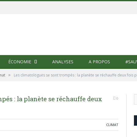
ÉCONOMIE
ANALYSES
A PROPOS
#SAU
»
mat
Les climatologues se sont trompés : la planète se réchauffe deux fois p
pés : la planète se réchauffe deux
0
CLIMAT