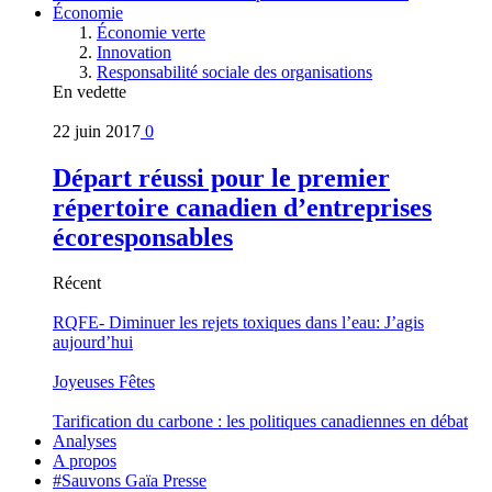
Économie
Économie verte
Innovation
Responsabilité sociale des organisations
En vedette
22 juin 2017
0
Départ réussi pour le premier
répertoire canadien d’entreprises
écoresponsables
Récent
RQFE- Diminuer les rejets toxiques dans l’eau: J’agis
aujourd’hui
Joyeuses Fêtes
Tarification du carbone : les politiques canadiennes en débat
Analyses
A propos
#Sauvons Gaïa Presse