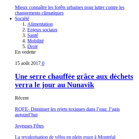
Mieux connaître les forêts urbaines pour lutter contre les
changements climatiques
Société
Alimentation
Enjeux sociaux
Santé
Mobilité
Droit
En vedette
15 août 2017
0
Une serre chauffée grâce aux déchets
verra le jour au Nunavik
Récent
RQFE- Diminuer les rejets toxiques dans l’eau: J’agis
aujourd’hui
Joyeuses Fêtes
La revalorisation de vélos en plein essor à Montréal