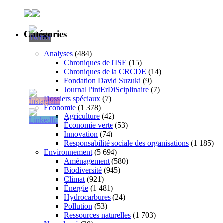
Catégories
Analyses
(484)
Chroniques de l'ISE
(15)
Chroniques de la CRCDE
(14)
Fondation David Suzuki
(9)
Journal l'intErDiSciplinaire
(7)
Dossiers spéciaux
(7)
Économie
(1 378)
Agriculture
(42)
Économie verte
(53)
Innovation
(74)
Responsabilité sociale des organisations
(1 185)
Environnement
(5 694)
Aménagement
(580)
Biodiversité
(945)
Climat
(921)
Énergie
(1 481)
Hydrocarbures
(24)
Pollution
(53)
Ressources naturelles
(1 703)