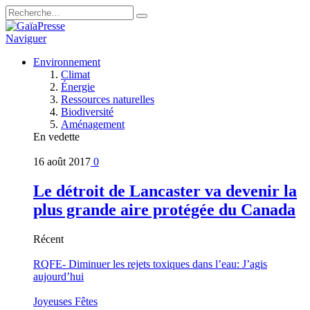
Naviguer
Environnement
Climat
Énergie
Ressources naturelles
Biodiversité
Aménagement
En vedette
16 août 2017
0
Le détroit de Lancaster va devenir la
plus grande aire protégée du Canada
Récent
RQFE- Diminuer les rejets toxiques dans l’eau: J’agis
aujourd’hui
Joyeuses Fêtes