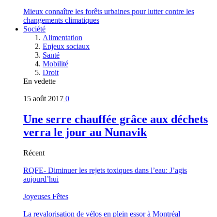
Mieux connaître les forêts urbaines pour lutter contre les
changements climatiques
Société
Alimentation
Enjeux sociaux
Santé
Mobilité
Droit
En vedette
15 août 2017
0
Une serre chauffée grâce aux déchets
verra le jour au Nunavik
Récent
RQFE- Diminuer les rejets toxiques dans l’eau: J’agis
aujourd’hui
Joyeuses Fêtes
La revalorisation de vélos en plein essor à Montréal