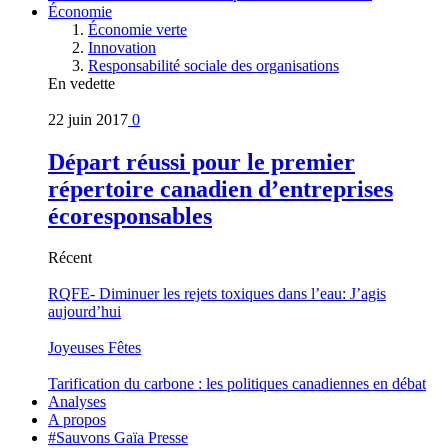
Économie
Économie verte
Innovation
Responsabilité sociale des organisations
En vedette
22 juin 2017
0
Départ réussi pour le premier
répertoire canadien d’entreprises
écoresponsables
Récent
RQFE- Diminuer les rejets toxiques dans l’eau: J’agis
aujourd’hui
Joyeuses Fêtes
Tarification du carbone : les politiques canadiennes en débat
Analyses
A propos
#Sauvons Gaïa Presse