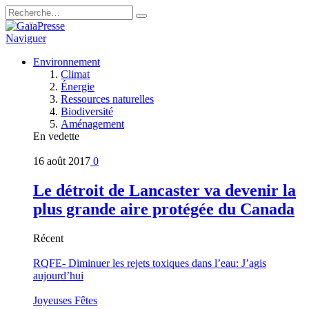
Naviguer
Environnement
Climat
Énergie
Ressources naturelles
Biodiversité
Aménagement
En vedette
16 août 2017
0
Le détroit de Lancaster va devenir la
plus grande aire protégée du Canada
Récent
RQFE- Diminuer les rejets toxiques dans l’eau: J’agis
aujourd’hui
Joyeuses Fêtes