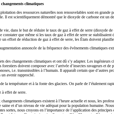
s changements climatiques
exploitation des ressources naturelles non renouvelables sont en grande
elle. Il est scientifiquement démontré que le dioxyde de carbone est un 
vie, dans le but de réduire le taux de gaz à effet de serre (dioxyde de ca
 constater que même si les taux de gaz à effet de serre se stabilisaient 
e un effort de réduction de gaz à effet de serre, les États doivent planif
augmentation annoncée de la fréquence des événements climatiques extrê
ets des changements climatiques et ont dû s’y adapter. Les ingénieurs ci
s forestiers doivent composer avec l’arrivée d’insectes ravageurs et de p
oses, i.e. transmissibles à l’humain. Il apparaît certain que d’autres pr
s un avenir rapproché.
 la température et à la fonte des glaciers. On parle de l’étalement rapid
à effet de serre.
changements climatiques existent à l’heure actuelle et nous, les profess
e saine et d’un niveau de vie adéquat pour la population humaine. Nous
outes sortes, nous croyons en l’importance de l’application des principes