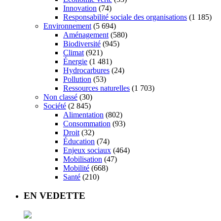
Innovation
(74)
Responsabilité sociale des organisations
(1 185)
Environnement
(5 694)
Aménagement
(580)
Biodiversité
(945)
Climat
(921)
Énergie
(1 481)
Hydrocarbures
(24)
Pollution
(53)
Ressources naturelles
(1 703)
Non classé
(30)
Société
(2 845)
Alimentation
(802)
Consommation
(93)
Droit
(32)
Éducation
(74)
Enjeux sociaux
(464)
Mobilisation
(47)
Mobilité
(668)
Santé
(210)
EN VEDETTE