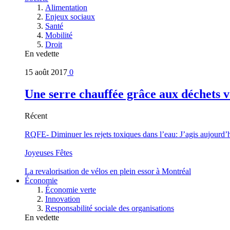
Alimentation
Enjeux sociaux
Santé
Mobilité
Droit
En vedette
15 août 2017
0
Une serre chauffée grâce aux déchets v
Récent
RQFE- Diminuer les rejets toxiques dans l’eau: J’agis aujourd’
Joyeuses Fêtes
La revalorisation de vélos en plein essor à Montréal
Économie
Économie verte
Innovation
Responsabilité sociale des organisations
En vedette