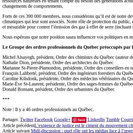
ressources naturelles en tenant compte du besoin des générations actuel
changements de comportements.
Forts de ces 390 000 membres, nous considérons qu’il est de notre devoir
climatiques qui leur sont associés. Notre rôle de protection du public,
et mesurable pour contrer l’émission des gaz à effet de serre (incluan
Nous espérons que notre position saura influencer vos politiques en m
Le Groupe des ordres professionnels du Québec préoccupés par l
Michel Alsayegh, président, Ordre des chimistes du Québec (auteur de 
Nathalie Dion, présidente, Ordre des architectes du Québec
Marianne St-Pierre-Plamondon, présidente, Ordre des conseillers en re
François Laliberté, président, Ordre des ingénieurs forestiers du Québ
Caroline Kilsdonk, présidente, Ordre des médecins vétérinaires du Q
Marie-Ève St-Laurent, présidente, Ordre des sages-femmes du Québe
Donald Bonsant, président, Ordre des urbanistes du Québec
***
Note : Il y a 46 ordres professionnels au Québec.
Partager.
Twitter
Facebook
Google+
LinkedIn
Tumblr
Courri
Save
Article précédent
L’exigence de justice est le ciment du mouvement c
Article suivant
Midi-discussion : quel rôle ont les médias face à l’urg