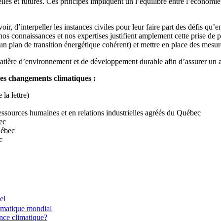
les et futures. Ces principes impliquent un l’équilibre entre l’économie
, d’interpeller les instances civiles pour leur faire part des défis qu’e
 nos connaissances et nos expertises justifient amplement cette prise de 
t un plan de transition énergétique cohérent) et mettre en place des mes
atière d’environnement et de développement durable afin d’assurer un a
es changements climatiques :
la lettre)
ssources humaines et en relations industrielles agréés du Québec
ec
uébec
c
el
limatique mondial
ence climatique?