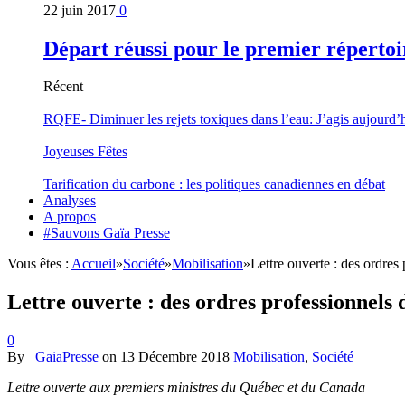
22 juin 2017
0
Départ réussi pour le premier répertoi
Récent
RQFE- Diminuer les rejets toxiques dans l’eau: J’agis aujourd’
Joyeuses Fêtes
Tarification du carbone : les politiques canadiennes en débat
Analyses
A propos
#Sauvons Gaïa Presse
Vous êtes :
Accueil
»
Société
»
Mobilisation
»
Lettre ouverte : des ordres
Lettre ouverte : des ordres professionnels
0
By
_GaiaPresse
on
13 Décembre 2018
Mobilisation
,
Société
Lettre ouverte aux premiers ministres du Québec et du Canada