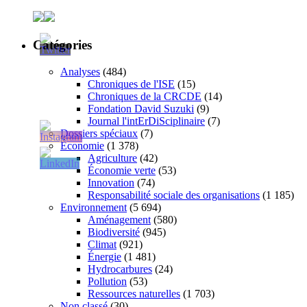
Catégories
Analyses
(484)
Chroniques de l'ISE
(15)
Chroniques de la CRCDE
(14)
Fondation David Suzuki
(9)
Journal l'intErDiSciplinaire
(7)
Dossiers spéciaux
(7)
Économie
(1 378)
Agriculture
(42)
Économie verte
(53)
Innovation
(74)
Responsabilité sociale des organisations
(1 185)
Environnement
(5 694)
Aménagement
(580)
Biodiversité
(945)
Climat
(921)
Énergie
(1 481)
Hydrocarbures
(24)
Pollution
(53)
Ressources naturelles
(1 703)
Non classé
(30)