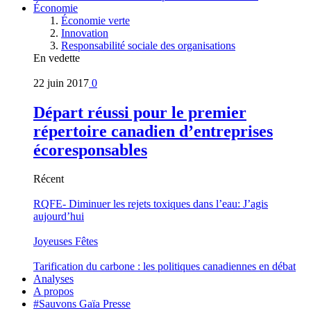
Économie
Économie verte
Innovation
Responsabilité sociale des organisations
En vedette
22 juin 2017
0
Départ réussi pour le premier
répertoire canadien d’entreprises
écoresponsables
Récent
RQFE- Diminuer les rejets toxiques dans l’eau: J’agis
aujourd’hui
Joyeuses Fêtes
Tarification du carbone : les politiques canadiennes en débat
Analyses
A propos
#Sauvons Gaïa Presse