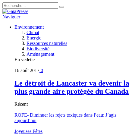
Naviguer
Environnement
Climat
Énergie
Ressources naturelles
Biodiversité
Aménagement
En vedette
16 août 2017
0
Le détroit de Lancaster va devenir la
plus grande aire protégée du Canada
Récent
RQFE- Diminuer les rejets toxiques dans l’eau: J’agis
aujourd’hui
Joyeuses Fêtes