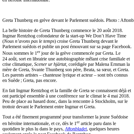
Greta Thunberg en grève devant le Parlement suédois. Photo : Aftonb
La belle histoire de Greta Thunberg commence le 20 août 2018.
Ingmar Rentzhog cofondateur de la start-up We Don’t Have Time
(
Nous n’avons pas le temps
) croise Greta Thunberg devant le
Parlement suédois et publie un post émouvant sur sa page Facebook.
er
Nous sommes le 1
jour de la grève commencée par Greta. Le
24 août, sort en librairie une autobiographie mêlant crise familiale et
crise climatique,
Scener ur hjärtat,
corédigée par Malena Ernman la
mère de Greta, Svante Thunberg son père, Beata, sa sœur, et Greta.
Les parents artistes – chanteuse lyrique et acteur – sont très connus
en Suède
; Greta, pas encore.
En fait Ingmar Rentzhog et la famille de Greta se connaissent déjà et
ont participé ensemble à une conférence sur le climat le 4 mai 2018.
Peu de place au hasard donc, dans la rencontre à Stockholm, sur le
trottoir devant le Parlement entre Ingmar et Greta.
Tout a été finement programmé pour transformer la jeune Suédoise
er
en héroïne internationale, et ce, dès le 1
article paru dans le
quotidien le plus lu dans le pays,
Aftonbladet
, quelques heures