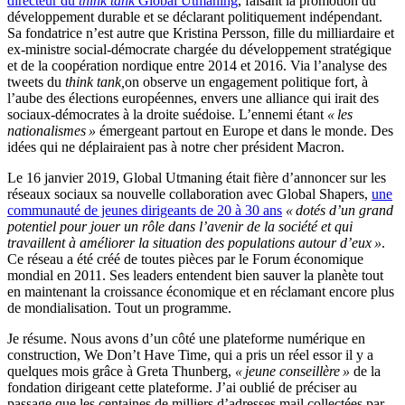
directeur du
think tank
Global Utmaning
, faisant la promotion du
développement durable et se déclarant politiquement indépendant.
Sa fondatrice n’est autre que Kristina Persson, fille du milliardaire et
ex-ministre social-démocrate chargée du développement stratégique
et de la coopération nordique entre 2014 et 2016. Via l’analyse des
tweets du
think tank,
on observe un engagement politique fort, à
l’aube des élections européennes, envers une alliance qui irait des
sociaux-démocrates à la droite suédoise. L’ennemi étant
«
les
nationalismes
»
émergeant partout en Europe et dans le monde. Des
idées qui ne déplairaient pas à notre cher président Macron.
Le 16 janvier 2019, Global Utmaning était fière d’annoncer sur les
réseaux sociaux sa nouvelle collaboration avec Global Shapers,
une
communauté de jeunes dirigeants de 20 à 30 ans
«
dotés d’un grand
potentiel pour jouer un rôle dans l’avenir de la société et qui
travaillent à améliorer la situation des populations autour d’eux
»
.
Ce réseau a été créé de toutes pièces par le Forum économique
mondial en 2011. Ses leaders entendent bien sauver la planète tout
en maintenant la croissance économique et en réclamant encore plus
de mondialisation. Tout un programme.
Je résume. Nous avons d’un côté une plateforme numérique en
construction, We Don’t Have Time, qui a pris un réel essor il y a
quelques mois grâce à Greta Thunberg,
«
jeune conseillère
»
de la
fondation dirigeant cette plateforme. J’ai oublié de préciser au
passage que les centaines de milliers d’adresses mail collectées par