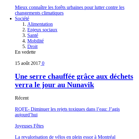
Mieux connaître les forêts urbaines pour lutter contre les
changements climatiques
Société
Alimentation
Enjeux sociaux
Santé
Mobilité
Droit
En vedette
15 août 2017
0
Une serre chauffée grâce aux déchets
verra le jour au Nunavik
Récent
RQFE- Diminuer les rejets toxiques dans l’eau: J’agis
aujourd’hui
Joyeuses Fêtes
La revalorisation de vélos en plein essor à Montréal