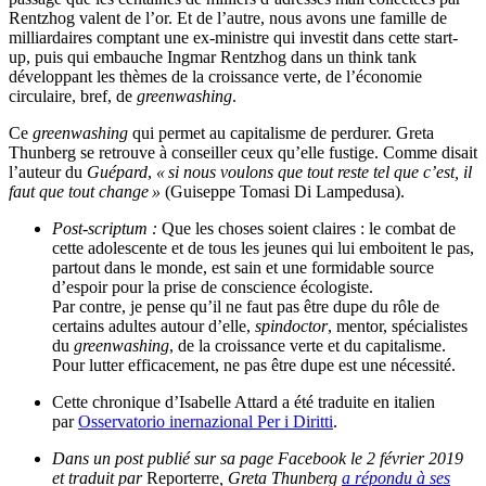
Rentzhog valent de l’or. Et de l’autre, nous avons une famille de
milliardaires comptant une ex-ministre qui investit dans cette start-
up, puis qui embauche Ingmar Rentzhog dans un think tank
développant les thèmes de la croissance verte, de l’économie
circulaire, bref, de
greenwashing
.
Ce
greenwashing
qui permet au capitalisme de perdurer. Greta
Thunberg se retrouve à conseiller ceux qu’elle fustige. Comme disait
l’auteur du
Guépard
,
«
si nous voulons que tout reste tel que c’est, il
faut que tout change
»
(Guiseppe Tomasi Di Lampedusa).
Post-scriptum :
Que les choses soient claires : le combat de
cette adolescente et de tous les jeunes qui lui emboitent le pas,
partout dans le monde, est sain et une formidable source
d’espoir pour la prise de conscience écologiste.
Par contre, je pense qu’il ne faut pas être dupe du rôle de
certains adultes autour d’elle,
spindoctor
, mentor, spécialistes
du
greenwashing
, de la croissance verte et du capitalisme.
Pour lutter efficacement, ne pas être dupe est une nécessité.
Cette chronique d’Isabelle Attard a été traduite en italien
par
Osservatorio inernazional Per i Diritti
.
Dans un post publié sur sa page Facebook le 2 février 2019
et traduit par
Reporterre
, Greta Thunberg
a répondu à ses