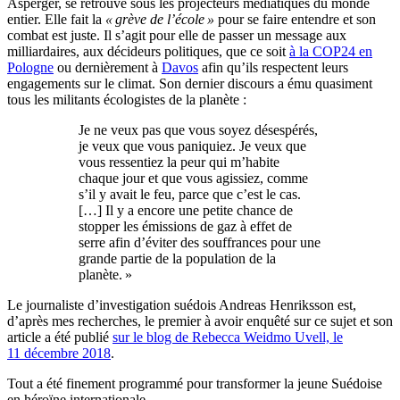
Asperger, se retrouve sous les projecteurs médiatiques du monde
entier. Elle fait la
«
grève de l’école
»
pour se faire entendre et son
combat est juste. Il s’agit pour elle de passer un message aux
milliardaires, aux décideurs politiques, que ce soit
à la
COP24
en
Pologne
ou dernièrement à
Davos
afin qu’ils respectent leurs
engagements sur le climat. Son dernier discours a ému quasiment
tous les militants écologistes de la planète :
Je ne veux pas que vous soyez désespérés,
je veux que vous paniquiez. Je veux que
vous ressentiez la peur qui m’habite
chaque jour et que vous agissiez, comme
s’il y avait le feu, parce que c’est le cas.
[…] Il y a encore une petite chance de
stopper les émissions de gaz à effet de
serre afin d’éviter des souffrances pour une
grande partie de la population de la
planète.
»
Le journaliste d’investigation suédois Andreas Henriksson est,
d’après mes recherches, le premier à avoir enquêté sur ce sujet et son
article a été publié
sur le blog de Rebecca Weidmo Uvell, le
11 décembre 2018
.
Tout a été finement programmé pour transformer la jeune Suédoise
en héroïne internationale.