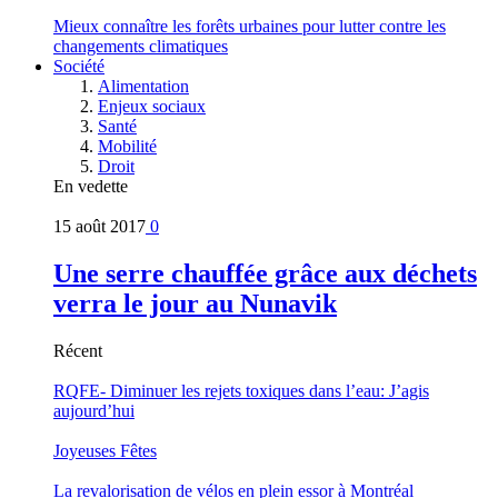
Mieux connaître les forêts urbaines pour lutter contre les
changements climatiques
Société
Alimentation
Enjeux sociaux
Santé
Mobilité
Droit
En vedette
15 août 2017
0
Une serre chauffée grâce aux déchets
verra le jour au Nunavik
Récent
RQFE- Diminuer les rejets toxiques dans l’eau: J’agis
aujourd’hui
Joyeuses Fêtes
La revalorisation de vélos en plein essor à Montréal