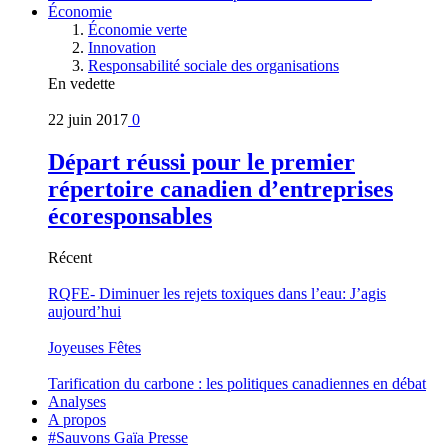
Économie
Économie verte
Innovation
Responsabilité sociale des organisations
En vedette
22 juin 2017
0
Départ réussi pour le premier
répertoire canadien d’entreprises
écoresponsables
Récent
RQFE- Diminuer les rejets toxiques dans l’eau: J’agis
aujourd’hui
Joyeuses Fêtes
Tarification du carbone : les politiques canadiennes en débat
Analyses
A propos
#Sauvons Gaïa Presse