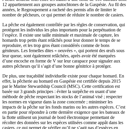
12 appartiennent aux groupes autochtones de la Gaspésie. Au fil des
années, le Regroupement a racheté des permis afin de limiter le
nombre de pêcheurs, ce qui permet de réduire le nombre de casiers.
La pêche est également contrôlée par les règles de conservation, qui
protègent les individus les plus importants pour la perpétuation de
l’espèce. Il existe une taille minimale et maximale de capture, les
homards trop petits étant relâchés pour leur donner le temps de se
reproduire, et les trop gros étant considérés comme de bons
géniteurs. Les femelles dites « oeuvées », qui portent des œufs sous
leur queue, sont également relâchées, après avoir été marquées
d’une encoche en forme de V sur leur carapace pour signaler aux
autres pêcheurs qu’il s’agit d’une bonne génitrice à protéger.
De plus, une traçabilité individuelle existe pour chaque homard. En
effet, la pêcherie au homard en Gaspésie est certifiée depuis 2015
par le Marine Stewardship Council (MSC). Cette certification est
basée sur 3 grands principes : éviter la surpêche en usant d’une
méthode de pêche respectant les stocks de l’animal visé ; respecter
les normes en vigueur dans la zone concernée ; minimiser les
impacts de la pêche sur les fonds marins ou les autres espèces. C’est
en partie pour répondre à cette dernière exigence que les bateaux de
la flotte utilisent un journal de bord électronique permettant de
récolter des données sur les espèces utilisées comme appât dans les
casiers, ce qui permet de vérifier qu’il ne s’agit pas d’espèces en