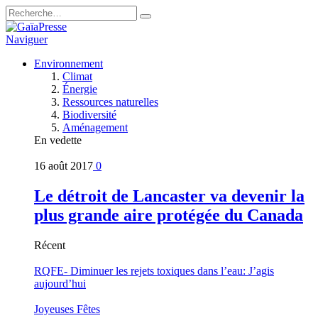
Naviguer
Environnement
Climat
Énergie
Ressources naturelles
Biodiversité
Aménagement
En vedette
16 août 2017
0
Le détroit de Lancaster va devenir la
plus grande aire protégée du Canada
Récent
RQFE- Diminuer les rejets toxiques dans l’eau: J’agis
aujourd’hui
Joyeuses Fêtes