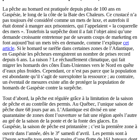
La pêche au homard est pratiquée depuis plus de 100 ans en
Gaspésie, le long de la côte de la Baie des Chaleurs. Ce crustacé n’a
pas toujours été considéré comme un mets de luxe, et autrefois il
était donné à manger aux prisonniers, qui l’appelaient « la coquerelle
des mers ». Toutefois la surpêche dont il a fait l’objet ainsi qu’une
demande croissante entretenue par de savants coups de marketing en
font aujourd’hui un mets très en demande, comme l’explique
cet
article
. Si le homard se raréfie dans certaines zones de l’Atlantique,
en Gaspésie les pêcheurs enregistrent un nombre de prises record
depuis 6 ans. La raison ? Le réchauffement climatique, qui fait
migrer les homards des côtes États-Uniennes vers le Nord en quête
d’eaux plus froides. Cependant, ce n’est pas parce que la population
est abondante qu’il s’agit de surexploiter la ressource ; au contraire,
un éventail de mesures existe afin de protéger la population de
homards de Gaspésie contre la surpêche.
Tout d’abord, la pêche est régulée grâce à la limitation de la saison
de pêche et au contrôle des permis. Au Québec, l’unique saison de
pêche dure 68 jours par an. L’Atlantique est divisé en une
quarantaine de zones dont l’ouverture se fait une région après l’autre
au gré de la saison de la ponte et de la fonte des glaces. En
Gaspésie, la saison de pêche est printanière ; c’est la première zone à
e
ouvrir dans l’année, dès le 3
samedi d’avril. Les permis sont à
l’heure actuelle tous entre les mains d’une flotte de 161 bateaux dont