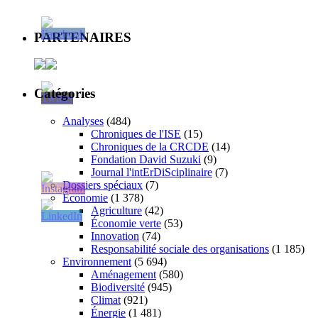
PARTENAIRES
Catégories
Analyses
(484)
Chroniques de l'ISE
(15)
Chroniques de la CRCDE
(14)
Fondation David Suzuki
(9)
Journal l'intErDiSciplinaire
(7)
Dossiers spéciaux
(7)
Économie
(1 378)
Agriculture
(42)
Économie verte
(53)
Innovation
(74)
Responsabilité sociale des organisations
(1 185)
Environnement
(5 694)
Aménagement
(580)
Biodiversité
(945)
Climat
(921)
Énergie
(1 481)