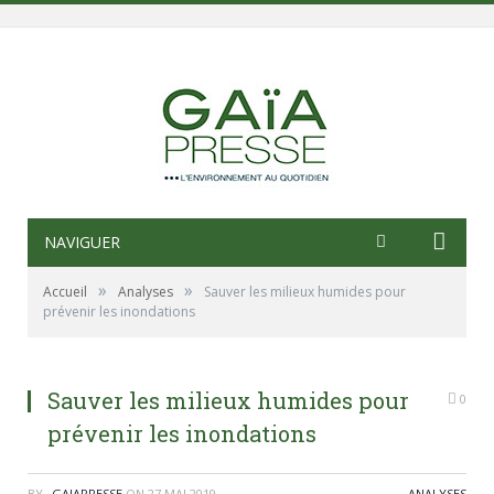
NAVIGUER
»
»
Accueil
Analyses
Sauver les milieux humides pour
prévenir les inondations
Sauver les milieux humides pour
0
prévenir les inondations
BY
_GAIAPRESSE
ON
27 MAI 2019
ANALYSES