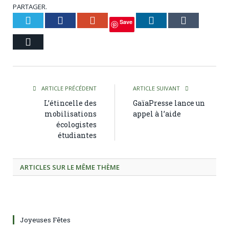
PARTAGER.
Twitter
Facebook
Google+
LinkedIn
Tumblr
Save
Courriel
ARTICLE PRÉCÉDENT
ARTICLE SUIVANT
L’étincelle des
GaïaPresse lance un
mobilisations
appel à l’aide
écologistes
étudiantes
ARTICLES SUR LE MÊME THÈME
Joyeuses Fêtes