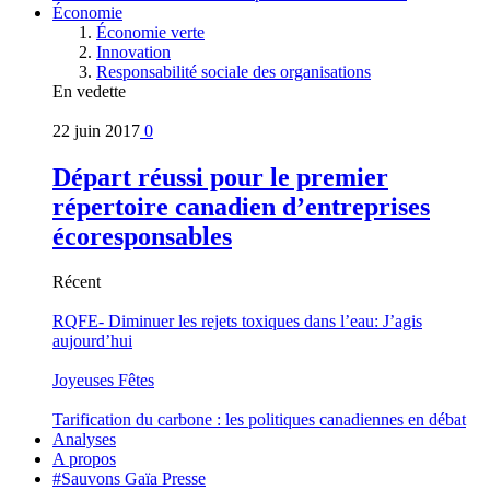
Économie
Économie verte
Innovation
Responsabilité sociale des organisations
En vedette
22 juin 2017
0
Départ réussi pour le premier
répertoire canadien d’entreprises
écoresponsables
Récent
RQFE- Diminuer les rejets toxiques dans l’eau: J’agis
aujourd’hui
Joyeuses Fêtes
Tarification du carbone : les politiques canadiennes en débat
Analyses
A propos
#Sauvons Gaïa Presse