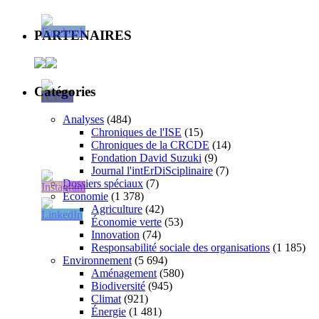
PARTENAIRES
Catégories
Analyses
(484)
Chroniques de l'ISE
(15)
Chroniques de la CRCDE
(14)
Fondation David Suzuki
(9)
Journal l'intErDiSciplinaire
(7)
Dossiers spéciaux
(7)
Économie
(1 378)
Agriculture
(42)
Économie verte
(53)
Innovation
(74)
Responsabilité sociale des organisations
(1 185)
Environnement
(5 694)
Aménagement
(580)
Biodiversité
(945)
Climat
(921)
Énergie
(1 481)