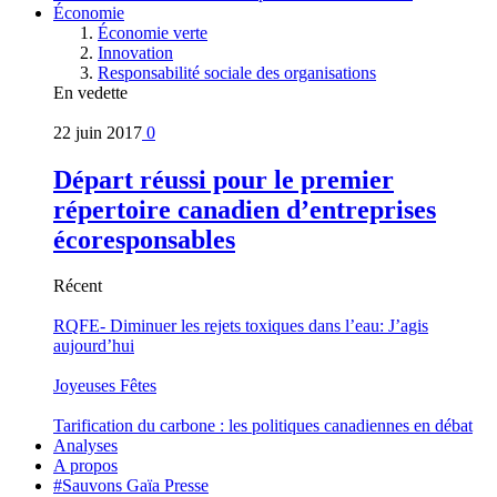
Économie
Économie verte
Innovation
Responsabilité sociale des organisations
En vedette
22 juin 2017
0
Départ réussi pour le premier
répertoire canadien d’entreprises
écoresponsables
Récent
RQFE- Diminuer les rejets toxiques dans l’eau: J’agis
aujourd’hui
Joyeuses Fêtes
Tarification du carbone : les politiques canadiennes en débat
Analyses
A propos
#Sauvons Gaïa Presse