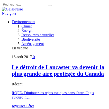
Naviguer
Environnement
Climat
Énergie
Ressources naturelles
Biodiversité
Aménagement
En vedette
16 août 2017
0
Le détroit de Lancaster va devenir la
plus grande aire protégée du Canada
Récent
RQFE- Diminuer les rejets toxiques dans l’eau: J’agis
aujourd’hui
Joyeuses Fêtes