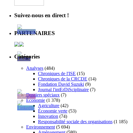
Suivez-nous en direct !
PARTENAIRES
Catégories
Analyses
(484)
Chroniques de l'ISE
(15)
Chroniques de la CRCDE
(14)
Fondation David Suzuki
(9)
Journal l'intErDiSciplinaire
(7)
Dossiers spéciaux
(7)
Économie
(1 378)
Agriculture
(42)
Économie verte
(53)
Innovation
(74)
Responsabilité sociale des organisations
(1 185)
Environnement
(5 694)
Aménagement
(580)