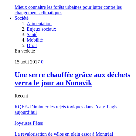
Mieux connaître les forêts urbaines pour lutter contre les
changements climatiques
Société
Alimentation
Enjeux sociaux
Santé
Mobilité
Droit
En vedette
15 août 2017
0
Une serre chauffée grâce aux déchets
verra le jour au Nunavik
Récent
RQFE- Diminuer les rejets toxiques dans l’eau: J’agis
aujourd’hui
Joyeuses Fêtes
La revalorisation de vélos en plein essor à Montréal