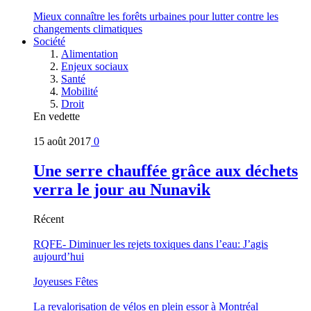
Mieux connaître les forêts urbaines pour lutter contre les
changements climatiques
Société
Alimentation
Enjeux sociaux
Santé
Mobilité
Droit
En vedette
15 août 2017
0
Une serre chauffée grâce aux déchets
verra le jour au Nunavik
Récent
RQFE- Diminuer les rejets toxiques dans l’eau: J’agis
aujourd’hui
Joyeuses Fêtes
La revalorisation de vélos en plein essor à Montréal