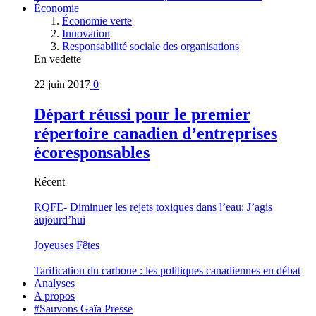
Économie
Économie verte
Innovation
Responsabilité sociale des organisations
En vedette
22 juin 2017
0
Départ réussi pour le premier
répertoire canadien d’entreprises
écoresponsables
Récent
RQFE- Diminuer les rejets toxiques dans l’eau: J’agis
aujourd’hui
Joyeuses Fêtes
Tarification du carbone : les politiques canadiennes en débat
Analyses
A propos
#Sauvons Gaïa Presse