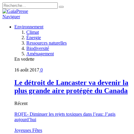
Naviguer
Environnement
Climat
Énergie
Ressources naturelles
Biodiversité
Aménagement
En vedette
16 août 2017
0
Le détroit de Lancaster va devenir la
plus grande aire protégée du Canada
Récent
RQFE- Diminuer les rejets toxiques dans l’eau: J’agis
aujourd’hui
Joyeuses Fêtes