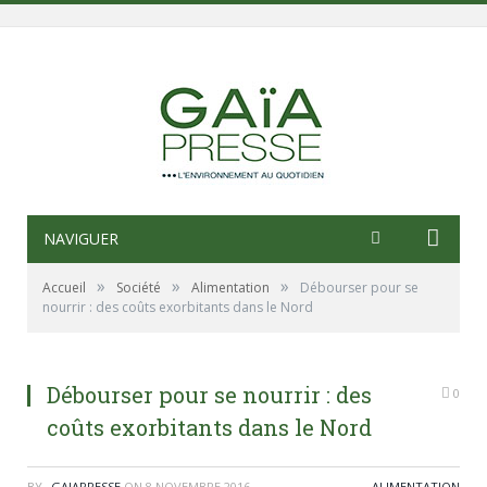
NAVIGUER
»
»
»
Accueil
Société
Alimentation
Débourser pour se
nourrir : des coûts exorbitants dans le Nord
Débourser pour se nourrir : des
0
coûts exorbitants dans le Nord
BY
_GAIAPRESSE
ON
8 NOVEMBRE 2016
ALIMENTATION