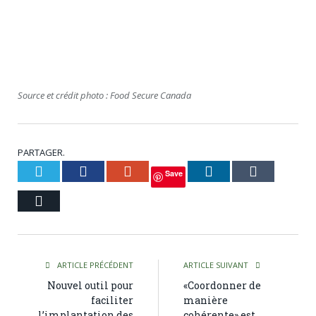
Source et crédit photo : Food Secure Canada
PARTAGER.
Twitter
Facebook
Google+
LinkedIn
Tumblr
Save
Courriel
ARTICLE PRÉCÉDENT
ARTICLE SUIVANT
Nouvel outil pour
«Coordonner de
faciliter
manière
l’implantation des
cohérente» est