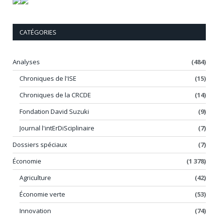
CATÉGORIES
Analyses
(484)
Chroniques de l'ISE
(15)
Chroniques de la CRCDE
(14)
Fondation David Suzuki
(9)
Journal l'intErDiSciplinaire
(7)
Dossiers spéciaux
(7)
Économie
(1 378)
Agriculture
(42)
Économie verte
(53)
Innovation
(74)