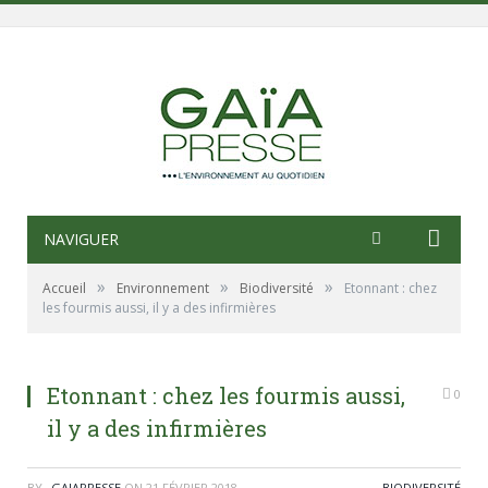
NAVIGUER
»
»
»
Accueil
Environnement
Biodiversité
Etonnant : chez
les fourmis aussi, il y a des infirmières
Etonnant : chez les fourmis aussi,
0
il y a des infirmières
BY
_GAIAPRESSE
ON
21 FÉVRIER 2018
BIODIVERSITÉ