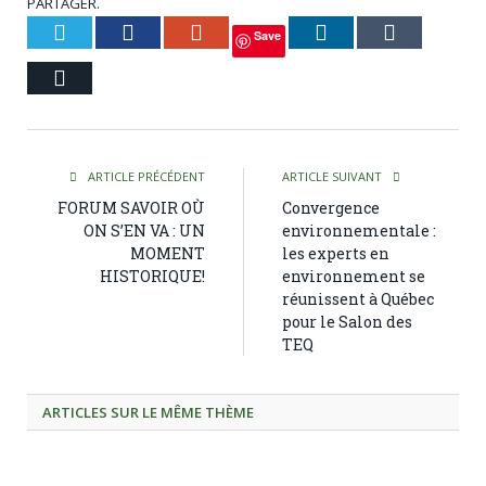
PARTAGER.
Twitter
Facebook
Google+
LinkedIn
Tumblr
Save
Courriel
ARTICLE PRÉCÉDENT
ARTICLE SUIVANT
FORUM SAVOIR OÙ
Convergence
ON S’EN VA : UN
environnementale :
MOMENT
les experts en
HISTORIQUE!
environnement se
réunissent à Québec
pour le Salon des
TEQ
ARTICLES SUR LE MÊME THÈME