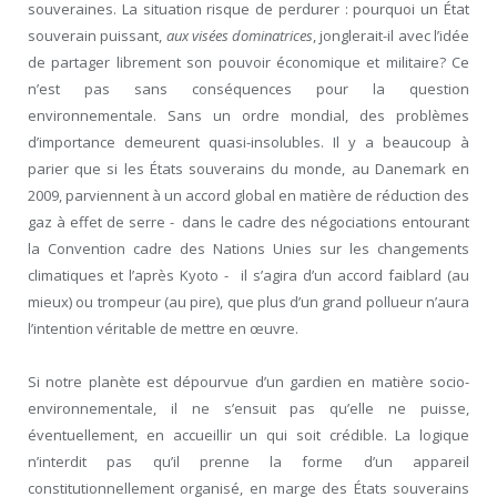
souveraines. La situation risque de perdurer : pourquoi un État
souverain puissant,
aux visées dominatrices
, jonglerait-il avec l’idée
de partager librement son pouvoir économique et militaire? Ce
n’est pas sans conséquences pour la question
environnementale. Sans un ordre mondial, des problèmes
d’importance demeurent quasi-insolubles. Il y a beaucoup à
parier que si les États souverains du monde, au Danemark en
2009, parviennent à un accord global en matière de réduction des
gaz à effet de serre - dans le cadre des négociations entourant
la Convention cadre des Nations Unies sur les changements
climatiques et l’après Kyoto - il s’agira d’un accord faiblard (au
mieux) ou trompeur (au pire), que plus d’un grand pollueur n’aura
l’intention véritable de mettre en œuvre.
Si notre planète est dépourvue d’un gardien en matière socio-
environnementale, il ne s’ensuit pas qu’elle ne puisse,
éventuellement, en accueillir un qui soit crédible. La logique
n’interdit pas qu’il prenne la forme d’un appareil
constitutionnellement organisé, en marge des États souverains