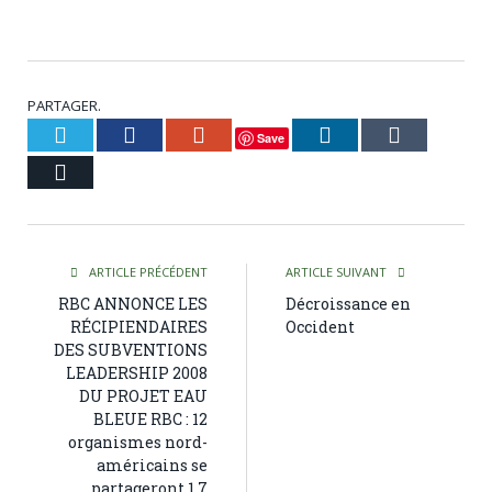
PARTAGER.
Twitter
Facebook
Google+
LinkedIn
Tumblr
Save
Courriel
ARTICLE PRÉCÉDENT
ARTICLE SUIVANT
RBC ANNONCE LES
Décroissance en
RÉCIPIENDAIRES
Occident
DES SUBVENTIONS
LEADERSHIP 2008
DU PROJET EAU
BLEUE RBC : 12
organismes nord-
américains se
partageront 1,7