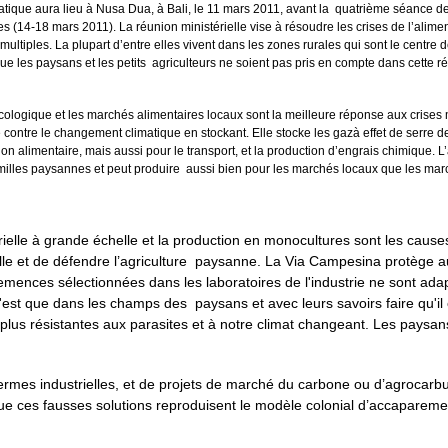
imatique aura lieu à Nusa Dua, à Bali, le 11 mars 2011, avant la quatrième séance 
s (14-18 mars 2011). La réunion ministérielle vise à résoudre les crises de l’alime
 multiples. La plupart d’entre elles vivent dans les zones rurales qui sont le cent
e les paysans et les petits agriculteurs ne soient pas pris en compte dans cette ré
ologique et les marchés alimentaires locaux sont la meilleure réponse aux crises 
 contre le changement climatique en stockant. Elle stocke les gazà effet de serre
ion alimentaire, mais aussi pour le transport, et la production d’engrais chimique. 
amilles paysannes et peut produire aussi bien pour les marchés locaux que les march
elle à grande échelle et la production en monocultures sont les causes 
 elle et de défendre l’agriculture paysanne. La Via Campesina protège au
mences sélectionnées dans les laboratoires de l'industrie ne sont adapt
'est que dans les champs des paysans et avec leurs savoirs faire qu'il e
plus résistantes aux parasites et à notre climat changeant. Les paysans
fermes industrielles, et de projets de marché du carbone ou d’agrocarbur
ces fausses solutions reproduisent le modèle colonial d’accaparement de