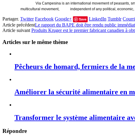
Via Campesina is an international movement of peasants, sma
multicultural movement, independent of any political, economic, or o
Partager.
Twitter
Facebook
Google+
LinkedIn
Tumblr
Courri
Save
Article précédent
Le rapport du BAPE doit être rendu public immédia
Article suivant
Produits Kruger est le premier fabricant canadien à ob
Articles sur le même thème
Pêcheurs de homard, fermiers de la m
Améliorer la sécurité alimentaire en 
Transformer le système alimentaire avec
Répondre