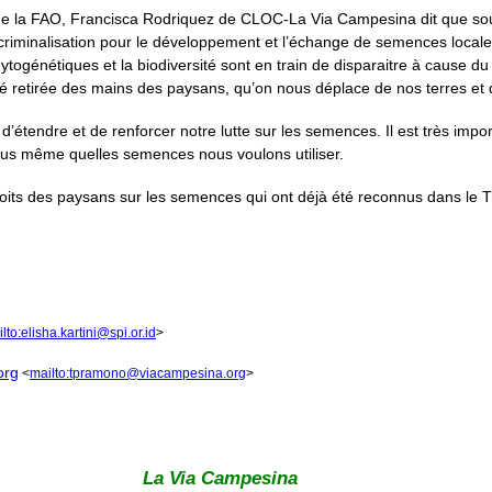
es de la FAO, Francisca Rodriquez de CLOC-La Via Campesina dit que s
iminalisation pour le développement et l’échange de semences locales. 
hytogénétiques et la biodiversité sont en train de disparaitre à caus
été retirée des mains des paysans, qu’on nous déplace de nos terres 
tendre et de renforcer notre lutte sur les semences. Il est très impor
us même quelles semences nous voulons utiliser.
s des paysans sur les semences qui ont déjà été reconnus dans le Trai
lto:elisha.kartini@spi.or.id
>
org
<
mailto:tpramono@viacampesina.org
>
La Via Campesina