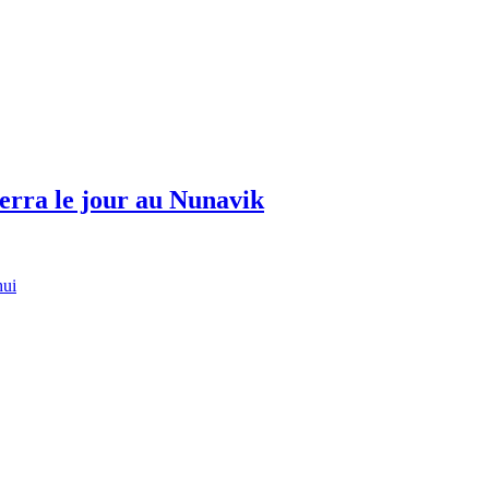
erra le jour au Nunavik
hui