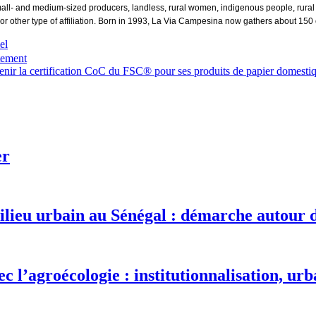
ll- and medium-sized producers, landless, rural women, indigenous people, rural 
ther type of affiliation. Born in 1993, La Via Campesina now gathers about 150 org
el
tement
tenir la certification CoC du FSC® pour ses produits de papier domestiqu
er
milieu urbain au Sénégal : démarche autou
 l’agroécologie : institutionnalisation, urba