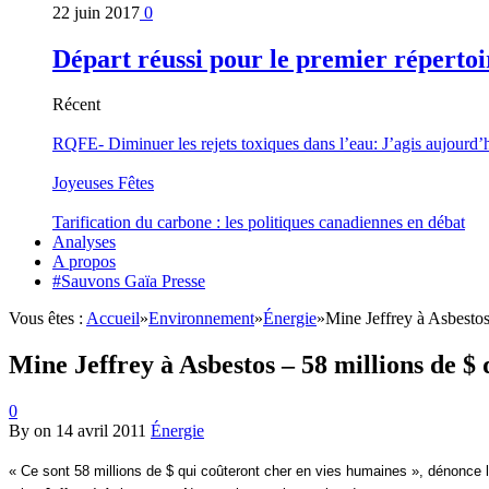
22 juin 2017
0
Départ réussi pour le premier répertoi
Récent
RQFE- Diminuer les rejets toxiques dans l’eau: J’agis aujourd’
Joyeuses Fêtes
Tarification du carbone : les politiques canadiennes en débat
Analyses
A propos
#Sauvons Gaïa Presse
Vous êtes :
Accueil
»
Environnement
»
Énergie
»
Mine Jeffrey à Asbestos
Mine Jeffrey à Asbestos – 58 millions de $
0
By
on
14 avril 2011
Énergie
« Ce sont 58 millions de $ qui coûteront cher en vies humaines », dénonce l