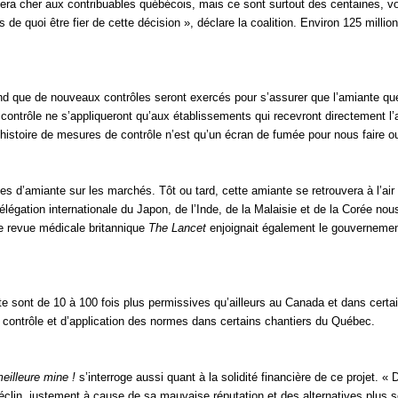
a cher aux contribuables québécois, mais ce sont surtout des centaines, voi
s de quoi être fier de cette décision », déclare la coalition. Environ 125 mil
d que de nouveaux contrôles seront exercés pour s’assurer que l’amiante québ
contrôle ne s’appliqueront qu’aux établissements qui recevront directement l’a
istoire de mesures de contrôle n’est qu’un écran de fumée pour nous faire oub
es d’amiante sur les marchés. Tôt ou tard, cette amiante se retrouvera à l’air
 délégation internationale du Japon, de l’Inde, de la Malaisie et de la Corée 
e revue médicale britannique
The Lancet
enjoignait également le gouvernement
te sont de 10 à 100 fois plus permissives qu’ailleurs au Canada et dans cer
 contrôle et d’application des normes dans certains chantiers du Québec.
illeure mine !
s’interroge aussi quant à la solidité financière de ce projet. 
éclin, justement à cause de sa mauvaise réputation et des alternatives plus séc