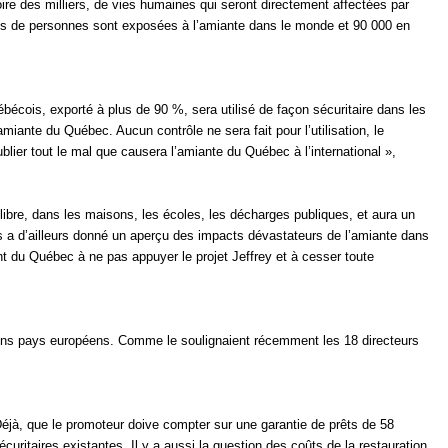
re des milliers, de vies humaines qui seront directement affectées par
lions de personnes sont exposées à l’amiante dans le monde et 90 000 en
écois, exporté à plus de 90 %, sera utilisé de façon sécuritaire dans les
miante du Québec. Aucun contrôle ne sera fait pour l’utilisation, le
lier tout le mal que causera l’amiante du Québec à l’international »,
 libre, dans les maisons, les écoles, les décharges publiques, et aura un
nous a d’ailleurs donné un aperçu des impacts dévastateurs de l’amiante dans
 du Québec à ne pas appuyer le projet Jeffrey et à cesser toute
tains pays européens. Comme le soulignaient récemment les 18 directeurs
« Déjà, que le promoteur doive compter sur une garantie de prêts de 58
uritaires existantes. Il y a aussi la question des coûts de la restauration