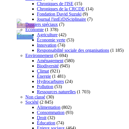
Chroniques de l'ISE
(15)
Chroniques de la CRCDE
(14)
Fondation David Suzuki
(9)
Journal l'intErDiSciplinaire
(7)
Dossiers spéciaux
(7)
Économie
(1 378)
Agriculture
(42)
Économie verte
(53)
Innovation
(74)
Responsabilité sociale des organisations
(1 185)
Environnement
(5 694)
Aménagement
(580)
Biodiversité
(945)
Climat
(921)
Énergie
(1 481)
Hydrocarbures
(24)
Pollution
(53)
Ressources naturelles
(1 703)
Non classé
(30)
Société
(2 845)
Alimentation
(802)
Consommation
(93)
Droit
(32)
Éducation
(74)
Enjeux sociaux
(464)