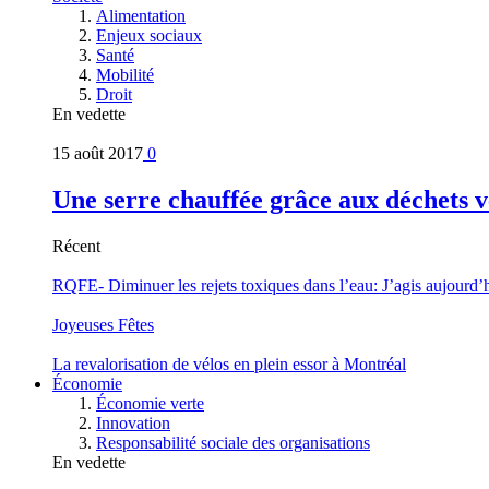
Alimentation
Enjeux sociaux
Santé
Mobilité
Droit
En vedette
15 août 2017
0
Une serre chauffée grâce aux déchets v
Récent
RQFE- Diminuer les rejets toxiques dans l’eau: J’agis aujourd’
Joyeuses Fêtes
La revalorisation de vélos en plein essor à Montréal
Économie
Économie verte
Innovation
Responsabilité sociale des organisations
En vedette