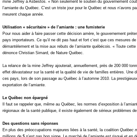
mine Jeffrey à Asbestos. « Non seulement le soutien du gouvernement couter
l’amiante du Québec. C’est un triste jour pour le Québec et nous n’avons pa
meurent chaque année.
Utilisation « sécuritaire » de l’amiante : une fumisterie
Pour nous aider à faire passer cette décision amère, le gouvernement préten
pays importateurs. Ce qu’il ne dit pas haut et fort c’est que ces mesures de 
démantèlement et la mise aux rebuts de l’amiante québécois. « Toute cette h
dénonce Christian Simard, de Nature Québec.
La relance de la mine Jeffrey ajouterait, annuellement, près de 200 000 tonn
effet dévastateur sur la santé et la qualité de vie de familles entières. Une
ces pays, lors de son passage au Québec à l’automne 2010. La prestigieus
exportation de l’amiante.
Le Québec non épargné
Il faut se rappeler que, même au Québec, les normes d’exposition à l’amian
régionaux de la santé publique, il existe également de sérieux problèmes de
Des questions sans réponses
En plus des préoccupations majeures liées à la santé, la coalition
Québec me
millions de $ n’est pas bon signe. Le marché de l’amiante est risqué et en d