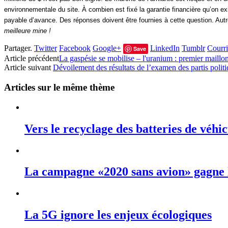
environnementale du site. À combien est fixé la garantie financière qu’on 
payable d’avance. Des réponses doivent être fournies à cette question. Autr
meilleure mine !
Partager.
Twitter
Facebook
Google+
LinkedIn
Tumblr
Courri
Save
Article précédent
La gaspésie se mobilise – l'uranium : premier maillo
Article suivant
Dévoilement des résultats de l’examen des partis polit
Articles sur le même thème
Vers le recyclage des batteries de véhic
La campagne «2020 sans avion» gagne
La 5G ignore les enjeux écologiques