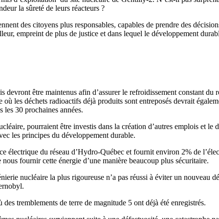
deur la sûreté de leurs réacteurs ?
iennent des citoyens plus responsables, capables de prendre des décision
leur, empreint de plus de justice et dans lequel le développement durabl
ois devront être maintenus afin d’assurer le refroidissement constant d
 où les déchets radioactifs déjà produits sont entreposés devrait égalemen
s les 30 prochaines années.
nucléaire, pourraient être investis dans la création d’autres emplois et
vec les principes du développement durable.
nce électrique du réseau d’Hydro-Québec et fournit environ 2% de l’élec
e nous fournir cette énergie d’une manière beaucoup plus sécuritaire.
ierie nucléaire la plus rigoureuse n’a pas réussi à éviter un nouveau d
ernobyl.
ù des tremblements de terre de magnitude 5 ont déjà été enregistrés.