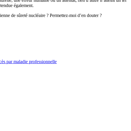
relle, une erreur humaine ou un attentat, rien d’autre n’atteint un tel
étendue également.
enne de sûreté nucléaire ? Permettez-moi d’en douter ?
cès par maladie professionnelle