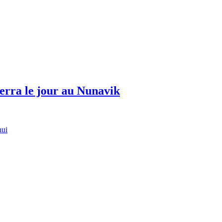
erra le jour au Nunavik
hui