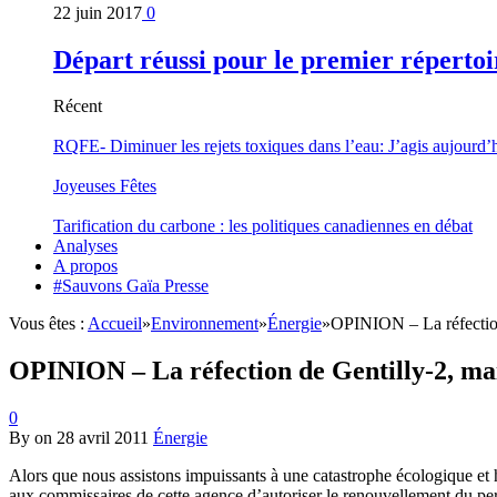
22 juin 2017
0
Départ réussi pour le premier répertoi
Récent
RQFE- Diminuer les rejets toxiques dans l’eau: J’agis aujourd’
Joyeuses Fêtes
Tarification du carbone : les politiques canadiennes en débat
Analyses
A propos
#Sauvons Gaïa Presse
Vous êtes :
Accueil
»
Environnement
»
Énergie
»
OPINION – La réfection 
OPINION – La réfection de Gentilly-2, mais
0
By
on
28 avril 2011
Énergie
Alors que nous assistons impuissants à une catastrophe écologique et
aux commissaires de cette agence d’autoriser le renouvellement du per