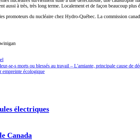
èmes nucléaires surviennent suite à une défectuosité, une catastrophe natu
t aussi à très, très long terme. Localement et de façon beaucoup plus 
s les promoteurs du nucléaire chez Hydro-Québec. La commission canadi
awinigan
el
eur-se-s morts ou blessés au travail – L'amiante, principale cause de dé
ur empreinte écologique
ules électriques
 le Canada