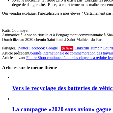
Avec le nucléaire, le risque zéro n’existe pas. Lorsque les probl
degré de dangerosité. Et ce, à court terme mais malheureusemen
Qui viendra expliquer l’inexplicable à mes élèves ? Certainement pa
Katia Cournoyer
Animatrice à la vie spirituelle et à l’engagement communautaire à Sh
Domiciliée au 2030 chemin Saint-Paul à Saint-Mathieu-du-Parc
Partager.
Twitter
Facebook
Google+
LinkedIn
Tumblr
Courri
Save
Article précédent
Journée internationale de commémoration des travaill
Article suivant
Future Shop continue d’aider les citoyens à réduire le
Articles sur le même thème
Vers le recyclage des batteries de véhic
La campagne «2020 sans avion» gagne