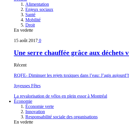
Alimentation
Enjeux sociaux
Santé
Mobilité
Droit
En vedette
15 août 2017
0
Une serre chauffée grâce aux déchets v
Récent
RQFE- Diminuer les rejets toxiques dans l’eau: J’agis aujourd’
Joyeuses Fêtes
La revalorisation de vélos en plein essor à Montréal
Économie
Économie verte
Innovation
Responsabilité sociale des organisations
En vedette