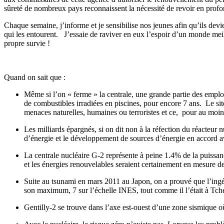
sûreté de nombreux pays reconnaissent la nécessité de revoir en profon
Chaque semaine, j’informe et je sensibilise nos jeunes afin qu’ils dev
qui les entourent. J’essaie de raviver en eux l’espoir d’un monde meil
propre survie !
Quand on sait que :
Même si l’on « ferme » la centrale, une grande partie des empl
de combustibles irradiées en piscines, pour encore 7 ans. Le site
menaces naturelles, humaines ou terroristes et ce, pour au moin
Les milliards épargnés, si on dit non à la réfection du réacteur 
d’énergie et le développement de sources d’énergie en accord a
La centrale nucléaire G-2 représente à peine 1.4% de la puissa
et les énergies renouvelables seraient certainement en mesure d
Suite au tsunami en mars 2011 au Japon, on a prouvé que l’ingén
son maximum, 7 sur l’échelle INES, tout comme il l’était à Tch
Gentilly-2 se trouve dans l’axe est-ouest d’une zone sismique o