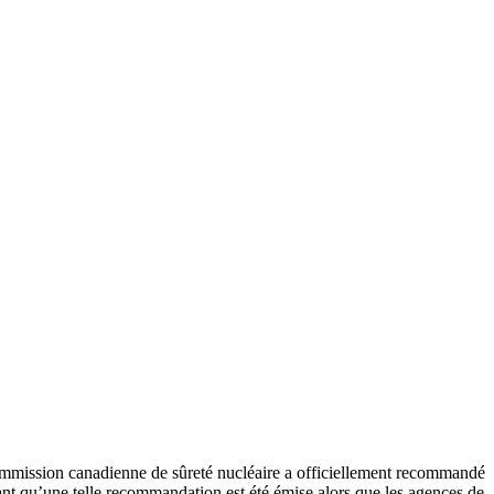
Commission canadienne de sûreté nucléaire a officiellement recommandé
ant qu’une telle recommandation est été émise alors que les agences de