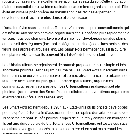
robuste qui assure une excellente aération au niveau du sol. Cette circulation
d’air est essentielle au système racinaire et aux micro-organismes du sol. Elle
évite en outre le phénomène de spiralisation des racines et permet un
développement racinaire plus dense et plus efficace.
L'aération évite aussi la surchauffe observée dans les pots conventionnels qui
est néfaste aux racines et micro-organismes et qui assèche plus rapidement le
terreau. Tous ces éléments favorisent un meilleur développement des plants
que ce soit des légumes (incluant les légumes racines), des fines herbes, des
fleurs, des arbres et arbustes, etc. Les Smart Pots permettent aussi la culture
des plantes vivaces car ils peuvent être laissés dehors pendant l’hiver.
Les Urbainculteurs se réjouissent de pouvoir proposer un outil simple et très
abordable pour réaliser des jardins urbains. Les Smart Pots s’inscrivent dans
leur démarche qui vise à promouvoir et démocratiser l’agriculture urbaine pour
la rendre accessible au plus grand nombre (particuliers, organismes
communautaires, entreprises, etc). Les Urbainculteurs réaliseront cet été
plusieurs jardins avec des Smart Pots en collaboration avec divers organismes
et entreprises (hôtels, brasseries, etc).
Les Smart Pots existent depuis 1984 aux Etats-Unis où ils ont été développés
pour les pépiniéristes afin d’assurer une bonne reprise des arbres et arbustes.
Ils sont maintenant utilisés pour tous types de cultures y compris en hydroponie.
Ils ont une durée de vie de 5 à 10 ans. Les Urbainculteurs ont testés ces sacs
de culture avec grand succès la saison dernière et en sont maintenant les