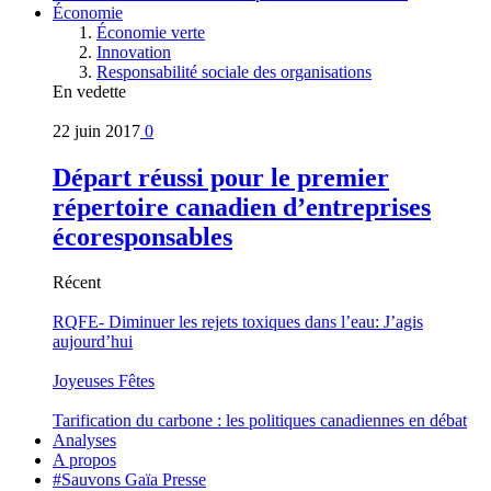
Économie
Économie verte
Innovation
Responsabilité sociale des organisations
En vedette
22 juin 2017
0
Départ réussi pour le premier
répertoire canadien d’entreprises
écoresponsables
Récent
RQFE- Diminuer les rejets toxiques dans l’eau: J’agis
aujourd’hui
Joyeuses Fêtes
Tarification du carbone : les politiques canadiennes en débat
Analyses
A propos
#Sauvons Gaïa Presse