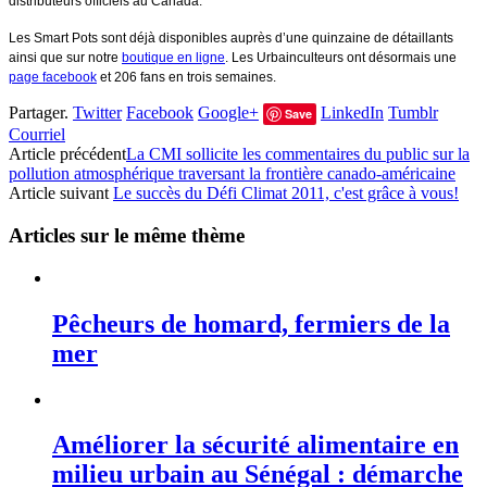
distributeurs officiels au Canada.
Les Smart Pots sont déjà disponibles auprès d’une quinzaine de détaillants
ainsi que sur notre
boutique en ligne
. Les Urbainculteurs ont désormais une
page facebook
et 206 fans en trois semaines
.
Partager.
Twitter
Facebook
Google+
LinkedIn
Tumblr
Save
Courriel
Article précédent
La CMI sollicite les commentaires du public sur la
pollution atmosphérique traversant la frontière canado-américaine
Article suivant
Le succès du Défi Climat 2011, c'est grâce à vous!
Articles sur le même thème
Pêcheurs de homard, fermiers de la
mer
Améliorer la sécurité alimentaire en
milieu urbain au Sénégal : démarche