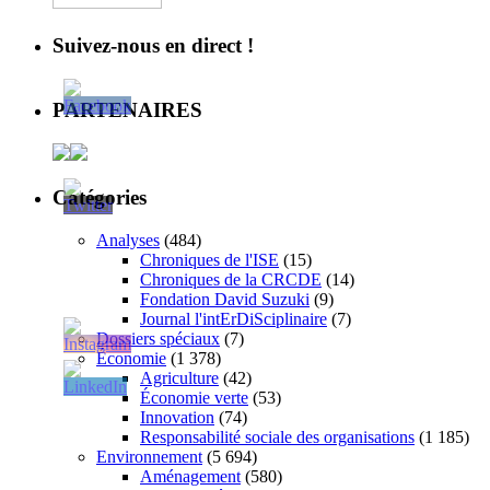
Suivez-nous en direct !
PARTENAIRES
Catégories
Analyses
(484)
Chroniques de l'ISE
(15)
Chroniques de la CRCDE
(14)
Fondation David Suzuki
(9)
Journal l'intErDiSciplinaire
(7)
Dossiers spéciaux
(7)
Économie
(1 378)
Agriculture
(42)
Économie verte
(53)
Innovation
(74)
Responsabilité sociale des organisations
(1 185)
Environnement
(5 694)
Aménagement
(580)