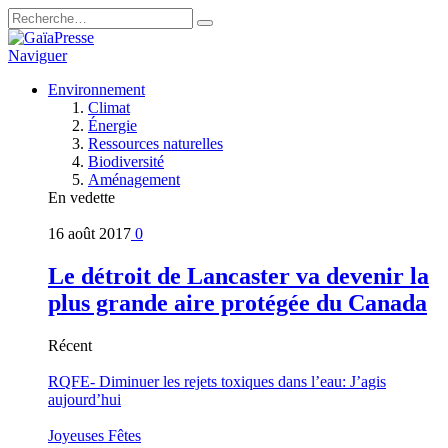
Naviguer
Environnement
Climat
Énergie
Ressources naturelles
Biodiversité
Aménagement
En vedette
16 août 2017
0
Le détroit de Lancaster va devenir la
plus grande aire protégée du Canada
Récent
RQFE- Diminuer les rejets toxiques dans l’eau: J’agis
aujourd’hui
Joyeuses Fêtes