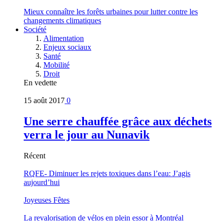
Mieux connaître les forêts urbaines pour lutter contre les
changements climatiques
Société
Alimentation
Enjeux sociaux
Santé
Mobilité
Droit
En vedette
15 août 2017
0
Une serre chauffée grâce aux déchets
verra le jour au Nunavik
Récent
RQFE- Diminuer les rejets toxiques dans l’eau: J’agis
aujourd’hui
Joyeuses Fêtes
La revalorisation de vélos en plein essor à Montréal