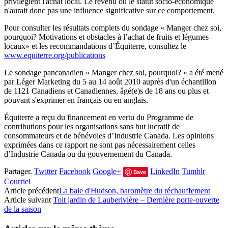
privilégient l'achat local. Le revenu ou le statut socio-économique
n'aurait donc pas une influence significative sur ce comportement.
Pour consulter les résultats complets du sondage « Manger chez soi,
pourquoi? Motivations et obstacles à l’achat de fruits et légumes
locaux» et les recommandations d’Équiterre, consultez le
www.equiterre.org/publications
Le sondage pancanadien « Manger chez soi, pourquoi? » a été mené
par Léger Marketing du 5 au 14 août 2010 auprès d'un échantillon
de 1121 Canadiens et Canadiennes, âgé(e)s de 18 ans ou plus et
pouvant s'exprimer en français ou en anglais.
Équiterre a reçu du financement en vertu du Programme de
contributions pour les organisations sans but lucratif de
consommateurs et de bénévoles d’Industrie Canada. Les opinions
exprimées dans ce rapport ne sont pas nécessairement celles
d’Industrie Canada ou du gouvernement du Canada.
Partager.
Twitter
Facebook
Google+
LinkedIn
Tumblr
Save
Courriel
Article précédent
La baie d'Hudson, baromètre du réchauffement
Article suivant
Toit jardin de Lauberivière – Dernière porte-ouverte
de la saison