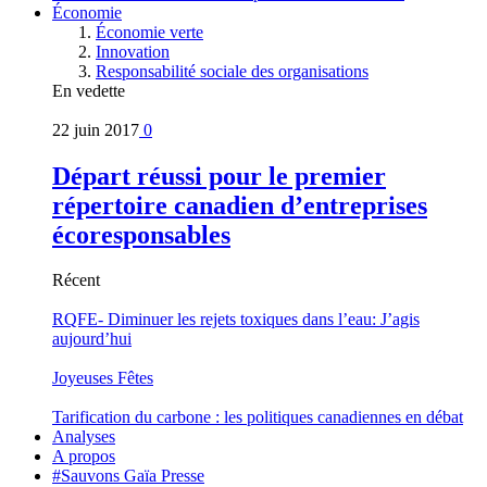
Économie
Économie verte
Innovation
Responsabilité sociale des organisations
En vedette
22 juin 2017
0
Départ réussi pour le premier
répertoire canadien d’entreprises
écoresponsables
Récent
RQFE- Diminuer les rejets toxiques dans l’eau: J’agis
aujourd’hui
Joyeuses Fêtes
Tarification du carbone : les politiques canadiennes en débat
Analyses
A propos
#Sauvons Gaïa Presse