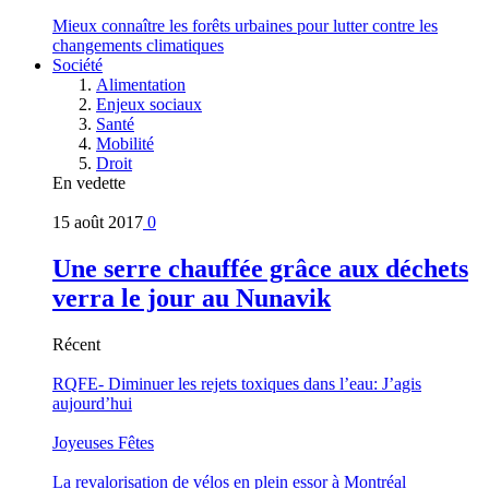
Mieux connaître les forêts urbaines pour lutter contre les
changements climatiques
Société
Alimentation
Enjeux sociaux
Santé
Mobilité
Droit
En vedette
15 août 2017
0
Une serre chauffée grâce aux déchets
verra le jour au Nunavik
Récent
RQFE- Diminuer les rejets toxiques dans l’eau: J’agis
aujourd’hui
Joyeuses Fêtes
La revalorisation de vélos en plein essor à Montréal