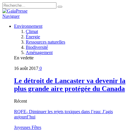
Naviguer
Environnement
Climat
Énergie
Ressources naturelles
Biodiversité
Aménagement
En vedette
16 août 2017
0
Le détroit de Lancaster va devenir la
plus grande aire protégée du Canada
Récent
RQFE- Diminuer les rejets toxiques dans l’eau: J’agis
aujourd’hui
Joyeuses Fêtes