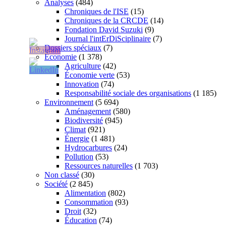
Analyses
(484)
Chroniques de l'ISE
(15)
Chroniques de la CRCDE
(14)
Fondation David Suzuki
(9)
Journal l'intErDiSciplinaire
(7)
Dossiers spéciaux
(7)
Économie
(1 378)
Agriculture
(42)
Économie verte
(53)
Innovation
(74)
Responsabilité sociale des organisations
(1 185)
Environnement
(5 694)
Aménagement
(580)
Biodiversité
(945)
Climat
(921)
Énergie
(1 481)
Hydrocarbures
(24)
Pollution
(53)
Ressources naturelles
(1 703)
Non classé
(30)
Société
(2 845)
Alimentation
(802)
Consommation
(93)
Droit
(32)
Éducation
(74)