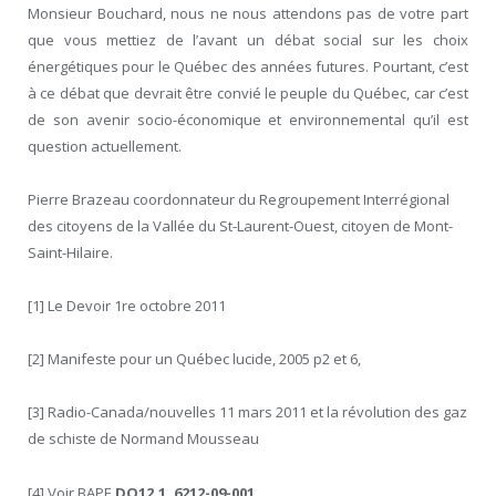
Monsieur Bouchard, nous ne nous attendons pas de votre part
que vous mettiez de l’avant un débat social sur les choix
énergétiques pour le Québec des années futures. Pourtant, c’est
à ce débat que devrait être convié le peuple du Québec, car c’est
de son avenir socio-économique et environnemental qu’il est
question actuellement.
Pierre Brazeau coordonnateur du Regroupement Interrégional
des citoyens de la Vallée du St-Laurent-Ouest, citoyen de Mont-
Saint-Hilaire.
[1] Le Devoir 1
re
octobre 2011
[2] Manifeste pour un Québec lucide, 2005 p2 et 6,
[3] Radio-Canada/nouvelles 11 mars 2011 et la révolution des gaz
de schiste de Normand Mousseau
[4] Voir BAPE
DQ12.1, 6212-09-001