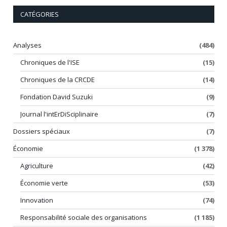
CATÉGORIES
Analyses
(484)
Chroniques de l'ISE
(15)
Chroniques de la CRCDE
(14)
Fondation David Suzuki
(9)
Journal l'intErDiSciplinaire
(7)
Dossiers spéciaux
(7)
Économie
(1 378)
Agriculture
(42)
Économie verte
(53)
Innovation
(74)
Responsabilité sociale des organisations
(1 185)