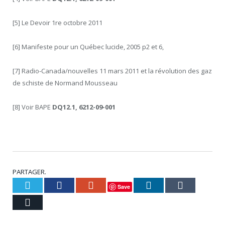
[5] Le Devoir 1
re
octobre 2011
[6] Manifeste pour un Québec lucide, 2005 p2 et 6,
[7] Radio-Canada/nouvelles 11 mars 2011 et la révolution des gaz
de schiste de Normand Mousseau
[8] Voir BAPE
DQ12.1, 6212-09-001
PARTAGER.
Twitter
Facebook
Google+
LinkedIn
Tumblr
Save
Courriel