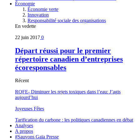
Économie
Économie verte
Innovation
Responsabilité sociale des organisations
En vedette
22 juin 2017
0
Départ réussi pour le premier
répertoire canadien d’entreprises
écoresponsables
Récent
RQFE- Diminuer les rejets toxiques dans l’eau: J’agis
aujourd’hui
Joyeuses Fêtes
Tarification du carbone : les politiques canadiennes en débat
Analyses
A propos
#Sauvons Gaïa Presse