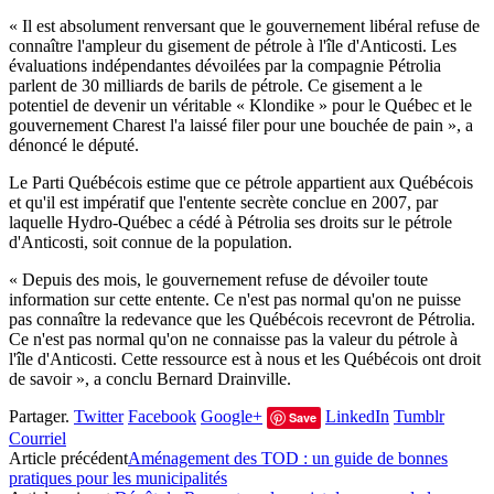
« Il est absolument renversant que le gouvernement libéral refuse de
connaître l'ampleur du gisement de pétrole à l'île d'Anticosti. Les
évaluations indépendantes dévoilées par la compagnie Pétrolia
parlent de 30 milliards de barils de pétrole. Ce gisement a le
potentiel de devenir un véritable « Klondike » pour le Québec et le
gouvernement Charest l'a laissé filer pour une bouchée de pain », a
dénoncé le député.
Le Parti Québécois estime que ce pétrole appartient aux Québécois
et qu'il est impératif que l'entente secrète conclue en 2007, par
laquelle Hydro-Québec a cédé à Pétrolia ses droits sur le pétrole
d'Anticosti, soit connue de la population.
« Depuis des mois, le gouvernement refuse de dévoiler toute
information sur cette entente. Ce n'est pas normal qu'on ne puisse
pas connaître la redevance que les Québécois recevront de Pétrolia.
Ce n'est pas normal qu'on ne connaisse pas la valeur du pétrole à
l'île d'Anticosti. Cette ressource est à nous et les Québécois ont droit
de savoir », a conclu Bernard Drainville.
Partager.
Twitter
Facebook
Google+
LinkedIn
Tumblr
Save
Courriel
Article précédent
Aménagement des TOD : un guide de bonnes
pratiques pour les municipalités