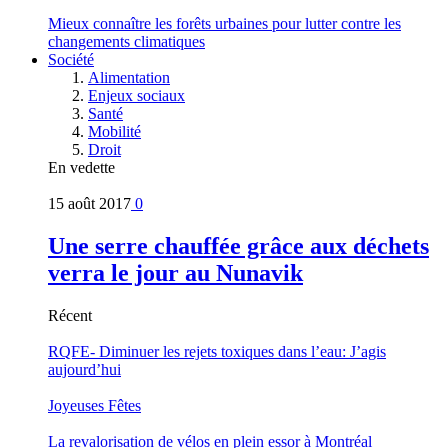
Mieux connaître les forêts urbaines pour lutter contre les
changements climatiques
Société
Alimentation
Enjeux sociaux
Santé
Mobilité
Droit
En vedette
15 août 2017
0
Une serre chauffée grâce aux déchets
verra le jour au Nunavik
Récent
RQFE- Diminuer les rejets toxiques dans l’eau: J’agis
aujourd’hui
Joyeuses Fêtes
La revalorisation de vélos en plein essor à Montréal