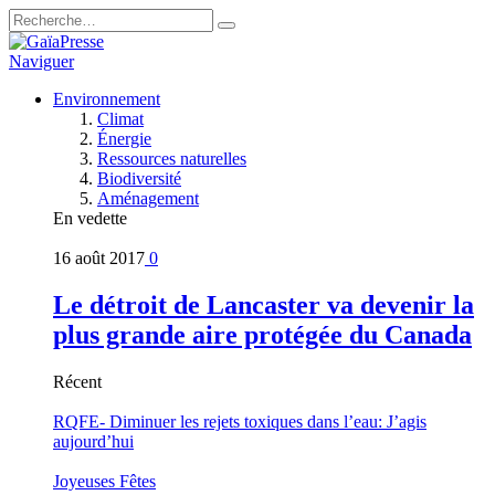
Naviguer
Environnement
Climat
Énergie
Ressources naturelles
Biodiversité
Aménagement
En vedette
16 août 2017
0
Le détroit de Lancaster va devenir la
plus grande aire protégée du Canada
Récent
RQFE- Diminuer les rejets toxiques dans l’eau: J’agis
aujourd’hui
Joyeuses Fêtes