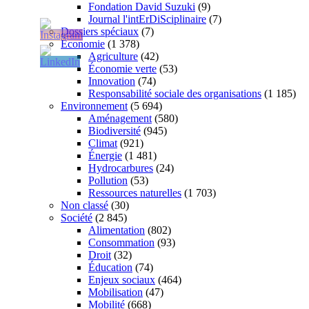
Fondation David Suzuki
(9)
Journal l'intErDiSciplinaire
(7)
Dossiers spéciaux
(7)
Économie
(1 378)
Agriculture
(42)
Économie verte
(53)
Innovation
(74)
Responsabilité sociale des organisations
(1 185)
Environnement
(5 694)
Aménagement
(580)
Biodiversité
(945)
Climat
(921)
Énergie
(1 481)
Hydrocarbures
(24)
Pollution
(53)
Ressources naturelles
(1 703)
Non classé
(30)
Société
(2 845)
Alimentation
(802)
Consommation
(93)
Droit
(32)
Éducation
(74)
Enjeux sociaux
(464)
Mobilisation
(47)
Mobilité
(668)