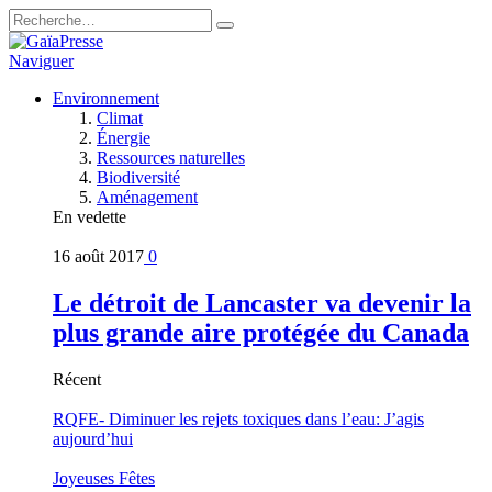
Naviguer
Environnement
Climat
Énergie
Ressources naturelles
Biodiversité
Aménagement
En vedette
16 août 2017
0
Le détroit de Lancaster va devenir la
plus grande aire protégée du Canada
Récent
RQFE- Diminuer les rejets toxiques dans l’eau: J’agis
aujourd’hui
Joyeuses Fêtes