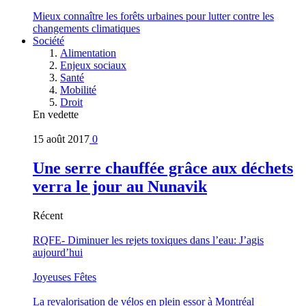
Mieux connaître les forêts urbaines pour lutter contre les
changements climatiques
Société
Alimentation
Enjeux sociaux
Santé
Mobilité
Droit
En vedette
15 août 2017
0
Une serre chauffée grâce aux déchets
verra le jour au Nunavik
Récent
RQFE- Diminuer les rejets toxiques dans l’eau: J’agis
aujourd’hui
Joyeuses Fêtes
La revalorisation de vélos en plein essor à Montréal