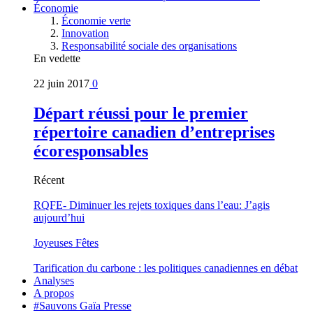
Économie
Économie verte
Innovation
Responsabilité sociale des organisations
En vedette
22 juin 2017
0
Départ réussi pour le premier
répertoire canadien d’entreprises
écoresponsables
Récent
RQFE- Diminuer les rejets toxiques dans l’eau: J’agis
aujourd’hui
Joyeuses Fêtes
Tarification du carbone : les politiques canadiennes en débat
Analyses
A propos
#Sauvons Gaïa Presse