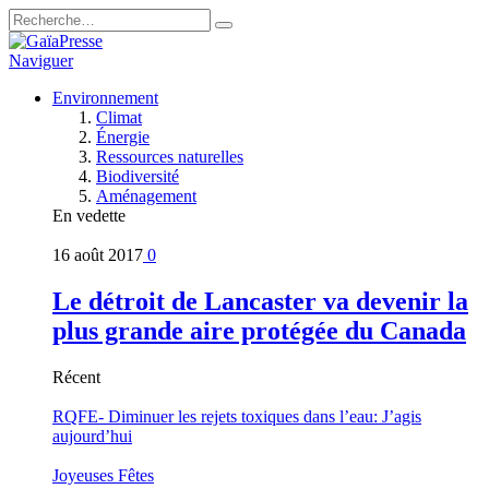
Naviguer
Environnement
Climat
Énergie
Ressources naturelles
Biodiversité
Aménagement
En vedette
16 août 2017
0
Le détroit de Lancaster va devenir la
plus grande aire protégée du Canada
Récent
RQFE- Diminuer les rejets toxiques dans l’eau: J’agis
aujourd’hui
Joyeuses Fêtes