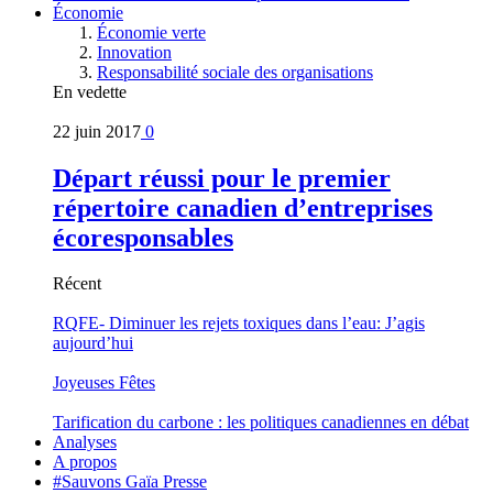
Économie
Économie verte
Innovation
Responsabilité sociale des organisations
En vedette
22 juin 2017
0
Départ réussi pour le premier
répertoire canadien d’entreprises
écoresponsables
Récent
RQFE- Diminuer les rejets toxiques dans l’eau: J’agis
aujourd’hui
Joyeuses Fêtes
Tarification du carbone : les politiques canadiennes en débat
Analyses
A propos
#Sauvons Gaïa Presse