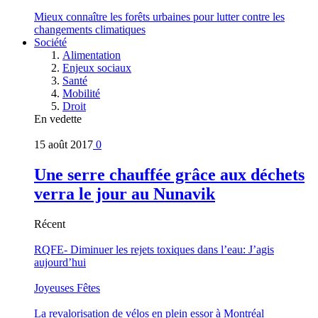
Mieux connaître les forêts urbaines pour lutter contre les
changements climatiques
Société
Alimentation
Enjeux sociaux
Santé
Mobilité
Droit
En vedette
15 août 2017
0
Une serre chauffée grâce aux déchets
verra le jour au Nunavik
Récent
RQFE- Diminuer les rejets toxiques dans l’eau: J’agis
aujourd’hui
Joyeuses Fêtes
La revalorisation de vélos en plein essor à Montréal