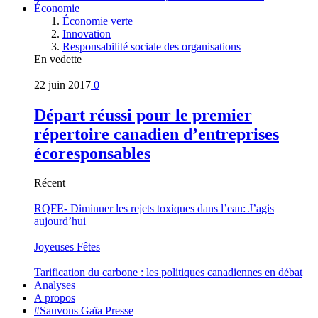
Économie
Économie verte
Innovation
Responsabilité sociale des organisations
En vedette
22 juin 2017
0
Départ réussi pour le premier
répertoire canadien d’entreprises
écoresponsables
Récent
RQFE- Diminuer les rejets toxiques dans l’eau: J’agis
aujourd’hui
Joyeuses Fêtes
Tarification du carbone : les politiques canadiennes en débat
Analyses
A propos
#Sauvons Gaïa Presse