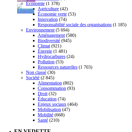
Économie
(1 378)
Agriculture
(42)
Économie verte
(53)
Innovation
(74)
Responsabilité sociale des organisations
(1 185)
Environnement
(5 694)
Aménagement
(580)
Biodiversité
(945)
Climat
(921)
Énergie
(1 481)
Hydrocarbures
(24)
Pollution
(53)
Ressources naturelles
(1 703)
Non classé
(30)
Société
(2 845)
Alimentation
(802)
Consommation
(93)
Droit
(32)
Éducation
(74)
Enjeux sociaux
(464)
Mobilisation
(47)
Mobilité
(668)
Santé
(210)
EN VEDETTE