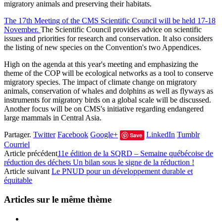
migratory animals and preserving their habitats.
The 17th Meeting of the CMS Scientific Council will be held 17-18
November.
The Scientific Council provides advice on scientific
issues and priorities for research and conservation. It also considers
the listing of new species on the Convention's two Appendices.
High on the agenda at this year's meeting and emphasizing the
theme of the COP will be ecological networks as a tool to conserve
migratory species. The impact of climate change on migratory
animals, conservation of whales and dolphins as well as flyways as
instruments for migratory birds on a global scale will be discussed.
Another focus will be on CMS's initiative regarding endangered
large mammals in Central Asia.
Partager.
Twitter
Facebook
Google+
LinkedIn
Tumblr
Save
Courriel
Article précédent
11e édition de la SQRD – Semaine québécoise de
réduction des déchets Un bilan sous le signe de la réduction !
Article suivant
Le PNUD pour un développement durable et
équitable
Articles sur le même thème