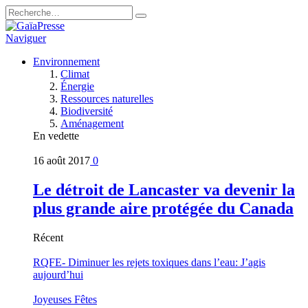
Naviguer
Environnement
Climat
Énergie
Ressources naturelles
Biodiversité
Aménagement
En vedette
16 août 2017
0
Le détroit de Lancaster va devenir la
plus grande aire protégée du Canada
Récent
RQFE- Diminuer les rejets toxiques dans l’eau: J’agis
aujourd’hui
Joyeuses Fêtes