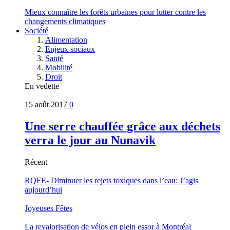
Mieux connaître les forêts urbaines pour lutter contre les
changements climatiques
Société
Alimentation
Enjeux sociaux
Santé
Mobilité
Droit
En vedette
15 août 2017
0
Une serre chauffée grâce aux déchets
verra le jour au Nunavik
Récent
RQFE- Diminuer les rejets toxiques dans l’eau: J’agis
aujourd’hui
Joyeuses Fêtes
La revalorisation de vélos en plein essor à Montréal