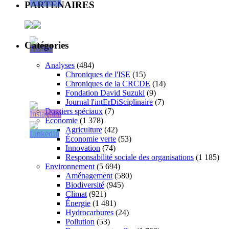
PARTENAIRES
Catégories
Analyses
(484)
Chroniques de l'ISE
(15)
Chroniques de la CRCDE
(14)
Fondation David Suzuki
(9)
Journal l'intErDiSciplinaire
(7)
Dossiers spéciaux
(7)
Économie
(1 378)
Agriculture
(42)
Économie verte
(53)
Innovation
(74)
Responsabilité sociale des organisations
(1 185)
Environnement
(5 694)
Aménagement
(580)
Biodiversité
(945)
Climat
(921)
Énergie
(1 481)
Hydrocarbures
(24)
Pollution
(53)