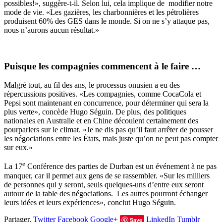
possibles!», suggère-t-il. Selon lui, cela implique de modifier notre
mode de vie. «Les gazières, les charbonnières et les pétrolières
produisent 60% des GES dans le monde. Si on ne s’y attaque pas,
nous n’aurons aucun résultat.»
Puisque les compagnies commencent à le faire …
Malgré tout, au fil des ans, le processus onusien a eu des
répercussions positives. «Les compagnies, comme CocaCola et
Pepsi sont maintenant en concurrence, pour déterminer qui sera la
plus verte», concède Hugo Séguin. De plus, des politiques
nationales en Australie et en Chine découlent certainement des
pourparlers sur le climat. «Je ne dis pas qu’il faut arrêter de pousser
les négociations entre les États, mais juste qu’on ne peut pas compter
sur eux.»
e
La 17
Conférence des parties de Durban est un événement à ne pas
manquer, car il permet aux gens de se rassembler. «Sur les milliers
de personnes qui y seront, seuls quelques-uns d’entre eux seront
autour de la table des négociations. Les autres pourront échanger
leurs idées et leurs expériences», conclut Hugo Séguin.
Partager.
Twitter
Facebook
Google+
LinkedIn
Tumblr
Save