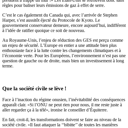
président a frappé un mur !» Les États-Unis se retrouvent donc sans
règles pour baliser leurs émissions de gaz à effet de serre.
C’est le cas également du Canada qui, avec l’arrivée de Stephen
Harper, s’est aussitôt éjecté du Protocole de Kyoto. Le
gouvernement conservateur demeure, encore aujourd’hui, indifférent
à l’idée de ratifier quoique ce soit de nouveau.
Au Royaume-Unis, l’enjeu de réduction des GES est perçu comme
un enjeu de sécurité. L’Europe en entier a une attitude bien plus
enthousiaste face à la lutte contre les changements climatiques et à
l’économie verte. Pour les Européens, l’environnement n’est pas une
question de gauche ou de droite, mais bien un investissement à long
terme.
Que la société civile se lève !
Face à l’inaction du régime onusien, l’inévitabilité des conséquences
apparaît clair. «Si l’ONU ne peut rien pour nous, il me reste juste à
aller regarder ça à la télé», ironise le conseiller d’Équiterre.
En fait, croit-il, les transformations doivent se faire au niveau de la
société civile. «Il faut attaquer la ‘‘bibitte’’ de toutes les manières