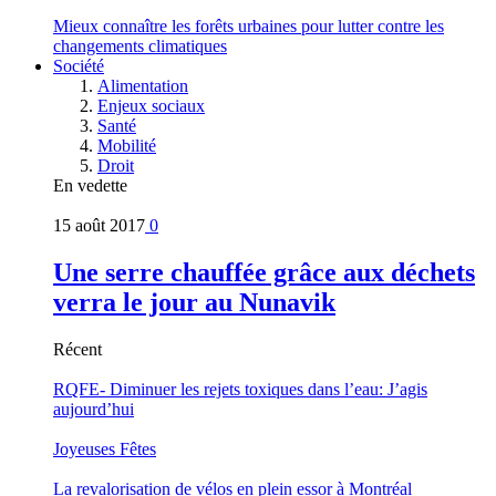
Mieux connaître les forêts urbaines pour lutter contre les
changements climatiques
Société
Alimentation
Enjeux sociaux
Santé
Mobilité
Droit
En vedette
15 août 2017
0
Une serre chauffée grâce aux déchets
verra le jour au Nunavik
Récent
RQFE- Diminuer les rejets toxiques dans l’eau: J’agis
aujourd’hui
Joyeuses Fêtes
La revalorisation de vélos en plein essor à Montréal