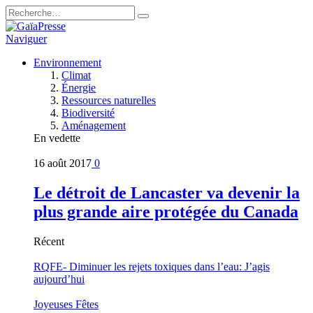
Naviguer
Environnement
Climat
Énergie
Ressources naturelles
Biodiversité
Aménagement
En vedette
16 août 2017
0
Le détroit de Lancaster va devenir la
plus grande aire protégée du Canada
Récent
RQFE- Diminuer les rejets toxiques dans l’eau: J’agis
aujourd’hui
Joyeuses Fêtes