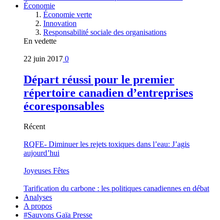
Économie
Économie verte
Innovation
Responsabilité sociale des organisations
En vedette
22 juin 2017
0
Départ réussi pour le premier
répertoire canadien d’entreprises
écoresponsables
Récent
RQFE- Diminuer les rejets toxiques dans l’eau: J’agis
aujourd’hui
Joyeuses Fêtes
Tarification du carbone : les politiques canadiennes en débat
Analyses
A propos
#Sauvons Gaïa Presse