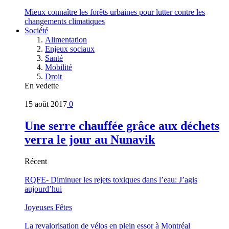
Mieux connaître les forêts urbaines pour lutter contre les
changements climatiques
Société
Alimentation
Enjeux sociaux
Santé
Mobilité
Droit
En vedette
15 août 2017
0
Une serre chauffée grâce aux déchets
verra le jour au Nunavik
Récent
RQFE- Diminuer les rejets toxiques dans l’eau: J’agis
aujourd’hui
Joyeuses Fêtes
La revalorisation de vélos en plein essor à Montréal