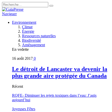
Naviguer
Environnement
Climat
Énergie
Ressources naturelles
Biodiversité
Aménagement
En vedette
16 août 2017
0
Le détroit de Lancaster va devenir la
plus grande aire protégée du Canada
Récent
RQFE- Diminuer les rejets toxiques dans l’eau: J’agis
aujourd’hui
Joyeuses Fêtes