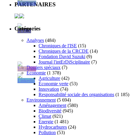
PARTENAIRES
Catégories
Analyses
(484)
Chroniques de l'ISE
(15)
Chroniques de la CRCDE
(14)
Fondation David Suzuki
(9)
Journal l'intErDiSciplinaire
(7)
Dossiers spéciaux
(7)
Économie
(1 378)
Agriculture
(42)
Économie verte
(53)
Innovation
(74)
Responsabilité sociale des organisations
(1 185)
Environnement
(5 694)
Aménagement
(580)
Biodiversité
(945)
Climat
(921)
Énergie
(1 481)
Hydrocarbures
(24)
Pollution
(53)