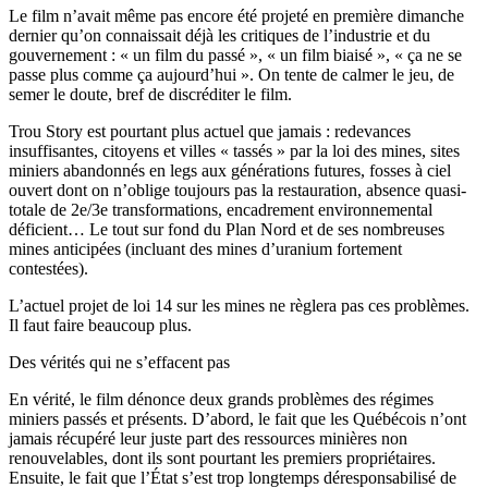
Le film n’avait même pas encore été projeté en première dimanche
dernier qu’on connaissait déjà les critiques de l’industrie et du
gouvernement : « un film du passé », « un film biaisé », « ça ne se
passe plus comme ça aujourd’hui ». On tente de calmer le jeu, de
semer le doute, bref de discréditer le film.
Trou Story est pourtant plus actuel que jamais : redevances
insuffisantes, citoyens et villes « tassés » par la loi des mines, sites
miniers abandonnés en legs aux générations futures, fosses à ciel
ouvert dont on n’oblige toujours pas la restauration, absence quasi-
totale de 2e/3e transformations, encadrement environnemental
déficient… Le tout sur fond du Plan Nord et de ses nombreuses
mines anticipées (incluant des mines d’uranium fortement
contestées).
L’actuel projet de loi 14 sur les mines ne règlera pas ces problèmes.
Il faut faire beaucoup plus.
Des vérités qui ne s’effacent pas
En vérité, le film dénonce deux grands problèmes des régimes
miniers passés et présents. D’abord, le fait que les Québécois n’ont
jamais récupéré leur juste part des ressources minières non
renouvelables, dont ils sont pourtant les premiers propriétaires.
Ensuite, le fait que l’État s’est trop longtemps déresponsabilisé de