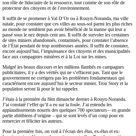
son rôle de fiduciaire de la ressource, tout comme de son rôle de
protecteur des citoyens et de l’environnement.
Il suffit de se promener à Val D’Or ou à Rouyn-Noranda, ma ville
natale, pour constater que ces villes au sous-sol parmi les plus riches
au monde ne semblent pas avoir bénéficié de la manne qui leur a
passé sous le nez depuis cent ans. Il suffit de survoler les centaines
de sites miniers abandonnés, contaminés, pour constater l’absence
de l’État pendant de trop nombreuses années. Il suffit de constater,
encore aujourd’hui, l’impuissance des citoyens et des municipalités
face aux compagnies minières et à la Loi sur les mines.
Malgré les beaux discours et les millions flambés en campagnes
publicitaires, il y a des vérités qui ne s’effacent pas. Tant que le
gouvernement ne corrigera pas les problèmes fondamentaux qui
caractérisent encore aujourd’hui le secteur minier, Trou Story et la
population seront là pour le lui rappeler.
J’étais à la première du film dimanche dernier à Rouyn-Noranda.
J’ai constaté l’effet qu’il a eu sur la foule. J’ai entendu les
applaudissements nourris des quelques 700 spectateurs – en grande
partie abitibiens d’origine – qui se sont levés d’un coup pour en
remercier et féliciter les auteurs.
Pour la première fois, on voit à l’écran des élus, ex-élus et ex-