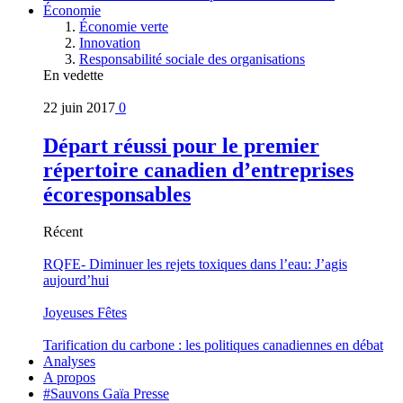
Économie
Économie verte
Innovation
Responsabilité sociale des organisations
En vedette
22 juin 2017
0
Départ réussi pour le premier
répertoire canadien d’entreprises
écoresponsables
Récent
RQFE- Diminuer les rejets toxiques dans l’eau: J’agis
aujourd’hui
Joyeuses Fêtes
Tarification du carbone : les politiques canadiennes en débat
Analyses
A propos
#Sauvons Gaïa Presse