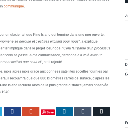
 un
communiqué
.
A
 pour un glacier tel que Pine Island qui termine dans une mer ouverte.
omène se déroule et c'est très excitant pour nous
", a expliqué
nter impliqué dans le projet IceBridge. "
Cela fait partie d'un processus
comment cela se passe. A ma connaissance, personne n'a volé avec un
ment actif tel que celui-ci
", a t-il rajouté.
D
re, mois après mois grâce aux données satellites et celles fournies par
É
ra, il recouvrira quelque 880 kilomètres carrés de surface, d'après les
 Pine Island reculera alors de la plus grande distance jamais observée
es 1940.
itter
Facebook
Google+
LinkedIn
Tumblr
Courriel
Save
E