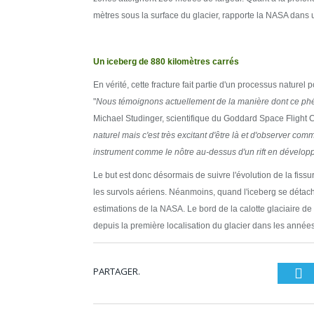
mètres sous la surface du glacier, rapporte la NASA dans
Un iceberg de 880 kilomètres carrés
En vérité, cette fracture fait partie d'un processus naturel
"
Nous témoignons actuellement de la manière dont ce phén
Michael Studinger, scientifique du Goddard Space Flight Ce
naturel mais c'est très excitant d'être là et d'observer 
instrument comme le nôtre au-dessus d'un rift en développe
Le but est donc désormais de suivre l'évolution de la fissu
les survols aériens. Néanmoins, quand l'iceberg se détache
estimations de la NASA. Le bord de la calotte glaciaire de
depuis la première localisation du glacier dans les anné
PARTAGER.
Tw