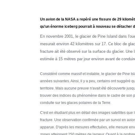
Un avion de la NASA a repéré une fissure de 29 kilomètr
qu'un énorme iceberg pourrait à nouveau se détacher du
En novembre 2001, le glacier de Pine Island dans l'oue
mesurait environ 42 kilomètres sur 17. Ce bloc de glac
fracture ait été observé sur la surface du glacier. Une
estimée à 15 mètres par jour environ avant de conduire
Considéré comme massif et instable, le glacier de Pine Isla
années suivantes. Ainsi, il y a peu, certains ont suggéré q
territoire. Mais aucune preuve n'avait été découverte jusq
trouver des indices du phénomène dans le cadre de son p
conduite sur les glaces polaires de la Terre.
C'est en étudiant plus en détail des images satellites que 
fracture. Une observation confirmée par un survol en avion
apparue. D'après les mesures effectuées, elle mesure envi
zones atteignent 250 mètres de largeur. Quant à la profonde