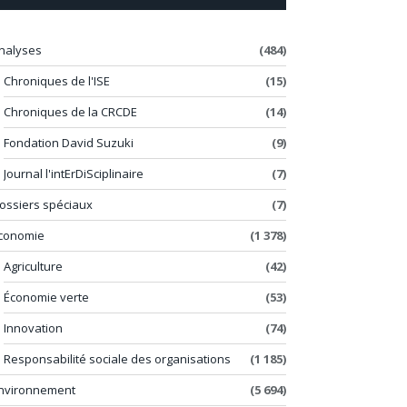
nalyses
(484)
Chroniques de l'ISE
(15)
Chroniques de la CRCDE
(14)
Fondation David Suzuki
(9)
Journal l'intErDiSciplinaire
(7)
ossiers spéciaux
(7)
conomie
(1 378)
Agriculture
(42)
Économie verte
(53)
Innovation
(74)
Responsabilité sociale des organisations
(1 185)
nvironnement
(5 694)