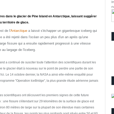
I
n
es dans le glacier de Pine Island en Antarctique, laissant suggérer
 territoire de glace.
st de l'
Antarctique
a laissé s'échapper un gigantesque iceberg qui
e a été rejeté dans l'océan un peu plus d'un an après qu'une
 large fissure qui a ensuite rapidement progressé à une vitesse
 au largage de l'iceberg.
nd a continué de susciter toute l'attention des scientifiques durant les
ue le glacier était à nouveau sur le point de perdre une partie de son
u'ici. Le 14 octobre dernier, la NASA a ainsi elle-même enquêté pour
rogramme "Operation IceBridge", la plus grande étude aérienne jamais
les scientifiques ont découvert les premiers signes de cette future
 : une fissure s'étendant sur 29 kilomètres de la surface de glace est
ron 80 mètres de large sur la plupart de son étendue mais certaines
ur de la fissure, les points les plus profonds sont situés entre 50 et 60