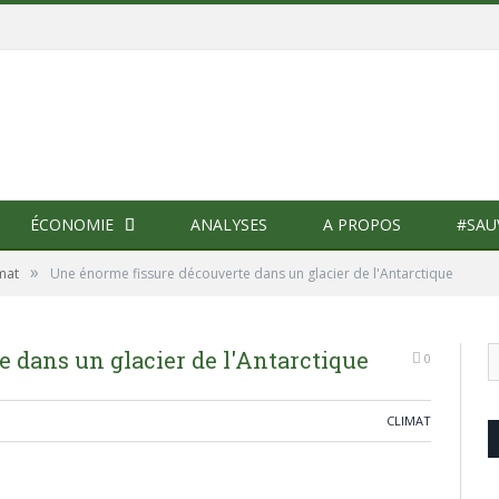
ÉCONOMIE
ANALYSES
A PROPOS
#SAU
»
mat
Une énorme fissure découverte dans un glacier de l'Antarctique
 dans un glacier de l'Antarctique
0
CLIMAT