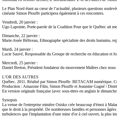
Le Plan Nord étant au cœur de l’actualité, plusieurs questions soulevée
cinéaste Simon Plouffe participera également à ces rencontres.
Vendredi, 20 janvier :
Ugo Lapointe, Porte-parole de la Coalition Pour que le Québec ait me
Dimanche, 22 janvier :
Marie-Josée Béliveau, Ethnographe spécialiste des droits humains, rep
Mardi, 24 janvier :
Lucie Sauvé, Responsable du Groupe de recherche en éducation et for
Mercredi, 25 janvier :
Daniel Breton, Président fondateur du mouvement Maîtres chez nous 
L’OR DES AUTRES
Québec. 2011. Réalisé par Simon Plouffe. BETACAM numérique. Co
Production : Amazone Film, Simon Plouffe et Jeannine Gagné / Distr
En version originale française (avec sous-titres en anglais le dimanche,
Synopsis
La venue de l'entreprise minière Osisko crée beaucoup d'émoi à Malarti
que le droit à la propriété. De nombreuses familles et personnes âgées 
turbulences que l'implantation d'une mine d'or à ciel ouvert, la plus 