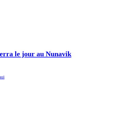
erra le jour au Nunavik
hui