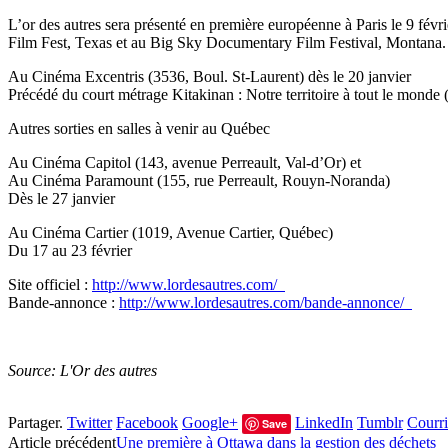
L’or des autres sera présenté en première européenne à Paris le 9 fév
Film Fest, Texas et au Big Sky Documentary Film Festival, Montana.
Au Cinéma Excentris (3536, Boul. St-Laurent) dès le 20 janvier
Précédé du court métrage Kitakinan : Notre territoire à tout le mond
Autres sorties en salles à venir au Québec
Au Cinéma Capitol (143, avenue Perreault, Val-d’Or) et
Au Cinéma Paramount (155, rue Perreault, Rouyn-Noranda)
Dès le 27 janvier
Au Cinéma Cartier (1019, Avenue Cartier, Québec)
Du 17 au 23 février
Site officiel :
http://www.lordesautres.com/
Bande-annonce :
http://www.lordesautres.com/bande-annonce/
Source: L'Or des autres
Partager.
Twitter
Facebook
Google+
LinkedIn
Tumblr
Courri
Save
Article précédent
Une première à Ottawa dans la gestion des déchets