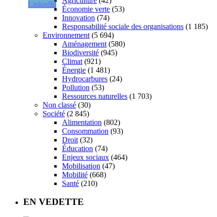
Agriculture
(42)
Économie verte
(53)
Innovation
(74)
Responsabilité sociale des organisations
(1 185)
Environnement
(5 694)
Aménagement
(580)
Biodiversité
(945)
Climat
(921)
Énergie
(1 481)
Hydrocarbures
(24)
Pollution
(53)
Ressources naturelles
(1 703)
Non classé
(30)
Société
(2 845)
Alimentation
(802)
Consommation
(93)
Droit
(32)
Éducation
(74)
Enjeux sociaux
(464)
Mobilisation
(47)
Mobilité
(668)
Santé
(210)
EN VEDETTE