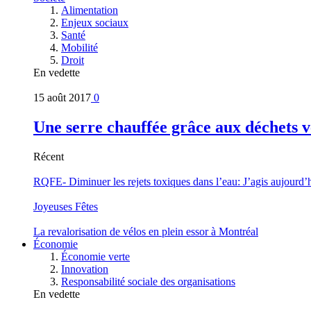
Alimentation
Enjeux sociaux
Santé
Mobilité
Droit
En vedette
15 août 2017
0
Une serre chauffée grâce aux déchets v
Récent
RQFE- Diminuer les rejets toxiques dans l’eau: J’agis aujourd’
Joyeuses Fêtes
La revalorisation de vélos en plein essor à Montréal
Économie
Économie verte
Innovation
Responsabilité sociale des organisations
En vedette