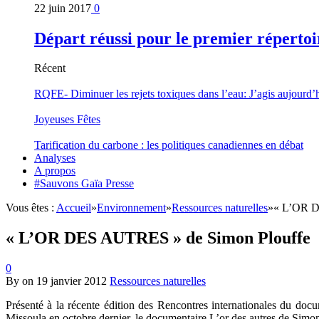
22 juin 2017
0
Départ réussi pour le premier répertoi
Récent
RQFE- Diminuer les rejets toxiques dans l’eau: J’agis aujourd’
Joyeuses Fêtes
Tarification du carbone : les politiques canadiennes en débat
Analyses
A propos
#Sauvons Gaïa Presse
Vous êtes :
Accueil
»
Environnement
»
Ressources naturelles
»
« L’OR D
« L’OR DES AUTRES » de Simon Plouffe
0
By
on
19 janvier 2012
Ressources naturelles
Présenté à la récente édition des Rencontres internationales du d
Missoula en octobre dernier, le documentaire L’or des autres de Simon