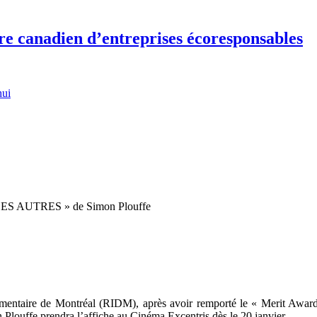
re canadien d’entreprises écoresponsables
hui
ES AUTRES » de Simon Plouffe
ocumentaire de Montréal (RIDM), après avoir remporté le « Merit Awa
 Plouffe prendra l’affiche au Cinéma Excentris dès le 20 janvier.