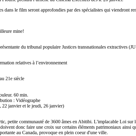
s dans le film seront approfondies par des spécialistes qui viendront re
illeure mine!
résentante du tribunal populaire Justices transnationales extractives (
mation relatives à l’environnement
au 21e siècle
uleur. 60 min.
ibution : Vidéographe
 22 janvier et le jeudi, 26 janvier)
c, petite communauté de 3600 âmes en Abitibi. L'implacable Loi sur les m
doivent donc faire une croix sur certains éléments patrimoniaux ainsi qu
importante au Canada, provoque en plein coeur d'une ville.