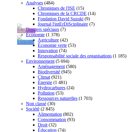
Analyses
(484)
Chroniques de l'ISE
(15)
Chroniques de la CRCDE
(14)
Fondation David Suzuki
(9)
Journal l'intErDiSciplinaire
(7)
Dossiers spéciaux
(7)
Économie
(1 378)
Agriculture
(42)
Économie verte
(53)
Innovation
(74)
Responsabilité sociale des organisations
(1 185)
Environnement
(5 694)
Aménagement
(580)
Biodiversité
(945)
Climat
(921)
Énergie
(1 481)
Hydrocarbures
(24)
Pollution
(53)
Ressources naturelles
(1 703)
Non classé
(30)
Société
(2 845)
Alimentation
(802)
Consommation
(93)
Droit
(32)
Éducation
(74)