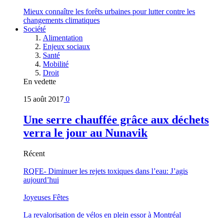
Mieux connaître les forêts urbaines pour lutter contre les
changements climatiques
Société
Alimentation
Enjeux sociaux
Santé
Mobilité
Droit
En vedette
15 août 2017
0
Une serre chauffée grâce aux déchets
verra le jour au Nunavik
Récent
RQFE- Diminuer les rejets toxiques dans l’eau: J’agis
aujourd’hui
Joyeuses Fêtes
La revalorisation de vélos en plein essor à Montréal