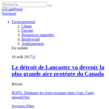
Naviguer
Environnement
Climat
Énergie
Ressources naturelles
Biodiversité
Aménagement
En vedette
16 août 2017
0
Le détroit de Lancaster va devenir la
plus grande aire protégée du Canada
Récent
RQFE- Diminuer les rejets toxiques dans l’eau: J’agis
aujourd’hui
Joyeuses Fêtes