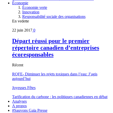
Économie
Économie verte
Innovation
Responsabilité sociale des organisations
En vedette
22 juin 2017
0
Départ réussi pour le premier
répertoire canadien d’entreprises
écoresponsables
Récent
RQFE- Diminuer les rejets toxiques dans l’eau: J’agis
aujourd’hui
Joyeuses Fêtes
Tarification du carbone : les politiques canadiennes en débat
Analyses
A propos
#Sauvons Gaïa Presse