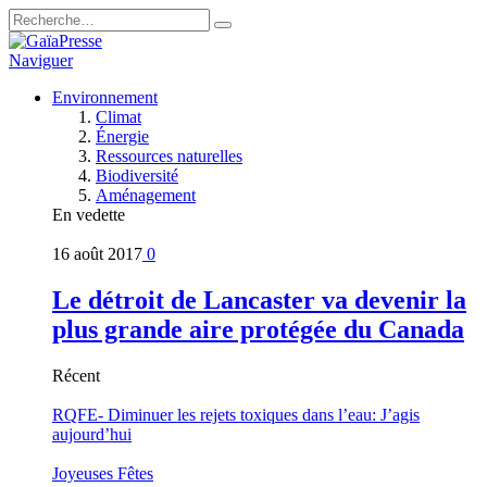
Naviguer
Environnement
Climat
Énergie
Ressources naturelles
Biodiversité
Aménagement
En vedette
16 août 2017
0
Le détroit de Lancaster va devenir la
plus grande aire protégée du Canada
Récent
RQFE- Diminuer les rejets toxiques dans l’eau: J’agis
aujourd’hui
Joyeuses Fêtes