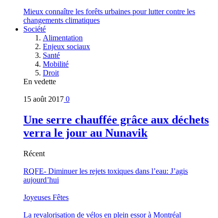
Mieux connaître les forêts urbaines pour lutter contre les
changements climatiques
Société
Alimentation
Enjeux sociaux
Santé
Mobilité
Droit
En vedette
15 août 2017
0
Une serre chauffée grâce aux déchets
verra le jour au Nunavik
Récent
RQFE- Diminuer les rejets toxiques dans l’eau: J’agis
aujourd’hui
Joyeuses Fêtes
La revalorisation de vélos en plein essor à Montréal