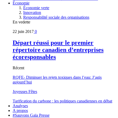
Économie
Économie verte
Innovation
Responsabilité sociale des organisations
En vedette
22 juin 2017
0
Départ réussi pour le premier
répertoire canadien d’entreprises
écoresponsables
Récent
RQFE- Diminuer les rejets toxiques dans l’eau: J’agis
aujourd’hui
Joyeuses Fêtes
Tarification du carbone : les politiques canadiennes en débat
Analyses
A propos
#Sauvons Gaïa Presse