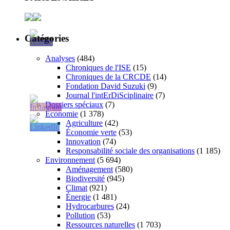
Catégories
Analyses
(484)
Chroniques de l'ISE
(15)
Chroniques de la CRCDE
(14)
Fondation David Suzuki
(9)
Journal l'intErDiSciplinaire
(7)
Dossiers spéciaux
(7)
Économie
(1 378)
Agriculture
(42)
Économie verte
(53)
Innovation
(74)
Responsabilité sociale des organisations
(1 185)
Environnement
(5 694)
Aménagement
(580)
Biodiversité
(945)
Climat
(921)
Énergie
(1 481)
Hydrocarbures
(24)
Pollution
(53)
Ressources naturelles
(1 703)