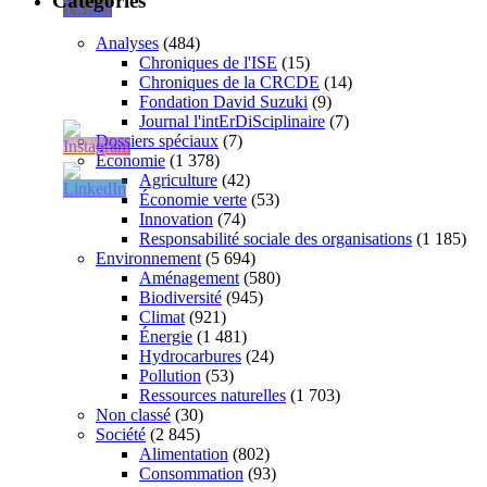
Catégories
Analyses
(484)
Chroniques de l'ISE
(15)
Chroniques de la CRCDE
(14)
Fondation David Suzuki
(9)
Journal l'intErDiSciplinaire
(7)
Dossiers spéciaux
(7)
Économie
(1 378)
Agriculture
(42)
Économie verte
(53)
Innovation
(74)
Responsabilité sociale des organisations
(1 185)
Environnement
(5 694)
Aménagement
(580)
Biodiversité
(945)
Climat
(921)
Énergie
(1 481)
Hydrocarbures
(24)
Pollution
(53)
Ressources naturelles
(1 703)
Non classé
(30)
Société
(2 845)
Alimentation
(802)
Consommation
(93)