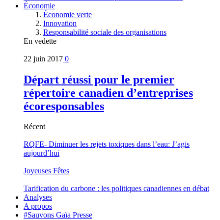
Économie
Économie verte
Innovation
Responsabilité sociale des organisations
En vedette
22 juin 2017
0
Départ réussi pour le premier
répertoire canadien d’entreprises
écoresponsables
Récent
RQFE- Diminuer les rejets toxiques dans l’eau: J’agis
aujourd’hui
Joyeuses Fêtes
Tarification du carbone : les politiques canadiennes en débat
Analyses
A propos
#Sauvons Gaïa Presse