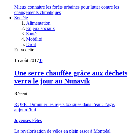
Mieux connaître les forêts urbaines pour lutter contre les
changements climatiques
Société
Alimentation
Enjeux sociaux
Santé
Mobilité
Droit
En vedette
15 août 2017
0
Une serre chauffée grâce aux déchets
verra le jour au Nunavik
Récent
RQFE- Diminuer les rejets toxiques dans l’eau: J’agis
aujourd’hui
Joyeuses Fêtes
La revalorisation de vélos en plein essor à Montréal