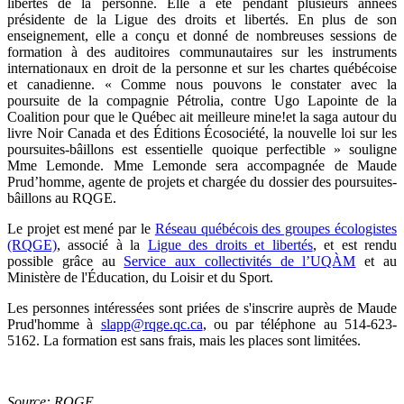
libertés de la personne. Elle a été pendant plusieurs années
présidente de la Ligue des droits et libertés. En plus de son
enseignement, elle a conçu et donné de nombreuses sessions de
formation à des auditoires communautaires sur les instruments
internationaux en droit de la personne et sur les chartes québécoise
et canadienne. « Comme nous pouvons le constater avec la
poursuite de la compagnie Pétrolia, contre Ugo Lapointe de la
Coalition pour que le Québec ait meilleure mine!et la saga autour du
livre Noir Canada et des Éditions Écosociété, la nouvelle loi sur les
poursuites-bâillons est essentielle quoique perfectible » souligne
Mme Lemonde. Mme Lemonde sera accompagnée de Maude
Prud’homme, agente de projets et chargée du dossier des poursuites-
bâillons au RQGE.
Le projet est mené par le
Réseau québécois des groupes écologistes
(RQGE)
, associé à la
Ligue des droits et libertés
, et est rendu
possible grâce au
Service aux collectivités de l’UQÀM
et au
Ministère de l'Éducation, du Loisir et du Sport.
Les personnes intéressées sont priées de s'inscrire auprès de Maude
Prud'homme à
slapp@rqge.qc.ca
, ou par téléphone au 514-623-
5162. La formation est sans frais, mais les places sont limitées.
Source: RQGE