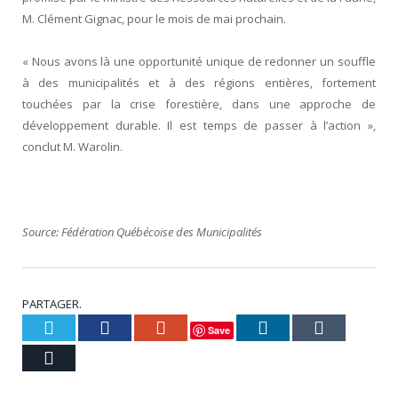
M. Clément Gignac, pour le mois de mai prochain.
« Nous avons là une opportunité unique de redonner un souffle
à des municipalités et à des régions entières, fortement
touchées par la crise forestière, dans une approche de
développement durable. Il est temps de passer à l’action »,
conclut M. Warolin.
Source: Fédération Québécoise des Municipalités
PARTAGER.
Twitter
Facebook
Google+
LinkedIn
Tumblr
Save
Courriel