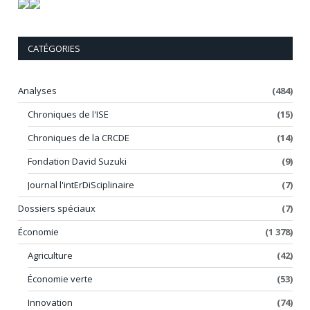
CATÉGORIES
Analyses
(484)
Chroniques de l'ISE
(15)
Chroniques de la CRCDE
(14)
Fondation David Suzuki
(9)
Journal l'intErDiSciplinaire
(7)
Dossiers spéciaux
(7)
Économie
(1 378)
Agriculture
(42)
Économie verte
(53)
Innovation
(74)